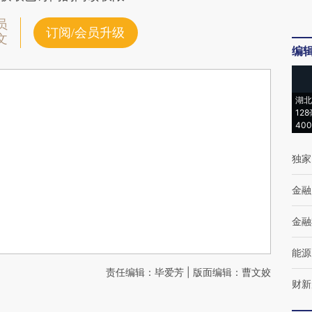
员
订阅/会员升级
文
编
湖北
12
40
独家
金融
金融
能源
责任编辑：毕爱芳 | 版面编辑：曹文姣
财新