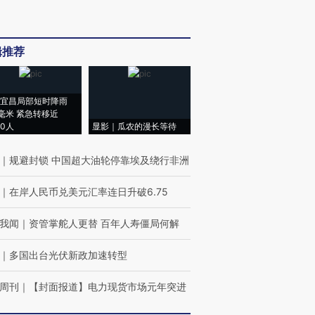
辑推荐
宜昌局部短时降雨
8毫米 紧急转移近
00人
显影｜瓜农的漫长等待
｜
规避封锁 中国超大油轮停靠埃及绕行非洲
｜
在岸人民币兑美元汇率连日升破6.75
我闻
｜
资管掌舵人更替 百年人寿僵局何解
｜
多国出台光伏新政加速转型
周刊
｜
【封面报道】电力现货市场元年突进