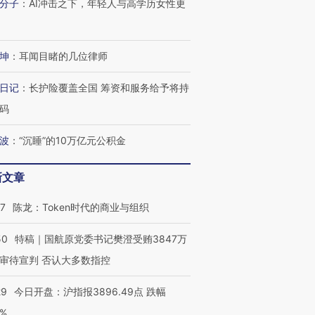
分子
：
AI冲击之下，年轻人与高学历女性更
坤
：
耳闻目睹的几位律师
日记
：
长护险覆盖全国 筹资和服务给予将持
码
波
：
“沉睡”的10万亿元公积金
新文章
07
陈龙：Token时代的商业与组织
50
特稿｜国航原党委书记樊澄受贿3847万
审待宣判 否认大多数指控
29
今日开盘：沪指报3896.49点 跌幅
0%