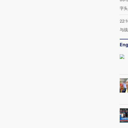
字头
22:1
与战
Eng