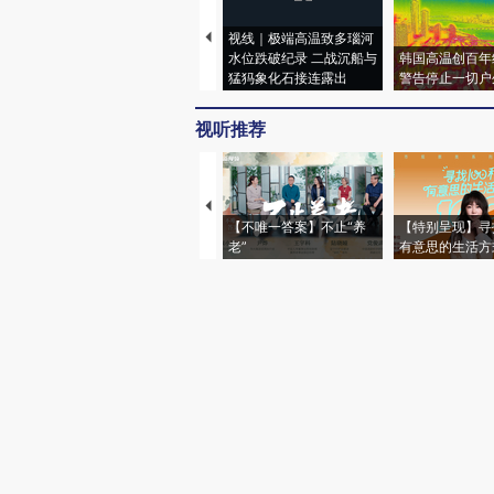
视线｜极端高温致多瑙河
水位跌破纪录 二战沉船与
韩国高温创百年
猛犸象化石接连露出
警告停止一切户
视听推荐
【不唯一答案】不止“养
【特别呈现】寻
老”
有意思的生活方