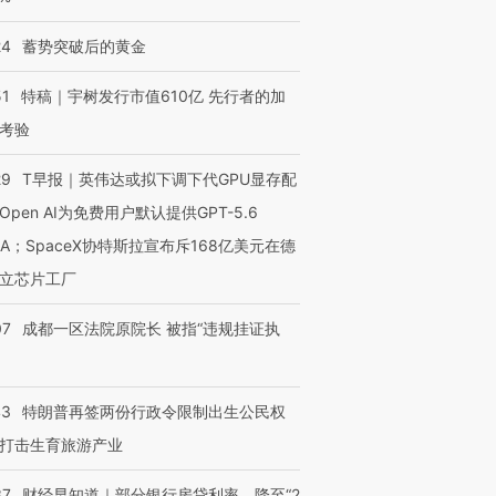
24
蓄势突破后的黄金
51
特稿｜宇树发行市值610亿 先行者的加
考验
29
T早报｜英伟达或拟下调下代GPU显存配
Open AI为免费用户默认提供GPT-5.6
NA；SpaceX协特斯拉宣布斥168亿美元在德
立芯片工厂
07
成都一区法院原院长 被指“违规挂证执
43
特朗普再签两份行政令限制出生公民权
打击生育旅游产业
37
财经早知道｜部分银行房贷利率，降至“2