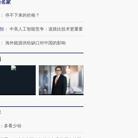
新名家
OX的吸金
马航飞行员跨国走私7万
视线｜被称为“蟑螂”的印
：
停不下来的价格？
让中产们甘
粒摇头丸 尿检体内含3种
度Z世代 用街头抗争将教
秘鲁纳斯
”？
毒品
育部长拱下台
13人遇难
恒
：
中美人工智能竞争：道路比技术更重要
：
海外能源供给缺口对中国的影响
进第四届链博
【商旅对话】华住集团
频
技“链”接产
【特别呈现】寻找100种
CFO：不靠规模取胜，华
【特别呈
有意思的生活方式·第三对
住三大增长引擎是什么？
有意思的
客
：
多看少动