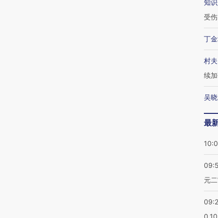
知识
受伤
丁金
村夫
续加
吴晓
最
10:
09:
元二
09:
0.1