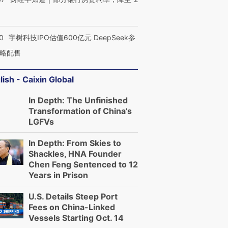
0
宇树科技IPO估值600亿元 DeepSeek参
略配售
lish - Caixin Global
In Depth: The Unfinished
Transformation of China’s
LGFVs
In Depth: From Skies to
Shackles, HNA Founder
Chen Feng Sentenced to 12
Years in Prison
U.S. Details Steep Port
Fees on China-Linked
Vessels Starting Oct. 14