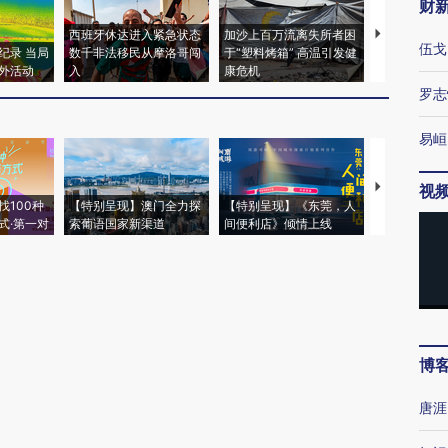
财
西班牙休达进入紧急状态
加沙上百万流离失所者困
视线｜HYR
伍戈
纪录 当局
数千非法移民从摩洛哥闯
于“塑料烤箱” 高温引发健
术：是什么
外活动
入
康危机
心“花钱找虐
罗志
易峘
【推广】走
视
找100种
【特别呈现】澳门全力探
【特别呈现】《东莞，人
会，让数智科
式·第一对
索葡语国家新渠道
间便利店》倾情上线
业
博
唐涯