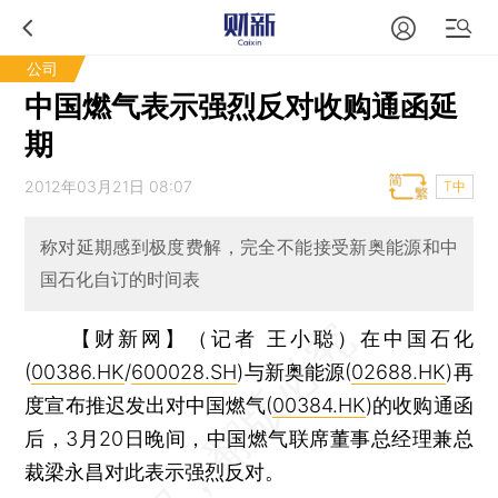
公司
中国燃气表示强烈反对收购通函延
期
2012年03月21日 08:07
T中
称对延期感到极度费解，完全不能接受新奥能源和中
国石化自订的时间表
【财新网】（记者 王小聪）
在中国石化
(
00386.HK
/
600028.SH
)与新奥能源(
02688.HK
)再
度宣布推迟发出对中国燃气(
00384.HK
)的收购通函
后，3月20日晚间，中国燃气联席董事总经理兼总
裁梁永昌对此表示强烈反对。