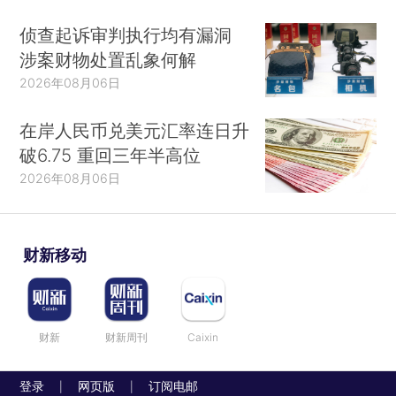
侦查起诉审判执行均有漏洞
涉案财物处置乱象何解
2026年08月06日
在岸人民币兑美元汇率连日升
破6.75 重回三年半高位
2026年08月06日
财新移动
财新
财新周刊
Caixin
登录
网页版
订阅电邮
|
|