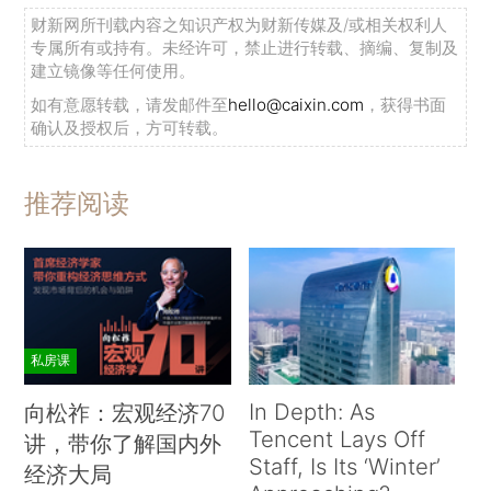
财新网所刊载内容之知识产权为财新传媒及/或相关权利人
专属所有或持有。未经许可，禁止进行转载、摘编、复制及
建立镜像等任何使用。
如有意愿转载，请发邮件至
hello@caixin.com
，获得书面
确认及授权后，方可转载。
推荐阅读
私房课
In Depth: As
向松祚：宏观经济70
Tencent Lays Off
讲，带你了解国内外
Staff, Is Its ‘Winter’
经济大局