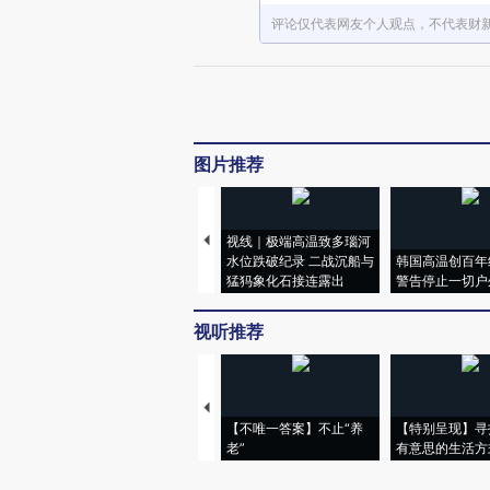
评论仅代表网友个人观点，不代表财
图片推荐
视线｜极端高温致多瑙河
水位跌破纪录 二战沉船与
韩国高温创百年
猛犸象化石接连露出
警告停止一切户
视听推荐
【不唯一答案】不止“养
【特别呈现】寻
老”
有意思的生活方