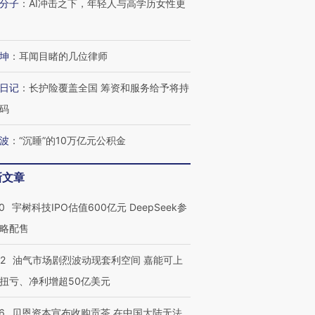
分子
：
AI冲击之下，年轻人与高学历女性更
坤
：
耳闻目睹的几位律师
日记
：
长护险覆盖全国 筹资和服务给予将持
码
波
：
“沉睡”的10万亿元公积金
新文章
0
宇树科技IPO估值600亿元 DeepSeek参
略配售
22
油气市场剧烈波动现套利空间 嘉能可上
扭亏、净利增超50亿美元
6
贝恩资本宣布收购贡茶 在中国大陆无法