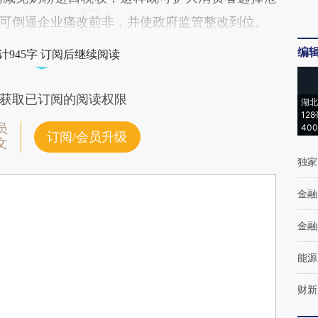
可倒逼企业痛改前非，并使政府监管整改到位。
编
计945字 订阅后继续阅读
获取已订阅的阅读权限
湖北
12
员
40
订阅/会员升级
文
独家
金融
金融
能源
财新