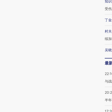
知识
受伤
丁金
村夫
续加
吴晓
最
22:1
与战
20:
半年
17:2