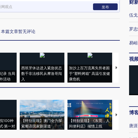
财
新网观点
发布
伍戈
罗志
本篇文章暂无评论
易峘
视
西班牙休达进入紧急状态
加沙上百万流离失所者困
视线｜HYR
纪录 当局
数千非法移民从摩洛哥闯
于“塑料烤箱” 高温引发健
术：是什么
外活动
入
康危机
心“花钱找虐
博
【推广】走
找100种
【特别呈现】澳门全力探
【特别呈现】《东莞，人
会，让数智科
唐涯
式·第一对
索葡语国家新渠道
间便利店》倾情上线
业