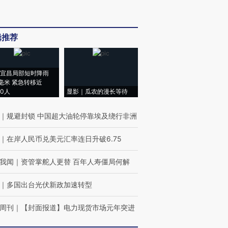
辑推荐
宜昌局部短时降雨
8毫米 紧急转移近
00人
显影｜瓜农的漫长等待
｜
规避封锁 中国超大油轮停靠埃及绕行非洲
｜
在岸人民币兑美元汇率连日升破6.75
我闻
｜
资管掌舵人更替 百年人寿僵局何解
｜
多国出台光伏新政加速转型
周刊
｜
【封面报道】电力现货市场元年突进