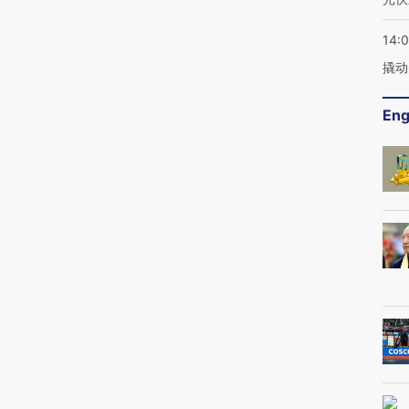
14:
撬动
Eng