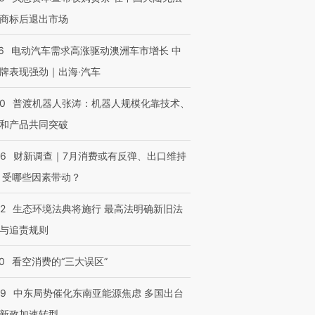
商标后退出市场
6
电动汽车需求高涨驱动澳洲车市增长 中
牌表现强劲｜出海·汽车
00
普渡机器人张涛：机器人规模化靠技术、
和产品共同突破
56
财新调查｜7月消费或有反弹、出口维持
 受哪些因素带动？
42
生态环境法典将施行 最高法明确新旧法
与追责规则
0
看空消费的“三大误区”
59
中东局势催化东南亚能源焦虑 多国出台
新政加速转型