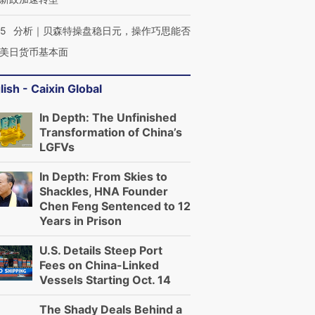
05
分析｜贝森特操盘稳日元，操作巧思能否
美日货币基本面
lish - Caixin Global
In Depth: The Unfinished
Transformation of China’s
LGFVs
In Depth: From Skies to
Shackles, HNA Founder
Chen Feng Sentenced to 12
Years in Prison
U.S. Details Steep Port
Fees on China-Linked
Vessels Starting Oct. 14
The Shady Deals Behind a