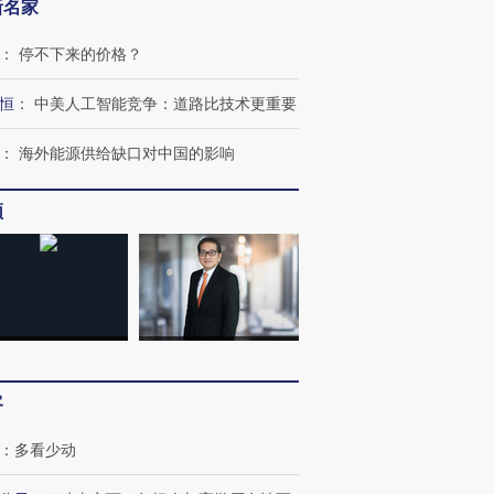
新名家
：
停不下来的价格？
恒
：
中美人工智能竞争：道路比技术更重要
：
海外能源供给缺口对中国的影响
频
OX的吸金
马航飞行员跨国走私7万
视线｜被称为“蟑螂”的印
让中产们甘
粒摇头丸 尿检体内含3种
度Z世代 用街头抗争将教
秘鲁纳斯
”？
毒品
育部长拱下台
13人遇难
客
进第四届链博
【商旅对话】华住集团
技“链”接产
【特别呈现】寻找100种
CFO：不靠规模取胜，华
【特别呈
：
多看少动
有意思的生活方式·第三对
住三大增长引擎是什么？
有意思的