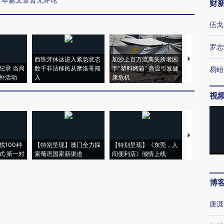
财
伍戈
罗志
西班牙休达进入紧急状态
加沙上百万流离失所者困
马航飞行员
纪录 当局
数千非法移民从摩洛哥闯
于“塑料烤箱” 高温引发健
粒摇头丸 尿
易峘
外活动
入
康危机
毒品
视
【推广】走
找100种
【特别呈现】澳门全力探
【特别呈现】《东莞，人
会，让数智科
式·第一对
索葡语国家新渠道
间便利店》倾情上线
业
博
唐涯