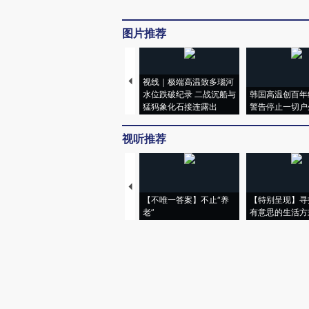
图片推荐
视线｜极端高温致多瑙河
水位跌破纪录 二战沉船与
韩国高温创百年
猛犸象化石接连露出
警告停止一切户
视听推荐
【不唯一答案】不止“养
【特别呈现】寻
老”
有意思的生活方