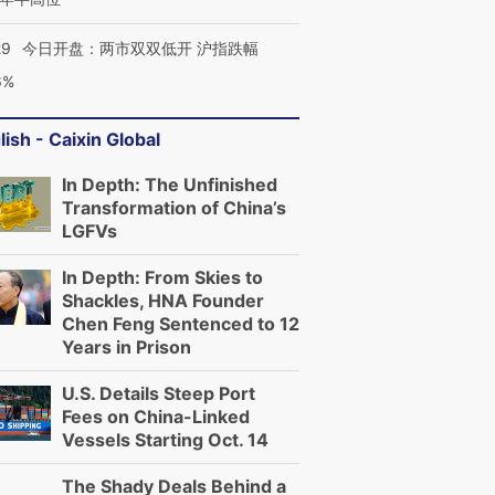
29
今日开盘：两市双双低开 沪指跌幅
6%
lish - Caixin Global
In Depth: The Unfinished
Transformation of China’s
LGFVs
In Depth: From Skies to
Shackles, HNA Founder
Chen Feng Sentenced to 12
Years in Prison
U.S. Details Steep Port
Fees on China-Linked
Vessels Starting Oct. 14
The Shady Deals Behind a