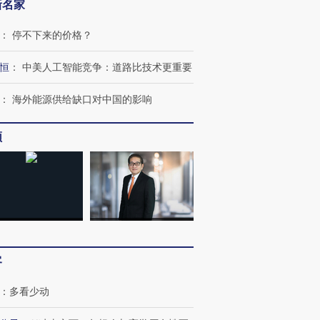
新名家
：
停不下来的价格？
恒
：
中美人工智能竞争：道路比技术更重要
跨国走私7万
视线｜HY
检体内含3种
泽连斯基密集出访美英 索
秘鲁纳斯卡观光飞机坠毁
术：是什
：
海外能源供给缺口对中国的影响
要防空导弹“救急”
13人遇难
心“花钱找
频
进第四届链博
【商旅对话】华住集团
技“链”接产
【特别呈现】寻找100种
CFO：不靠规模取胜，华
【特别呈
有意思的生活方式·第三对
住三大增长引擎是什么？
有意思的
客
：
多看少动