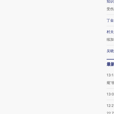
知识
受伤
丁金
村夫
续加
吴晓
最
13:1
规”
13:
12:2
22.