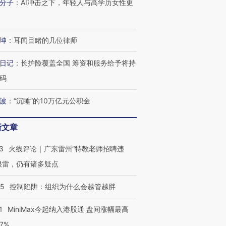
分子
：
AI冲击之下，年轻人与高学历女性更
坤
：
耳闻目睹的几位律师
日记
：
长护险覆盖全国 筹资和服务给予将持
码
波
：
“沉睡”的10万亿元公积金
新文章
3
火线评论｜广东雷州“特教老师招聘违
很雷，仍有诸多疑点
05
控制陷阱：组织为什么会越管越胖
1
MiniMax今起纳入港股通 盘间涨幅最高
77%