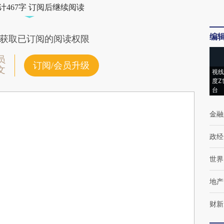
计467字 订阅后继续阅读
编
获取已订阅的阅读权限
员
订阅/会员升级
文
视线
度Z
台
金融
政经
世界
地产
财新