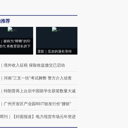
辑推荐
｜被称为“蟑螂”的印
世代 将教育部长拱下
显影｜瓜农的漫长等待
｜
境外收入征税 保险收益缴交已启动
｜
河南“三支一扶”考试舞弊 警方介入侦查
｜
特朗普再上台后中国留学生获签数量大减
｜
广州开发区产业园REIT较发行价“腰斩”
周刊
｜
【封面报道】电力现货市场元年突进