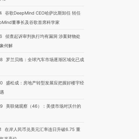
4
谷歌DeepMind CEO哈萨比斯卸任 转任
epMind董事长及谷歌首席科学家
6
侦查起诉审判执行均有漏洞 涉案财物处
象何解
58
罗兰贝格：全球汽车市场逐渐区域化已成
50
盛松成：房地产转型发展应把握好楼宇经
遇
39
美联储观察（46）：美债市场对沃什的
1
在岸人民币兑美元汇率连日升破6.75 重
年半高位