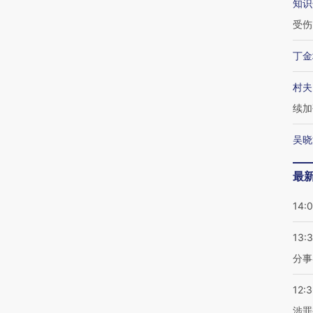
知识
受伤
丁金
村夫
续加
吴晓
最
14:
13:
分事
12:
涉罪