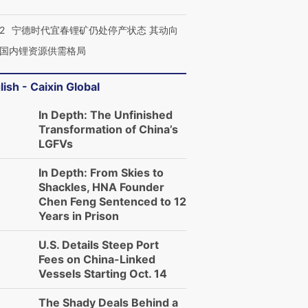
2
宁德时代宜春锂矿仍处停产状态 其动向
国内锂资源供需格局
lish - Caixin Global
In Depth: The Unfinished
Transformation of China’s
LGFVs
In Depth: From Skies to
Shackles, HNA Founder
Chen Feng Sentenced to 12
Years in Prison
U.S. Details Steep Port
Fees on China-Linked
Vessels Starting Oct. 14
The Shady Deals Behind a