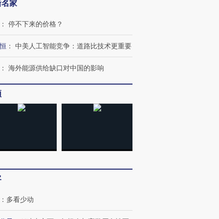
新名家
：
停不下来的价格？
恒
：
中美人工智能竞争：道路比技术更重要
跨国走私7万
视线｜被称为“蟑螂”的印
视线｜“入侵”还是“人道危
检体内含3种
度Z世代 用街头抗争将教
机”？难民潮撕裂西班牙
秘鲁纳斯
育部长拱下台
飞地休达
13人遇难
：
海外能源供给缺口对中国的影响
频
进第四届链博
【商旅对话】华住集团
技“链”接产
【特别呈现】寻找100种
CFO：不靠规模取胜，华
【特别呈
有意思的生活方式·第三对
住三大增长引擎是什么？
有意思的
客
：
多看少动