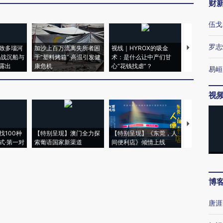
财
伍戈
罗志
致多瑙河
加沙上百万流离失所者困
视线｜HYROX的吸金
马航飞行员
二战沉船与
于“塑料烤箱” 高温引发健
术：是什么让中产们甘
粒摇头丸 尿
露出
康危机
心“花钱找虐”？
毒品
易峘
视
【推广】走
找100种
【特别呈现】澳门全力探
【特别呈现】《东莞，人
会，让数智科
式·第一对
索葡语国家新渠道
间便利店》倾情上线
业
博
唐涯