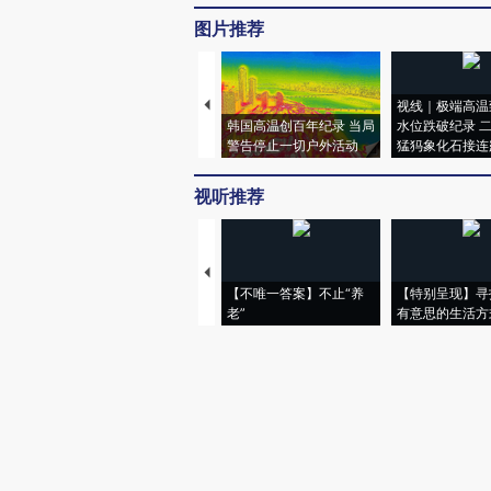
图片推荐
视线｜极端高温
韩国高温创百年纪录 当局
水位跌破纪录 
警告停止一切户外活动
猛犸象化石接连
视听推荐
【不唯一答案】不止“养
【特别呈现】寻
老”
有意思的生活方