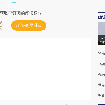
获取已订阅的阅读权限
编
员
订阅/会员升级
文
“入
民潮
特稿
金融
金融
世界
财新