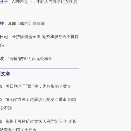
分子
：
AI冲击之下，年轻人与高学历女性更
坤
：
耳闻目睹的几位律师
日记
：
长护险覆盖全国 筹资和服务给予将持
码
波
：
“沉睡”的10万亿元公积金
新文章
09
美日联合干预汇率，为何影响了黄金
32
“90后”农民工讨薪涉刑案发回重审 因部
实不清
36
贵州山脚树矿难致16人死亡近三年 矿长
被罢免全国人大代表