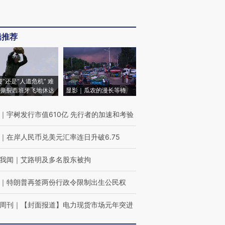
辑推荐
侵”还是“人道危机” 难
撕裂西班牙飞地休达
显影｜瓜农的漫长等待
｜
宇树发行市值610亿 先行者的加速和考验
｜
在岸人民币兑美元汇率连日升破6.75
我闻
｜
艾路明及多名股东被拘
｜
特朗普再签两份行政令限制出生公民权
周刊
｜
【封面报道】电力现货市场元年突进