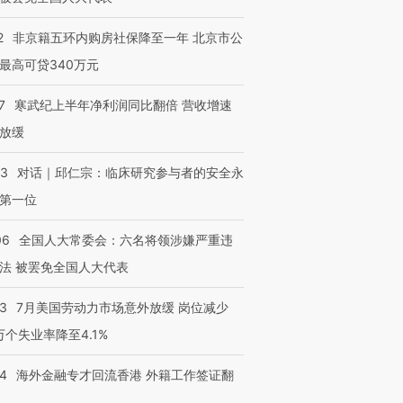
2
非京籍五环内购房社保降至一年 北京市公
最高可贷340万元
7
寒武纪上半年净利润同比翻倍 营收增速
放缓
53
对话｜邱仁宗：临床研究参与者的安全永
第一位
06
全国人大常委会：六名将领涉嫌严重违
法 被罢免全国人大代表
43
7月美国劳动力市场意外放缓 岗位减少
3万个失业率降至4.1%
14
海外金融专才回流香港 外籍工作签证翻