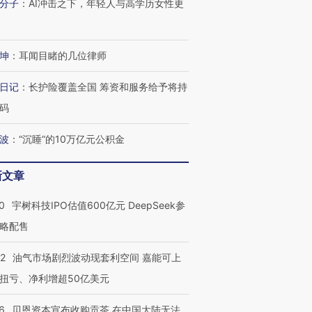
分子
：
AI冲击之下，年轻人与高学历女性更
坤
：
耳闻目睹的几位律师
日记
：
长护险覆盖全国 筹资和服务给予将持
码
波
：
“沉睡”的10万亿元公积金
新文章
0
宇树科技IPO估值600亿元 DeepSeek参
略配售
22
油气市场剧烈波动现套利空间 嘉能可上
扭亏、净利增超50亿美元
6
贝恩资本宣布收购贡茶 在中国大陆无法