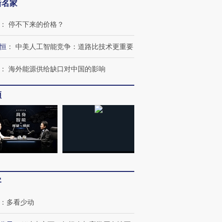
新名家
：
停不下来的价格？
恒
：
中美人工智能竞争：道路比技术更重要
：
海外能源供给缺口对中国的影响
OX的吸金
马航飞行员跨国走私7万
视线｜被称为“蟑螂”的印
让中产们甘
粒摇头丸 尿检体内含3种
度Z世代 用街头抗争将教
秘鲁纳斯
频
”？
毒品
育部长拱下台
13人遇难
进第四届链博
【商旅对话】华住集团
技“链”接产
【特别呈现】寻找100种
CFO：不靠规模取胜，华
【特别呈
有意思的生活方式·第三对
住三大增长引擎是什么？
有意思的
客
：
多看少动