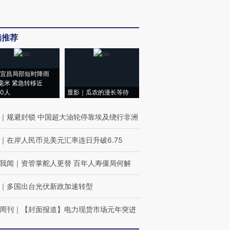
辑推荐
宜昌局部短时降雨
8毫米 紧急转移近
00人
显影｜瓜农的漫长等待
｜
规避封锁 中国超大油轮停靠埃及绕行非洲
｜
在岸人民币兑美元汇率连日升破6.75
我闻
｜
资管掌舵人更替 百年人寿僵局何解
｜
多国出台光伏新政加速转型
周刊
｜
【封面报道】电力现货市场元年突进