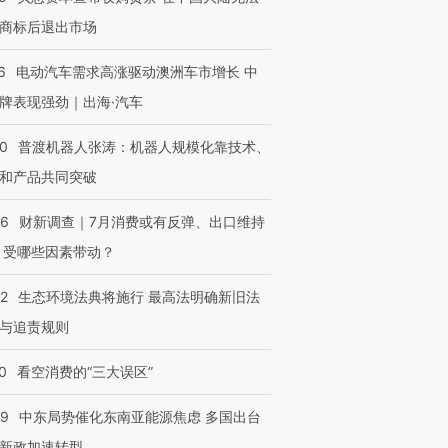
商标后退出市场
6
电动汽车需求高涨驱动澳洲车市增长 中
牌表现强劲｜出海·汽车
00
普渡机器人张涛：机器人规模化靠技术、
和产品共同突破
56
财新调查｜7月消费或有反弹、出口维持
 受哪些因素带动？
42
生态环境法典将施行 最高法明确新旧法
与追责规则
0
看空消费的“三大误区”
59
中东局势催化东南亚能源焦虑 多国出台
新政加速转型