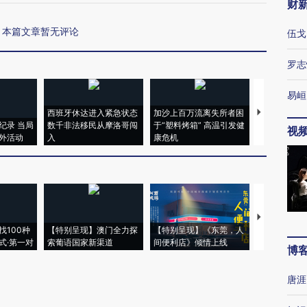
财
本篇文章暂无评论
伍戈
罗志
易峘
西班牙休达进入紧急状态
加沙上百万流离失所者困
视线｜HYR
纪录 当局
数千非法移民从摩洛哥闯
于“塑料烤箱” 高温引发健
术：是什么
视
外活动
入
康危机
心“花钱找虐
【推广】走
找100种
【特别呈现】澳门全力探
【特别呈现】《东莞，人
会，让数智科
式·第一对
索葡语国家新渠道
间便利店》倾情上线
业
博
唐涯