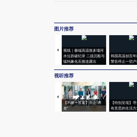
图片推荐
视线｜极端高温致多瑙河
水位跌破纪录 二战沉船与
韩国高温创百年
猛犸象化石接连露出
警告停止一切户
视听推荐
【不唯一答案】不止“养
【特别呈现】寻
老”
有意思的生活方