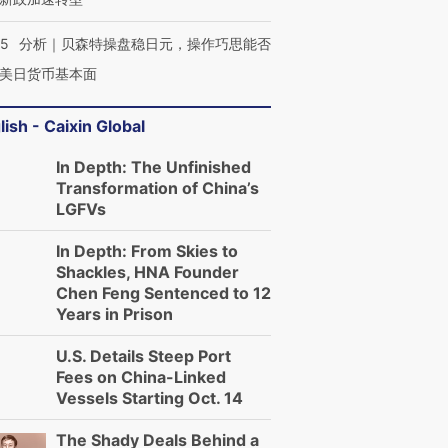
05
分析｜贝森特操盘稳日元，操作巧思能否
美日货币基本面
lish - Caixin Global
In Depth: The Unfinished
Transformation of China’s
LGFVs
In Depth: From Skies to
Shackles, HNA Founder
Chen Feng Sentenced to 12
Years in Prison
U.S. Details Steep Port
Fees on China-Linked
Vessels Starting Oct. 14
The Shady Deals Behind a