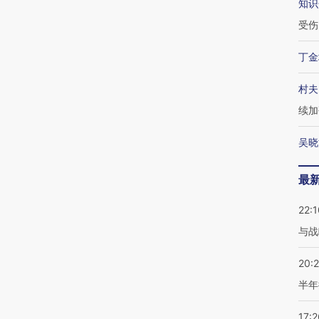
知识
受伤
丁金
村夫
续加
吴晓
最
22:1
与战
20:
半年
17:2