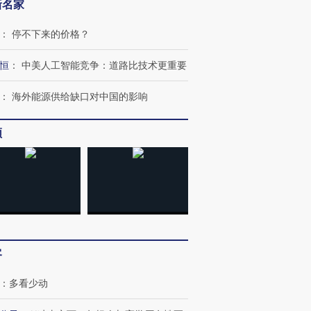
新名家
：
停不下来的价格？
恒
：
中美人工智能竞争：道路比技术更重要
跨国走私7万
视线｜被称为“蟑螂”的印
视线｜“入侵”还是“人道危
检体内含3种
度Z世代 用街头抗争将教
机”？难民潮撕裂西班牙
秘鲁纳斯
育部长拱下台
飞地休达
13人遇难
：
海外能源供给缺口对中国的影响
频
进第四届链博
【商旅对话】华住集团
技“链”接产
【特别呈现】寻找100种
CFO：不靠规模取胜，华
【特别呈
有意思的生活方式·第三对
住三大增长引擎是什么？
有意思的
客
：
多看少动