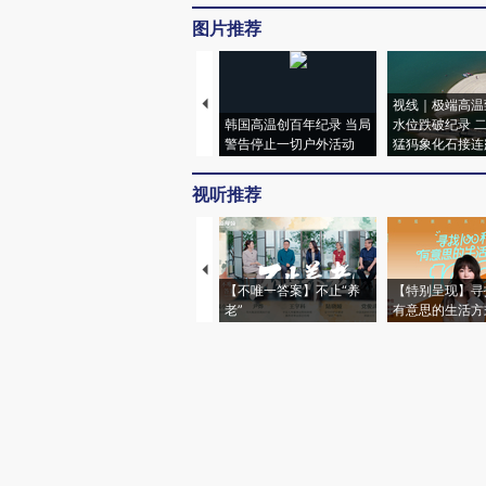
图片推荐
视线｜极端高温
韩国高温创百年纪录 当局
水位跌破纪录 
警告停止一切户外活动
猛犸象化石接连
视听推荐
【不唯一答案】不止“养
【特别呈现】寻
老”
有意思的生活方