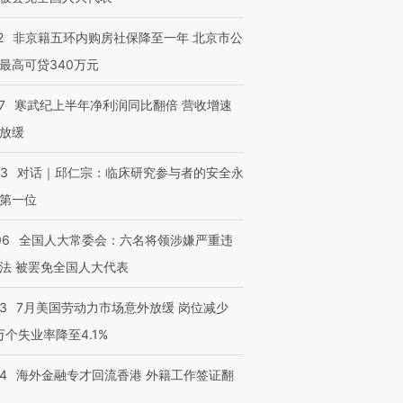
2
非京籍五环内购房社保降至一年 北京市公
最高可贷340万元
7
寒武纪上半年净利润同比翻倍 营收增速
放缓
53
对话｜邱仁宗：临床研究参与者的安全永
第一位
06
全国人大常委会：六名将领涉嫌严重违
法 被罢免全国人大代表
43
7月美国劳动力市场意外放缓 岗位减少
3万个失业率降至4.1%
14
海外金融专才回流香港 外籍工作签证翻