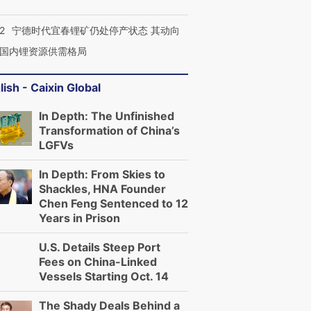
2
宁德时代宜春锂矿仍处停产状态 其动向
国内锂资源供需格局
lish - Caixin Global
In Depth: The Unfinished
Transformation of China’s
LGFVs
In Depth: From Skies to
Shackles, HNA Founder
Chen Feng Sentenced to 12
Years in Prison
U.S. Details Steep Port
Fees on China-Linked
Vessels Starting Oct. 14
The Shady Deals Behind a