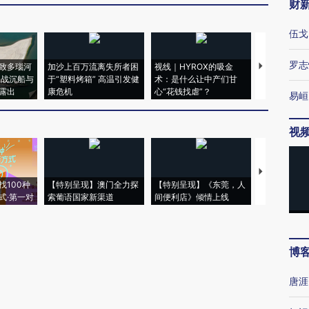
财
伍戈
罗志
致多瑙河
加沙上百万流离失所者困
视线｜HYROX的吸金
马航飞行员
二战沉船与
于“塑料烤箱” 高温引发健
术：是什么让中产们甘
粒摇头丸 尿
露出
康危机
心“花钱找虐”？
毒品
易峘
视
【推广】走
找100种
【特别呈现】澳门全力探
【特别呈现】《东莞，人
会，让数智科
式·第一对
索葡语国家新渠道
间便利店》倾情上线
业
博
唐涯