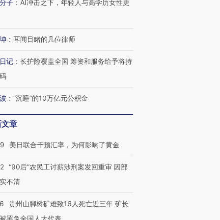
分子
：
AI冲击之下，年轻人与高学历女性更
坤
：
耳闻目睹的几位律师
日记
：
长护险覆盖全国 筹资和服务给予将持
码
波
：
“沉睡”的10万亿元公积金
新文章
09
美日联合干预汇率，为何影响了黄金
32
“90后”农民工讨薪涉刑案发回重审 因部
实不清
36
贵州山脚树矿难致16人死亡近三年 矿长
被罢免全国人大代表