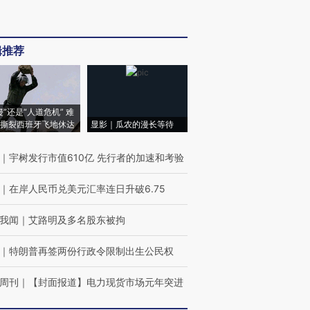
辑推荐
侵”还是“人道危机” 难
撕裂西班牙飞地休达
显影｜瓜农的漫长等待
｜
宇树发行市值610亿 先行者的加速和考验
｜
在岸人民币兑美元汇率连日升破6.75
我闻
｜
艾路明及多名股东被拘
｜
特朗普再签两份行政令限制出生公民权
周刊
｜
【封面报道】电力现货市场元年突进