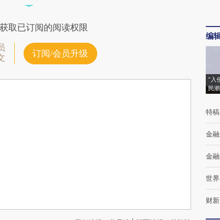
获取已订阅的阅读权限
编
员
订阅/会员升级
文
“入
民潮
特稿
金融
金融
世界
财新