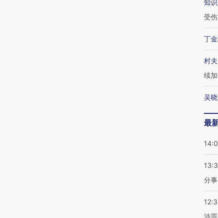
知识
受伤
丁金
村夫
续加
吴晓
最
14:
13:
分事
12:
涉罪