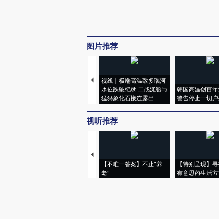
图片推荐
视线｜极端高温致多瑙河
水位跌破纪录 二战沉船与
韩国高温创百年
猛犸象化石接连露出
警告停止一切户
视听推荐
【不唯一答案】不止“养
【特别呈现】寻
老”
有意思的生活方