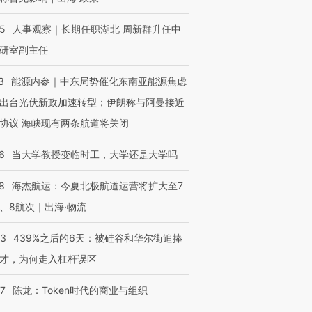
25
人事观察｜长期任职湖北 周新群升任中
研室副主任
3
能源内参｜中东局势催化东南亚能源焦虑
出台光伏新政加速转型；伊朗称与阿曼接近
协议 海峡现有两条航道将关闭
6
当大学教授变临时工，大学还是大学吗
8
海杰航运：今夏北极航道运营将扩大至7
、8航次｜出海·物流
53
439%之后的6天：被硅谷和华尔街追捧
才，为何走入杠杆误区
07
陈龙：Token时代的商业与组织