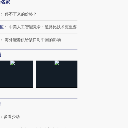
新名家
：
停不下来的价格？
恒
：
中美人工智能竞争：道路比技术更重要
：
海外能源供给缺口对中国的影响
OX的吸金
马航飞行员跨国走私7万
视线｜被称为“蟑螂”的印
让中产们甘
粒摇头丸 尿检体内含3种
度Z世代 用街头抗争将教
秘鲁纳斯
频
”？
毒品
育部长拱下台
13人遇难
进第四届链博
【商旅对话】华住集团
技“链”接产
【特别呈现】寻找100种
CFO：不靠规模取胜，华
【特别呈
有意思的生活方式·第三对
住三大增长引擎是什么？
有意思的
客
：
多看少动