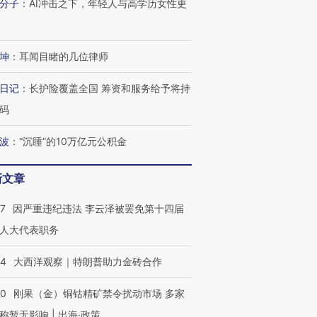
分子
：
AI冲击之下，年轻人与高学历女性更
坤
：
耳闻目睹的几位律师
日记
：
长护险覆盖全国 筹资和服务给予将持
码
波
：
“沉睡”的10万亿元公积金
新文章
07
因严重违纪违法 李云泽被罢免第十四届
人大代表职务
44
大西洋观察｜特朗普助力金砖合作
40
刚果（金）铜钴精矿禁令扰动市场 多家
称暂无影响 | 出海·政策