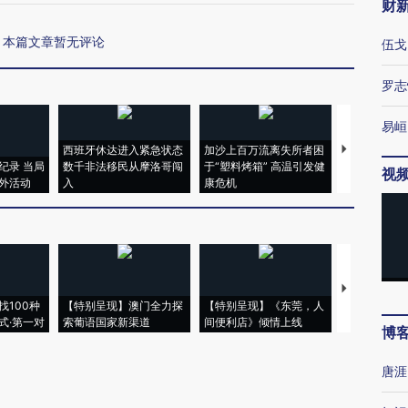
财
本篇文章暂无评论
伍戈
罗志
易峘
西班牙休达进入紧急状态
加沙上百万流离失所者困
视线｜HYR
纪录 当局
数千非法移民从摩洛哥闯
于“塑料烤箱” 高温引发健
术：是什么
视
外活动
入
康危机
心“花钱找虐
【推广】走
找100种
【特别呈现】澳门全力探
【特别呈现】《东莞，人
会，让数智科
式·第一对
索葡语国家新渠道
间便利店》倾情上线
业
博
唐涯