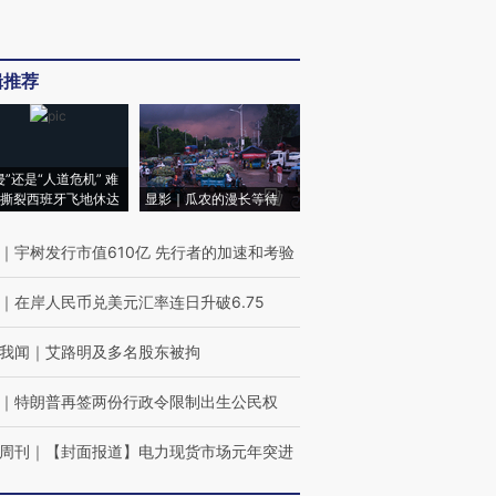
辑推荐
侵”还是“人道危机” 难
撕裂西班牙飞地休达
显影｜瓜农的漫长等待
｜
宇树发行市值610亿 先行者的加速和考验
｜
在岸人民币兑美元汇率连日升破6.75
我闻
｜
艾路明及多名股东被拘
｜
特朗普再签两份行政令限制出生公民权
周刊
｜
【封面报道】电力现货市场元年突进