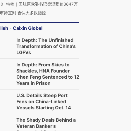
50
特稿｜国航原党委书记樊澄受贿3847万
审待宣判 否认大多数指控
lish - Caixin Global
In Depth: The Unfinished
Transformation of China’s
LGFVs
In Depth: From Skies to
Shackles, HNA Founder
Chen Feng Sentenced to 12
Years in Prison
U.S. Details Steep Port
Fees on China-Linked
Vessels Starting Oct. 14
The Shady Deals Behind a
Veteran Banker’s