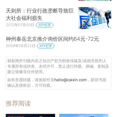
天则所：行业行政垄断导致巨
大社会福利损失
2012年07月05日
APP打开
神州泰岳北京推介询价区间约64元-72元
2009年09月22日
APP打开
财新网所刊载内容之知识产权为财新传媒及/或相关权利人
专属所有或持有。未经许可，禁止进行转载、摘编、复制及
建立镜像等任何使用。
如有意愿转载，请发邮件至
hello@caixin.com
，获得书面
确认及授权后，方可转载。
推荐阅读