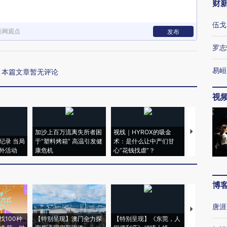
财
伍戈
新网观点
发布
罗志
易峘
本篇文章暂无评论
视
加沙上百万流离失所者困
视线｜HYROX的吸金
马航飞行员
纪录 当局
于“塑料烤箱” 高温引发健
术：是什么让中产们甘
粒摇头丸 尿
外活动
康危机
心“花钱找虐”？
毒品
博
唐涯
【推广】走
找100种
【特别呈现】澳门全力探
【特别呈现】《东莞，人
会，让数智科