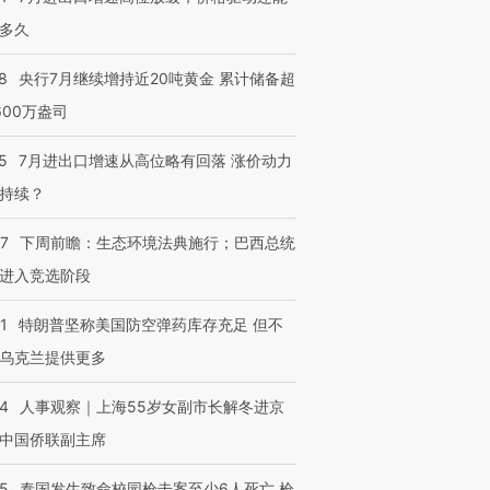
多久
8
央行7月继续增持近20吨黄金 累计储备超
600万盎司
5
7月进出口增速从高位略有回落 涨价动力
持续？
07
下周前瞻：生态环境法典施行；巴西总统
进入竞选阶段
1
特朗普坚称美国防空弹药库存充足 但不
乌克兰提供更多
24
人事观察｜上海55岁女副市长解冬进京
中国侨联副主席
45
泰国发生致命校园枪击案至少6人死亡 枪