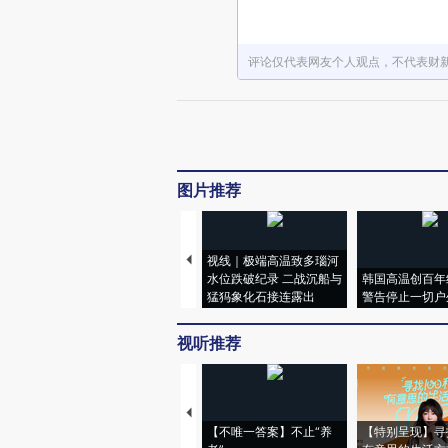
评论仅代表网友个人观点，不代表财
图片推荐
视线｜极端高温致多瑙河
水位跌破纪录 二战沉船与
韩国高温创百年
猛犸象化石接连露出
警告停止一切户
视听推荐
【不唯一答案】不止“养
【特别呈现】寻