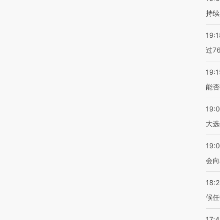
持续
19:1
过7
19:1
能否
19:
大选
19:0
会向
18:
候任
17: