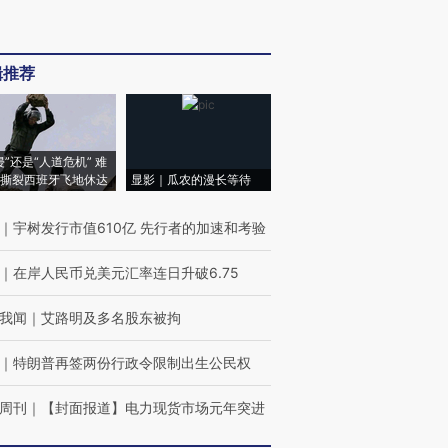
辑推荐
侵”还是“人道危机” 难
撕裂西班牙飞地休达
显影｜瓜农的漫长等待
｜
宇树发行市值610亿 先行者的加速和考验
｜
在岸人民币兑美元汇率连日升破6.75
我闻
｜
艾路明及多名股东被拘
｜
特朗普再签两份行政令限制出生公民权
周刊
｜
【封面报道】电力现货市场元年突进