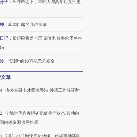
有意思的生活方式·第三对
住三大增长引擎是什么？
有意思的
分子
：
AI冲击之下，年轻人与高学历女性更
坤
：
耳闻目睹的几位律师
日记
：
长护险覆盖全国 筹资和服务给予将持
码
波
：
“沉睡”的10万亿元公积金
新文章
14
海外金融专才回流香港 外籍工作签证翻
2
宁德时代宜春锂矿仍处停产状态 其动向
国内锂资源供需格局
1
7月进出口增速高位放缓，价格驱动还能