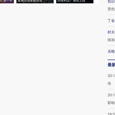
式·第一对
索葡语国家新渠道
间便利店》倾情上线
业
知识
受伤
丁金
村夫
续加
吴晓
最
20:
倍
20:1
影响
19:5