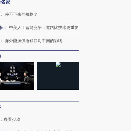
新名家
：
停不下来的价格？
恒
：
中美人工智能竞争：道路比技术更重要
：
海外能源供给缺口对中国的影响
频
跨国走私7万
视线｜被称为“蟑螂”的印
视线｜“入侵”还是“人道危
检体内含3种
度Z世代 用街头抗争将教
机”？难民潮撕裂西班牙
秘鲁纳斯
育部长拱下台
飞地休达
13人遇难
客
：
多看少动
进第四届链博
【商旅对话】华住集团
技“链”接产
【特别呈现】寻找100种
CFO：不靠规模取胜，华
【特别呈