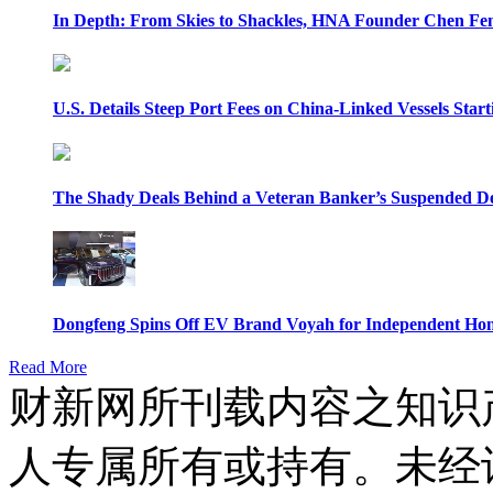
In Depth: From Skies to Shackles, HNA Founder Chen Feng
U.S. Details Steep Port Fees on China-Linked Vessels Start
The Shady Deals Behind a Veteran Banker’s Suspended D
Dongfeng Spins Off EV Brand Voyah for Independent Hon
Read More
财新网所刊载内容之知识
人专属所有或持有。未经