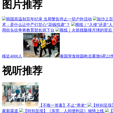
图片推荐
韩国高温创百年纪录 当局警告停止一切户外活动
加沙上百
术：是什么让中产们甘心“花钱找虐”？
视线｜“入侵”还是“
用街头抗争将教育部长拱下台
视线｜火箭残骸撞月球的背后：
移近4000人
泰国突发校园枪击案致6死22伤
视听推荐
【不唯一答案】不止“养老”
【特别呈现
家新渠道
【特别呈现】《东莞，人间便利店》倾情上线
【