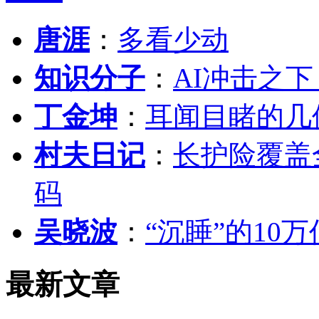
唐涯
：
多看少动
知识分子
：
AI冲击之
丁金坤
：
耳闻目睹的几
村夫日记
：
长护险覆盖
码
吴晓波
：
“沉睡”的10
最新文章