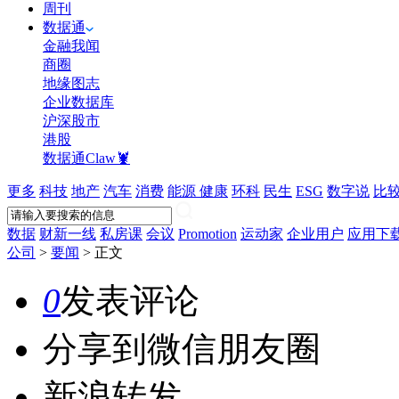
周刊
数据通
金融我闻
商圈
地缘图志
企业数据库
沪深股市
港股
数据通Claw🦞
更多
科技
地产
汽车
消费
能源
健康
环科
民生
ESG
数字说
比
数据
财新一线
私房课
会议
Promotion
运动家
企业用户
应用下
公司
>
要闻
>
正文
0
发表评论
分享到微信朋友圈
新浪转发