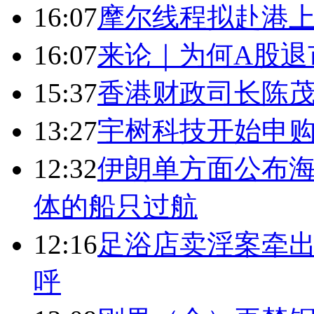
16:07
摩尔线程拟赴港上
16:07
来论｜为何A股退
15:37
香港财政司长陈
13:27
宇树科技开始申购
12:32
伊朗单方面公布海
体的船只过航
12:16
足浴店卖淫案牵出
呼