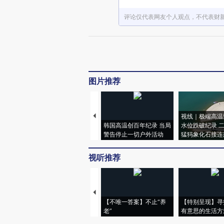
评论仅代表网友个人观点，不代表财
图片推荐
视线｜极端高温
韩国高温创百年纪录 当局
水位跌破纪录 
警告停止一切户外活动
猛犸象化石接连
视听推荐
【不唯一答案】不止“养
【特别呈现】寻
老”
有意思的生活方