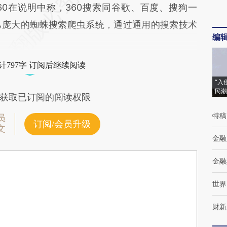
60在说明中称，360搜索同谷歌、百度、搜狗一
己庞大的蜘蛛搜索爬虫系统，通过通用的搜索技术
编
计797字 订阅后继续阅读
“入
民潮
获取已订阅的阅读权限
特稿
员
订阅/会员升级
文
金融
金融
世界
财新