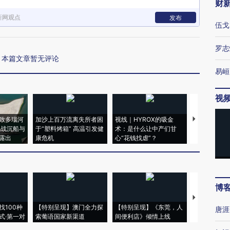
财
新网观点
发布
伍戈
罗志
本篇文章暂无评论
易峘
视
致多瑙河
加沙上百万流离失所者困
视线｜HYROX的吸金
马航飞行员
二战沉船与
于“塑料烤箱” 高温引发健
术：是什么让中产们甘
粒摇头丸 尿
露出
康危机
心“花钱找虐”？
毒品
博
【推广】走
找100种
【特别呈现】澳门全力探
【特别呈现】《东莞，人
会，让数智科
唐涯
式·第一对
索葡语国家新渠道
间便利店》倾情上线
业