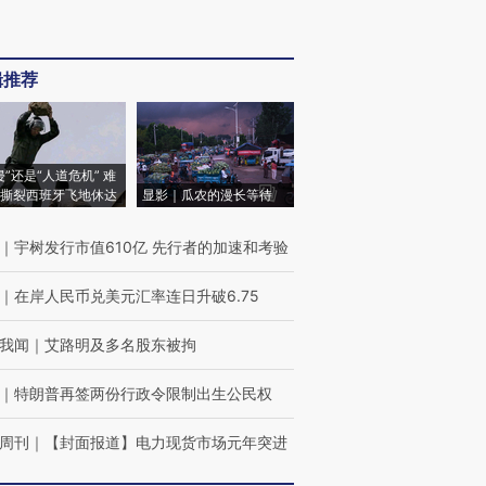
辑推荐
侵”还是“人道危机” 难
撕裂西班牙飞地休达
显影｜瓜农的漫长等待
｜
宇树发行市值610亿 先行者的加速和考验
｜
在岸人民币兑美元汇率连日升破6.75
我闻
｜
艾路明及多名股东被拘
｜
特朗普再签两份行政令限制出生公民权
周刊
｜
【封面报道】电力现货市场元年突进