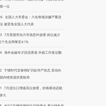
第一位
06
全国人大常委会：六名将领涉嫌严重违
法 被罢免全国人大代表
43
7月美国劳动力市场意外放缓 岗位减少
3万个失业率降至4.1%
14
海外金融专才回流香港 外籍工作签证翻
2
宁德时代宜春锂矿仍处停产状态 其动向
国内锂资源供需格局
1
7月进出口增速高位放缓，价格驱动还能
多久
8
央行7月继续增持近20吨黄金 累计储备超