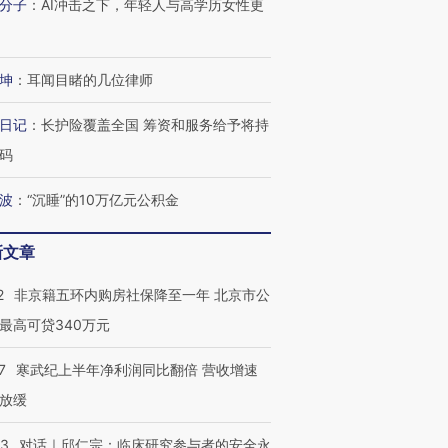
分子
：
AI冲击之下，年轻人与高学历女性更
坤
：
耳闻目睹的几位律师
日记
：
长护险覆盖全国 筹资和服务给予将持
码
波
：
“沉睡”的10万亿元公积金
新文章
2
非京籍五环内购房社保降至一年 北京市公
最高可贷340万元
7
寒武纪上半年净利润同比翻倍 营收增速
放缓
53
对话｜邱仁宗：临床研究参与者的安全永