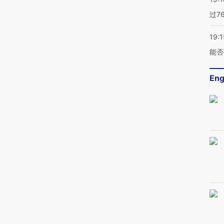
过7
19:1
能否
Eng