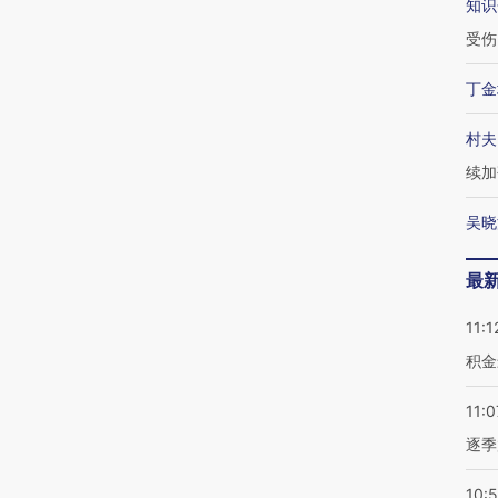
知识
受伤
丁金
村夫
续加
吴晓
最
11:1
积金
11:0
逐季
10: