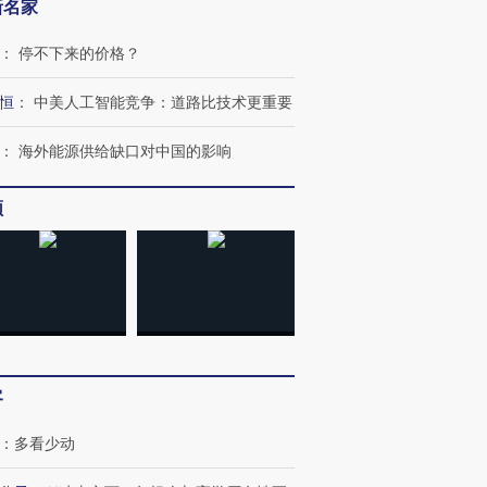
新名家
：
停不下来的价格？
恒
：
中美人工智能竞争：道路比技术更重要
：
海外能源供给缺口对中国的影响
频
跨国走私7万
视线｜被称为“蟑螂”的印
视线｜“入侵”还是“人道危
检体内含3种
度Z世代 用街头抗争将教
机”？难民潮撕裂西班牙
秘鲁纳斯
育部长拱下台
飞地休达
13人遇难
客
进第四届链博
【商旅对话】华住集团
技“链”接产
【特别呈现】寻找100种
CFO：不靠规模取胜，华
【特别呈
：
多看少动
有意思的生活方式·第三对
住三大增长引擎是什么？
有意思的