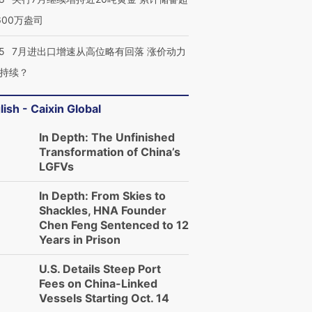
600万盎司
5
7月进出口增速从高位略有回落 涨价动力
持续？
lish - Caixin Global
In Depth: The Unfinished
Transformation of China’s
LGFVs
In Depth: From Skies to
Shackles, HNA Founder
Chen Feng Sentenced to 12
Years in Prison
U.S. Details Steep Port
Fees on China-Linked
Vessels Starting Oct. 14