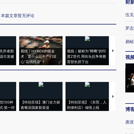
财
伍戈
本篇文章暂无评论
罗志
易峘
失所者困
视线｜HYROX的吸金
视线｜被称为“蟑螂”的印
视线｜“入侵
高温引发健
术：是什么让中产们甘
度Z世代 用街头抗争将教
机”？难民潮
视
心“花钱找虐”？
育部长拱下台
飞地休达
【推广】走
找100种
【特别呈现】澳门全力探
【特别呈现】《东莞，人
会，让数智科
式·第一对
索葡语国家新渠道
间便利店》倾情上线
业
博
唐涯