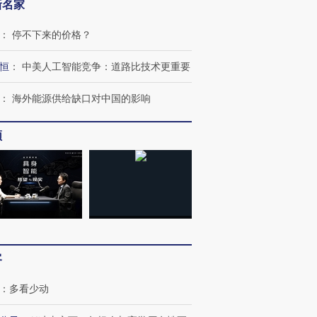
新名家
：
停不下来的价格？
恒
：
中美人工智能竞争：道路比技术更重要
：
海外能源供给缺口对中国的影响
”还是“人道危
湖北宜昌局部短时降雨
哈尔滨遭遇短时极端强降
撕裂西班牙
频
128毫米 紧急转移近
雨 3小时累计雨量超80毫
秘鲁纳斯
4000人
米
13人遇难
进第四届链博
【商旅对话】华住集团
技“链”接产
【特别呈现】寻找100种
CFO：不靠规模取胜，华
【特别呈
有意思的生活方式·第三对
住三大增长引擎是什么？
有意思的
客
：
多看少动