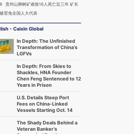
36
贵州山脚树矿难致16人死亡近三年 矿长
被罢免全国人大代表
lish - Caixin Global
In Depth: The Unfinished
Transformation of China’s
LGFVs
In Depth: From Skies to
Shackles, HNA Founder
Chen Feng Sentenced to 12
Years in Prison
U.S. Details Steep Port
Fees on China-Linked
Vessels Starting Oct. 14
The Shady Deals Behind a
Veteran Banker’s