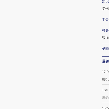
知识
受伤
丁金
村夫
续加
吴晓
最
17:
用机
16:1
医药
15:5