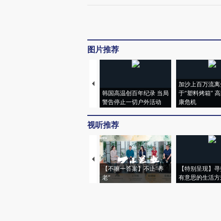
图片推荐
加沙上百万流离
韩国高温创百年纪录 当局
于“塑料烤箱” 
警告停止一切户外活动
康危机
视听推荐
【不唯一答案】不止“养
【特别呈现】寻
老”
有意思的生活方