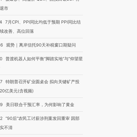
退市
4
7月CPI、PPI同比均低于预期 PPI同比结
续改善、高位回落
46
观势｜离岸信托90天补税窗口期疑问
00
普渡机器人如何平衡“脚踏实地”与“仰望星
？
57
特朗普召开矿业圆桌会 拟向关键矿产投
20亿美元(含视频)
09
美日联合干预汇率，为何影响了黄金
32
“90后”农民工讨薪涉刑案发回重审 因部
实不清