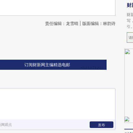
财
财
写
责任编辑：龙雪晴 | 版面编辑：林韵诗
引
订阅财新网主编精选电邮
新网观点
发布