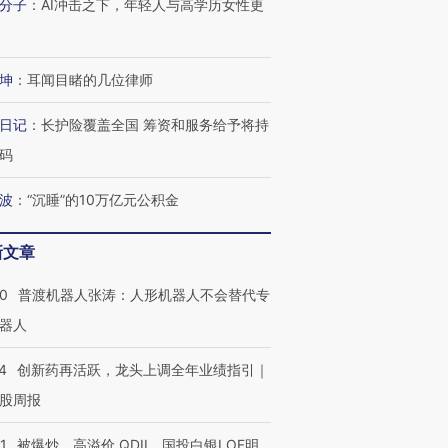
分子
：
AI冲击之下，年轻人与高学历女性更
坤
：
耳闻目睹的几位律师
日记
：
长护险覆盖全国 筹资和服务给予将持
码
波
：
“沉睡”的10万亿元公积金
新文章
00
普渡机器人张涛：人形机器人不会替代专
器人
4
创新药再活跃，龙头上调全年业绩指引｜
股周报
1
被爆炒、高溢价 QDII、国投白银LOF明