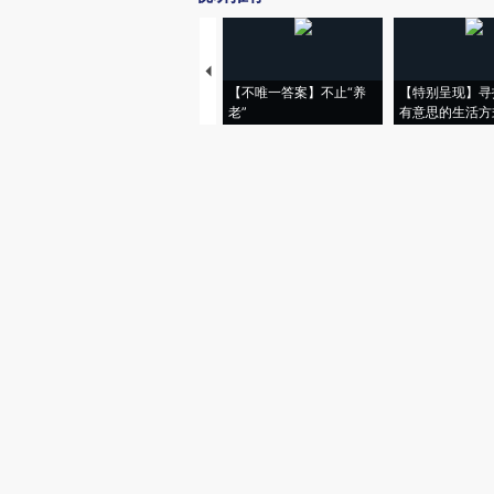
【不唯一答案】不止“养
【特别呈现】寻
老”
有意思的生活方