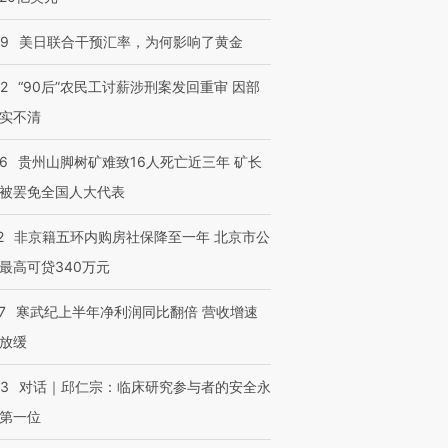
09
美日联合干预汇率，为何影响了黄金
32
“90后”农民工讨薪涉刑案发回重审 因部
实不清
36
贵州山脚树矿难致16人死亡近三年 矿长
被罢免全国人大代表
2
非京籍五环内购房社保降至一年 北京市公
最高可贷340万元
7
寒武纪上半年净利润同比翻倍 营收增速
放缓
53
对话｜邱仁宗：临床研究参与者的安全永
第一位