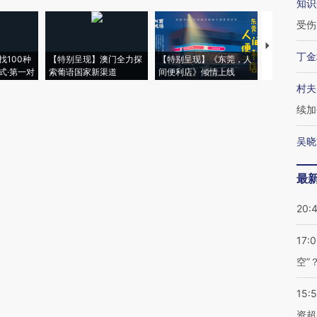
知识
受伤
【推广】走
丁金
找100种
【特别呈现】澳门全力探
【特别呈现】《东莞，人
会，让数智科
式·第一对
索葡语国家新渠道
间便利店》倾情上线
业
村夫
续加
吴晓
最
20:
17:
空”
15:
资超