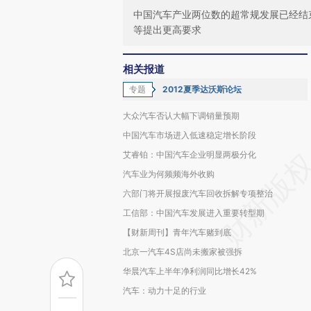
中国汽车产业两位数的超常规发展已经结
等提出更高要求
相关报道
专题
2012夏季达沃斯论坛
大众汽车否认大幅下调销量预期
中国汽车市场进入低速稳定增长阶段
艾睿铂：中国汽车企业明显两极分化
汽车业为何频频海外收购
六部门将开展报废汽车回收拆解专项整治
工信部：中国汽车发展进入重要转型期
【财新周刊】青年汽车赌到底
北京一汽车4S店尚未搬家被强拆
华晨汽车上半年净利润同比增长42%
汽车：动力十足的行业