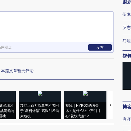
财
伍戈
罗志
易峘
新网观点
发布
视
本篇文章暂无评论
致多瑙河
加沙上百万流离失所者困
视线｜HYROX的吸金
马航飞行员
博
二战沉船与
于“塑料烤箱” 高温引发健
术：是什么让中产们甘
粒摇头丸 尿
露出
康危机
心“花钱找虐”？
毒品
唐涯