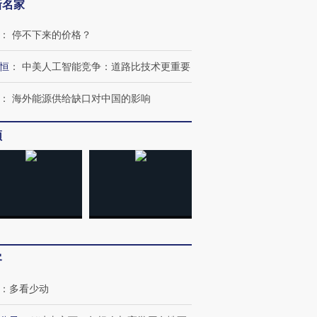
新名家
：
停不下来的价格？
恒
：
中美人工智能竞争：道路比技术更重要
：
海外能源供给缺口对中国的影响
频
跨国走私7万
视线｜被称为“蟑螂”的印
视线｜“入侵”还是“人道危
客
检体内含3种
度Z世代 用街头抗争将教
机”？难民潮撕裂西班牙
秘鲁纳斯
育部长拱下台
飞地休达
13人遇难
：
多看少动