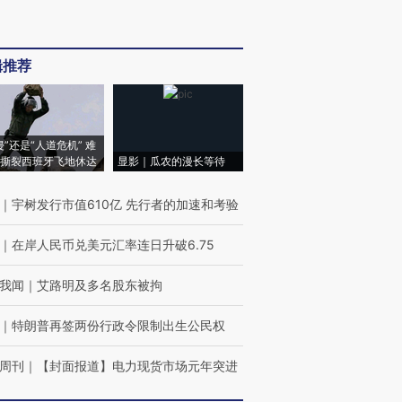
辑推荐
侵”还是“人道危机” 难
撕裂西班牙飞地休达
显影｜瓜农的漫长等待
｜
宇树发行市值610亿 先行者的加速和考验
｜
在岸人民币兑美元汇率连日升破6.75
我闻
｜
艾路明及多名股东被拘
｜
特朗普再签两份行政令限制出生公民权
周刊
｜
【封面报道】电力现货市场元年突进