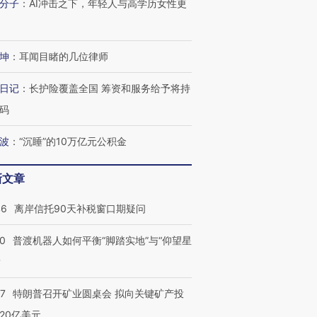
分子
：
AI冲击之下，年轻人与高学历女性更
进第四届链博
【商旅对话】华住集团
坤
：
耳闻目睹的几位律师
技“链”接产
【特别呈现】寻找100种
CFO：不靠规模取胜，华
【特别呈
有意思的生活方式·第三对
住三大增长引擎是什么？
有意思的
日记
：
长护险覆盖全国 筹资和服务给予将持
码
波
：
“沉睡”的10万亿元公积金
新文章
46
离岸信托90天补税窗口期疑问
00
普渡机器人如何平衡“脚踏实地”与“仰望星
？
57
特朗普召开矿业圆桌会 拟向关键矿产投
20亿美元