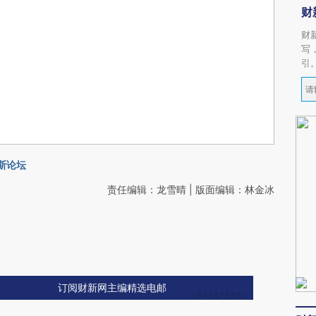
财
财
写
引
斯论坛
责任编辑：龙雪晴 | 版面编辑：林金冰
订阅财新网主编精选电邮