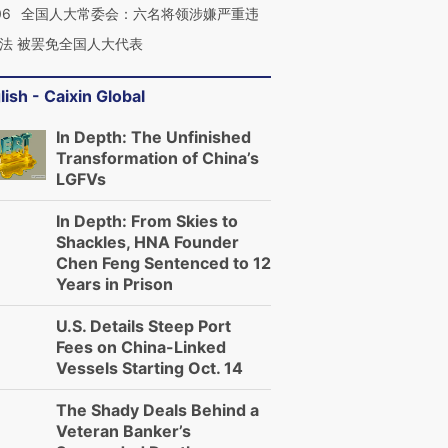
06
全国人大常委会：六名将领涉嫌严重违
法 被罢免全国人大代表
lish - Caixin Global
In Depth: The Unfinished
Transformation of China’s
LGFVs
In Depth: From Skies to
Shackles, HNA Founder
Chen Feng Sentenced to 12
Years in Prison
U.S. Details Steep Port
Fees on China-Linked
Vessels Starting Oct. 14
The Shady Deals Behind a
Veteran Banker’s