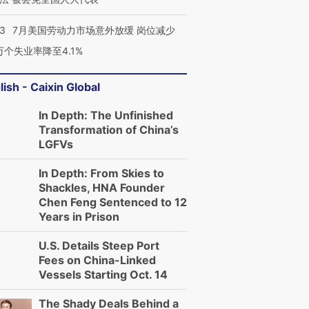
43
7月美国劳动力市场意外放缓 岗位减少
3万个失业率降至4.1%
lish - Caixin Global
In Depth: The Unfinished
Transformation of China’s
LGFVs
In Depth: From Skies to
Shackles, HNA Founder
Chen Feng Sentenced to 12
Years in Prison
U.S. Details Steep Port
Fees on China-Linked
Vessels Starting Oct. 14
The Shady Deals Behind a