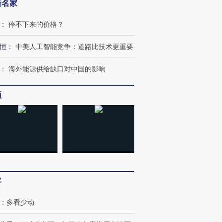
新名家
：
停不下来的价格？
恒
：
中美人工智能竞争：道路比技术更重要
跨国走私7万
视线｜被称为“蟑螂”的印
视线｜“入侵”还是“人道危
检体内含3种
度Z世代 用街头抗争将教
机”？难民潮撕裂西班牙
秘鲁纳斯
：
海外能源供给缺口对中国的影响
育部长拱下台
飞地休达
13人遇难
频
进第四届链博
【商旅对话】华住集团
技“链”接产
【特别呈现】寻找100种
CFO：不靠规模取胜，华
【特别呈
有意思的生活方式·第三对
住三大增长引擎是什么？
有意思的
客
：
多看少动