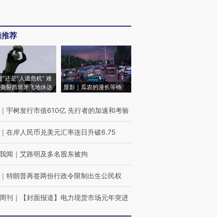
辑推荐
侵”还是“人道危机” 难
撕裂西班牙飞地休达
显影｜瓜农的漫长等待
｜
宇树发行市值610亿 先行者的加速和考验
｜
在岸人民币兑美元汇率连日升破6.75
我闻
｜
艾路明及多名股东被拘
｜
特朗普再签两份行政令限制出生公民权
周刊
｜
【封面报道】电力现货市场元年突进