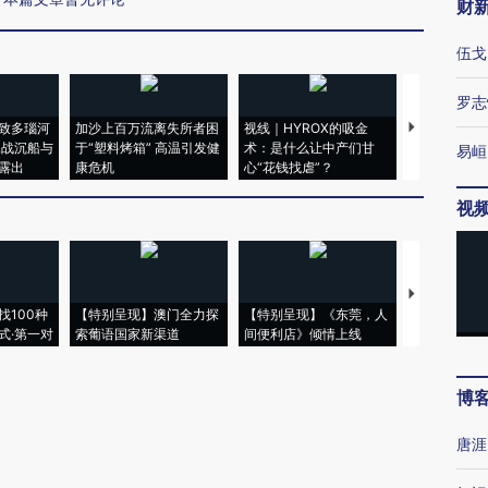
财
伍戈
罗志
致多瑙河
加沙上百万流离失所者困
视线｜HYROX的吸金
马航飞行员
二战沉船与
于“塑料烤箱” 高温引发健
术：是什么让中产们甘
粒摇头丸 尿
易峘
露出
康危机
心“花钱找虐”？
毒品
视
【推广】走
找100种
【特别呈现】澳门全力探
【特别呈现】《东莞，人
会，让数智科
式·第一对
索葡语国家新渠道
间便利店》倾情上线
业
博
唐涯