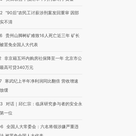
32
“90后”农民工讨薪涉刑案发回重审 因部
实不清
36
贵州山脚树矿难致16人死亡近三年 矿长
被罢免全国人大代表
2
非京籍五环内购房社保降至一年 北京市公
最高可贷340万元
7
寒武纪上半年净利润同比翻倍 营收增速
放缓
53
对话｜邱仁宗：临床研究参与者的安全永
第一位
06
全国人大常委会：六名将领涉嫌严重违
法 被罢免全国人大代表