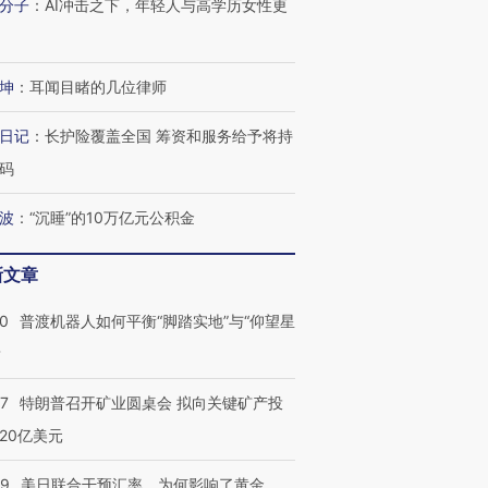
分子
：
AI冲击之下，年轻人与高学历女性更
坤
：
耳闻目睹的几位律师
日记
：
长护险覆盖全国 筹资和服务给予将持
码
波
：
“沉睡”的10万亿元公积金
新文章
00
普渡机器人如何平衡“脚踏实地”与“仰望星
？
57
特朗普召开矿业圆桌会 拟向关键矿产投
20亿美元
09
美日联合干预汇率，为何影响了黄金