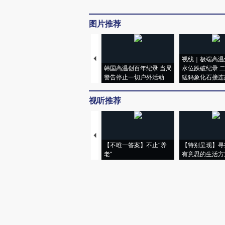
图片推荐
视线｜极端高温
韩国高温创百年纪录 当局
水位跌破纪录 
警告停止一切户外活动
猛犸象化石接连
视听推荐
【不唯一答案】不止“养
【特别呈现】寻
老”
有意思的生活方