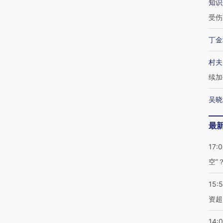
知识
受伤
丁金
村夫
续加
吴晓
最
17:
空”
15:
资超
14: