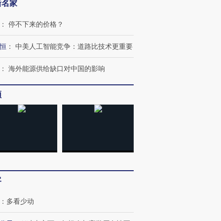
新名家
：
停不下来的价格？
恒
：
中美人工智能竞争：道路比技术更重要
：
海外能源供给缺口对中国的影响
频
OX的吸金
马航飞行员跨国走私7万
视线｜被称为“蟑螂”的印
让中产们甘
粒摇头丸 尿检体内含3种
度Z世代 用街头抗争将教
秘鲁纳斯
”？
毒品
育部长拱下台
13人遇难
进第四届链博
【商旅对话】华住集团
客
技“链”接产
【特别呈现】寻找100种
CFO：不靠规模取胜，华
【特别呈
有意思的生活方式·第三对
住三大增长引擎是什么？
有意思的
：
多看少动