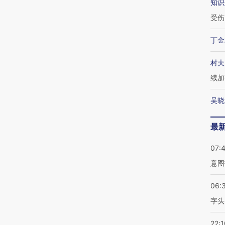
知识
受伤
丁金
村夫
续加
吴晓
最
07:
意图
06:
字头
22:1