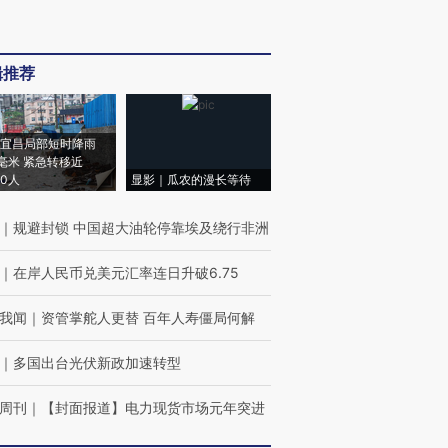
辑推荐
宜昌局部短时降雨
8毫米 紧急转移近
00人
显影｜瓜农的漫长等待
｜
规避封锁 中国超大油轮停靠埃及绕行非洲
｜
在岸人民币兑美元汇率连日升破6.75
我闻
｜
资管掌舵人更替 百年人寿僵局何解
｜
多国出台光伏新政加速转型
周刊
｜
【封面报道】电力现货市场元年突进