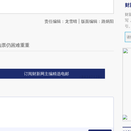
财
财
写
责任编辑：龙雪晴 | 版面编辑：路炳阳
引
 购票仍困难重重
订阅财新网主编精选电邮