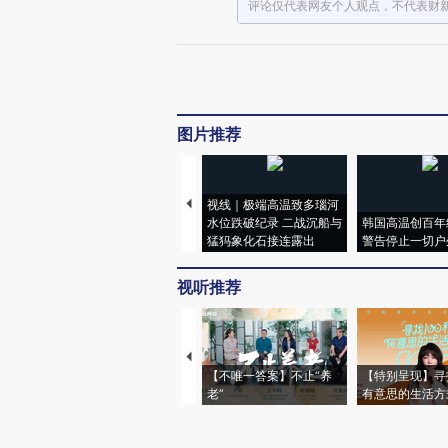
评论仅代表网友个人观点，不代表财
图片推荐
视线｜极端高温致多瑙河
水位跌破纪录 二战沉船与
韩国高温创百年
猛犸象化石接连露出
警告停止一切户
视听推荐
【不唯一答案】不止“养
【特别呈现】寻
老”
有意思的生活方