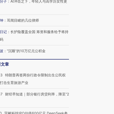
分子
：
AI冲击之下，年轻人与高学历女性更
坤
：
耳闻目睹的几位律师
日记
：
长护险覆盖全国 筹资和服务给予将持
码
波
：
“沉睡”的10万亿元公积金
新文章
43
特朗普再签两份行政令限制出生公民权
打击生育旅游产业
37
财经早知道｜部分银行房贷利率，降至“2
0
宇树科技IPO估值600亿元 DeepSeek参