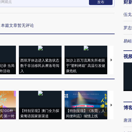
财
新网观点
发布
伍戈
本篇文章暂无评论
罗志
易峘
视
西班牙休达进入紧急状态
加沙上百万流离失所者困
视线｜HYR
纪录 当局
数千非法移民从摩洛哥闯
于“塑料烤箱” 高温引发健
术：是什么
外活动
入
康危机
心“花钱找虐
【推广】走
博
找100种
【特别呈现】澳门全力探
【特别呈现】《东莞，人
会，让数智科
式·第一对
索葡语国家新渠道
间便利店》倾情上线
业
唐涯