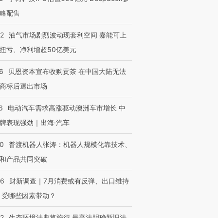
略配售
22
油气市场剧烈波动现套利空间 嘉能可上
扭亏、净利增超50亿美元
6
贝恩资本宣布收购贡茶 在中国大陆无法
商标后退出市场
6
电动汽车需求高涨驱动澳洲车市增长 中
牌表现强劲｜出海·汽车
00
普渡机器人张涛：机器人规模化靠技术、
和产品共同突破
56
财新调查｜7月消费或有反弹、出口维持
 受哪些因素带动？
42
生态环境法典将施行 最高法明确新旧法