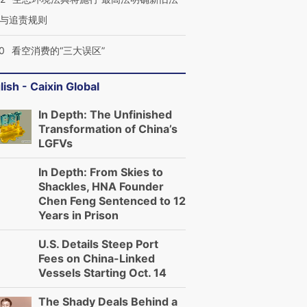
与追责规则
0
看空消费的“三大误区”
lish - Caixin Global
In Depth: The Unfinished
Transformation of China’s
LGFVs
In Depth: From Skies to
Shackles, HNA Founder
Chen Feng Sentenced to 12
Years in Prison
U.S. Details Steep Port
Fees on China-Linked
Vessels Starting Oct. 14
The Shady Deals Behind a