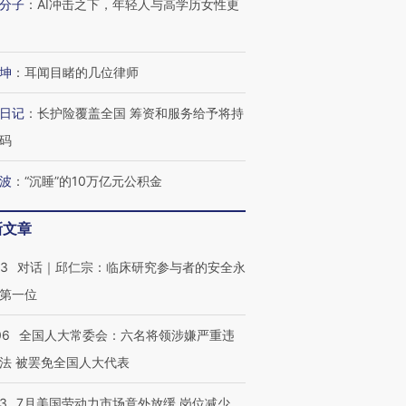
分子
：
AI冲击之下，年轻人与高学历女性更
坤
：
耳闻目睹的几位律师
日记
：
长护险覆盖全国 筹资和服务给予将持
码
波
：
“沉睡”的10万亿元公积金
新文章
53
对话｜邱仁宗：临床研究参与者的安全永
第一位
06
全国人大常委会：六名将领涉嫌严重违
法 被罢免全国人大代表
43
7月美国劳动力市场意外放缓 岗位减少