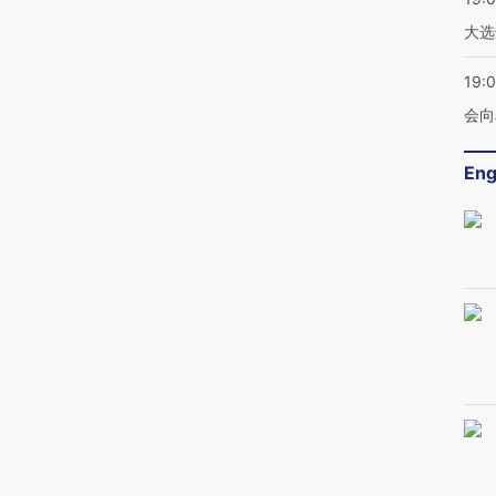
大选
19:0
会向
Eng