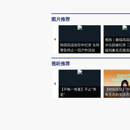
图片推荐
视线｜极端高温
韩国高温创百年纪录 当局
水位跌破纪录 
警告停止一切户外活动
猛犸象化石接连
视听推荐
【不唯一答案】不止“养
【特别呈现】寻
老”
有意思的生活方