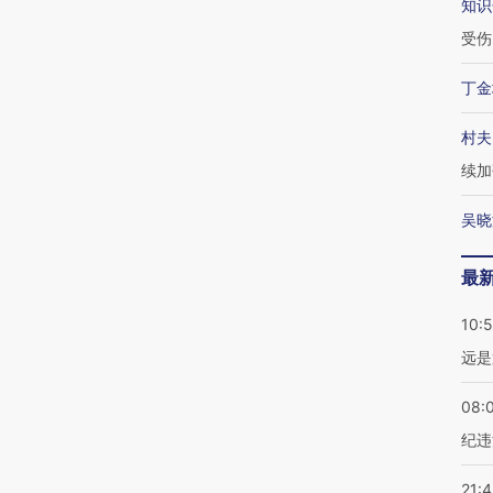
知识
受伤
丁金
村夫
续加
吴晓
最
10:
远是
08:
纪违
21: