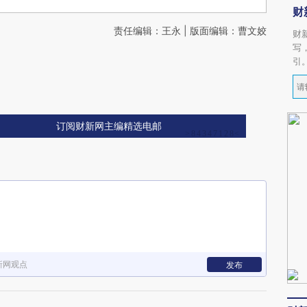
财
责任编辑：王永 | 版面编辑：曹文姣
财
写
引
订阅财新网主编精选电邮
新网观点
发布