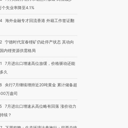
3万个失业率降至4.1%
14
海外金融专才回流香港 外籍工作签证翻
2
宁德时代宜春锂矿仍处停产状态 其动向
国内锂资源供需格局
1
7月进出口增速高位放缓，价格驱动还能
多久
8
央行7月继续增持近20吨黄金 累计储备超
600万盎司
5
7月进出口增速从高位略有回落 涨价动力
持续？
07
下周前瞻：生态环境法典施行；巴西总统