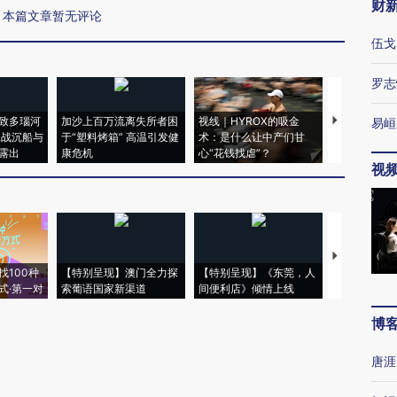
财
本篇文章暂无评论
伍戈
罗志
致多瑙河
加沙上百万流离失所者困
视线｜HYROX的吸金
马航飞行员
易峘
二战沉船与
于“塑料烤箱” 高温引发健
术：是什么让中产们甘
粒摇头丸 尿
露出
康危机
心“花钱找虐”？
毒品
视
【推广】走
找100种
【特别呈现】澳门全力探
【特别呈现】《东莞，人
会，让数智科
式·第一对
索葡语国家新渠道
间便利店》倾情上线
业
博
唐涯