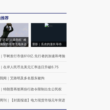
辑推荐
侵”还是“人道危机” 难
撕裂西班牙飞地休达
显影｜瓜农的漫长等待
｜
宇树发行市值610亿 先行者的加速和考验
｜
在岸人民币兑美元汇率连日升破6.75
我闻
｜
艾路明及多名股东被拘
｜
特朗普再签两份行政令限制出生公民权
周刊
｜
【封面报道】电力现货市场元年突进