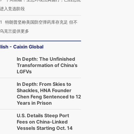
进入竞选阶段
1
特朗普坚称美国防空弹药库存充足 但不
乌克兰提供更多
lish - Caixin Global
In Depth: The Unfinished
Transformation of China’s
LGFVs
In Depth: From Skies to
Shackles, HNA Founder
Chen Feng Sentenced to 12
Years in Prison
U.S. Details Steep Port
Fees on China-Linked
Vessels Starting Oct. 14