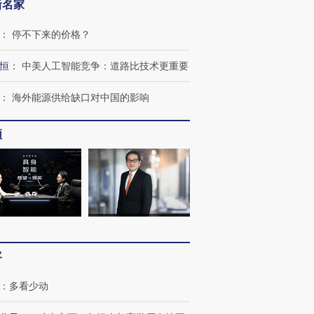
新名家
：
停不下来的价格？
恒
：
中美人工智能竞争：道路比技术更重要
跨国走私7万
视线｜被称为“蟑螂”的印
视线｜“入侵”还是“人道危
：
海外能源供给缺口对中国的影响
检体内含3种
度Z世代 用街头抗争将教
机”？难民潮撕裂西班牙
秘鲁纳斯
育部长拱下台
飞地休达
13人遇难
频
进第四届链博
【商旅对话】华住集团
技“链”接产
【特别呈现】寻找100种
CFO：不靠规模取胜，华
【特别呈
有意思的生活方式·第三对
住三大增长引擎是什么？
有意思的
客
：
多看少动