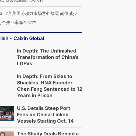
43
7月美国劳动力市场意外放缓 岗位减少
3万个失业率降至4.1%
lish - Caixin Global
In Depth: The Unfinished
Transformation of China’s
LGFVs
In Depth: From Skies to
Shackles, HNA Founder
Chen Feng Sentenced to 12
Years in Prison
U.S. Details Steep Port
Fees on China-Linked
Vessels Starting Oct. 14
The Shady Deals Behind a