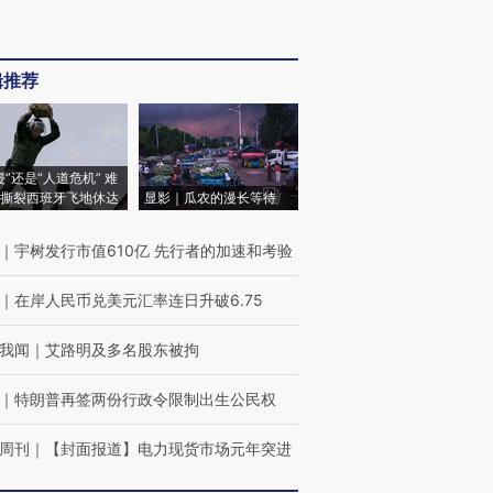
辑推荐
侵”还是“人道危机” 难
撕裂西班牙飞地休达
显影｜瓜农的漫长等待
｜
宇树发行市值610亿 先行者的加速和考验
｜
在岸人民币兑美元汇率连日升破6.75
我闻
｜
艾路明及多名股东被拘
｜
特朗普再签两份行政令限制出生公民权
周刊
｜
【封面报道】电力现货市场元年突进