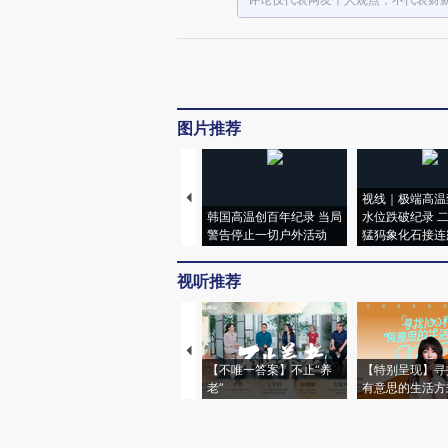
图片推荐
视线｜极端高温
韩国高温创百年纪录 当局
水位跌破纪录 
警告停止一切户外活动
猛犸象化石接连
视听推荐
【不唯一答案】不止“养
【特别呈现】寻
老”
有意思的生活方