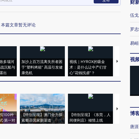
发布
财
伍戈
本篇文章暂无评论
罗志
易峘
视
致多瑙河
加沙上百万流离失所者困
视线｜HYROX的吸金
马航飞行员
二战沉船与
于“塑料烤箱” 高温引发健
术：是什么让中产们甘
粒摇头丸 尿
露出
康危机
心“花钱找虐”？
毒品
【推广】走
博
找100种
【特别呈现】澳门全力探
【特别呈现】《东莞，人
会，让数智科
式·第一对
索葡语国家新渠道
间便利店》倾情上线
业
唐涯