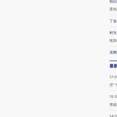
知识
受伤
丁金
村夫
续加
吴晓
最
17:
空”
15:
资超
14: