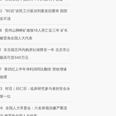
32
“90后”农民工讨薪涉刑案发回重审 因部
实不清
36
贵州山脚树矿难致16人死亡近三年 矿长
被罢免全国人大代表
2
非京籍五环内购房社保降至一年 北京市公
最高可贷340万元
7
寒武纪上半年净利润同比翻倍 营收增速
放缓
53
对话｜邱仁宗：临床研究参与者的安全永
第一位
06
全国人大常委会：六名将领涉嫌严重违
法 被罢免全国人大代表