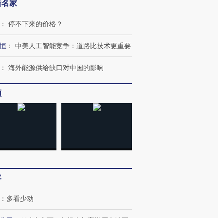
新名家
：
停不下来的价格？
恒
：
中美人工智能竞争：道路比技术更重要
：
海外能源供给缺口对中国的影响
频
跨国走私7万
视线｜被称为“蟑螂”的印
视线｜“入侵”还是“人道危
检体内含3种
度Z世代 用街头抗争将教
机”？难民潮撕裂西班牙
秘鲁纳斯
育部长拱下台
飞地休达
13人遇难
进第四届链博
【商旅对话】华住集团
客
技“链”接产
【特别呈现】寻找100种
CFO：不靠规模取胜，华
【特别呈
有意思的生活方式·第三对
住三大增长引擎是什么？
有意思的
：
多看少动