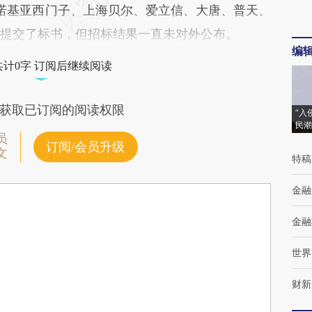
诺基亚西门子、上海贝尔、爱立信、大唐、普天、
商提交了标书，但招标结果一直未对外公布。
编
共计0字 订阅后继续阅读
获取已订阅的阅读权限
“入
民潮
员
订阅/会员升级
文
特稿
金融
金融
世界
财新