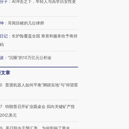
分子
：
AI冲击之下，年轻人与高学历女性更
坤
：
耳闻目睹的几位律师
日记
：
长护险覆盖全国 筹资和服务给予将持
码
波
：
“沉睡”的10万亿元公积金
新文章
00
普渡机器人如何平衡“脚踏实地”与“仰望星
？
57
特朗普召开矿业圆桌会 拟向关键矿产投
20亿美元
09
美日联合干预汇率，为何影响了黄金