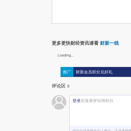
更多更快财经资讯请看
财新一线
Loading...
推广
财新会员积分兑好礼
评论区
0
登录
后发表评论得积分
评论仅代表网友个人观点，不代表财