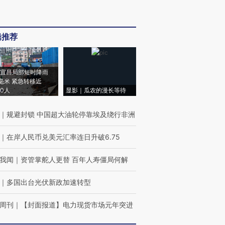
辑推荐
宜昌局部短时降雨
8毫米 紧急转移近
00人
显影｜瓜农的漫长等待
｜
规避封锁 中国超大油轮停靠埃及绕行非洲
｜
在岸人民币兑美元汇率连日升破6.75
我闻
｜
资管掌舵人更替 百年人寿僵局何解
｜
多国出台光伏新政加速转型
周刊
｜
【封面报道】电力现货市场元年突进