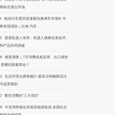
商标后退出市场
6
电动汽车需求高涨驱动澳洲车市增长 中
牌表现强劲｜出海·汽车
00
普渡机器人张涛：机器人规模化靠技术、
和产品共同突破
56
财新调查｜7月消费或有反弹、出口维持
 受哪些因素带动？
42
生态环境法典将施行 最高法明确新旧法
与追责规则
0
看空消费的“三大误区”
59
中东局势催化东南亚能源焦虑 多国出台
新政加速转型