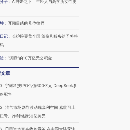
分子
：
AI冲击之下，年轻人与高学历女性更
坤
：
耳闻目睹的几位律师
日记
：
长护险覆盖全国 筹资和服务给予将持
码
波
：
“沉睡”的10万亿元公积金
新文章
0
宇树科技IPO估值600亿元 DeepSeek参
略配售
22
油气市场剧烈波动现套利空间 嘉能可上
扭亏、净利增超50亿美元
6
贝恩资本宣布收购贡茶 在中国大陆无法