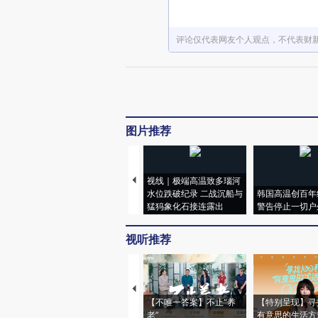
评论仅代表网友个人观点，不代表财
图片推荐
视线｜极端高温致多瑙河
水位跌破纪录 二战沉船与
韩国高温创百年
猛犸象化石接连露出
警告停止一切户
视听推荐
【不唯一答案】不止“养
【特别呈现】寻
老”
有意思的生活方