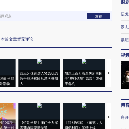
财
伍戈
新网观点
发布
罗志
本篇文章暂无评论
易峘
视
西班牙休达进入紧急状态
加沙上百万流离失所者困
视线｜HYR
纪录 当局
数千非法移民从摩洛哥闯
于“塑料烤箱” 高温引发健
术：是什么
外活动
入
康危机
心“花钱找虐
博
唐涯
【推广】走
找100种
【特别呈现】澳门全力探
【特别呈现】《东莞，人
会，让数智科
式·第一对
索葡语国家新渠道
间便利店》倾情上线
业