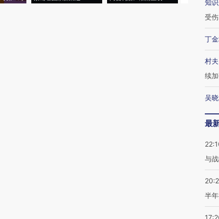
知识
受伤
丁金
村夫
续加
吴晓
最
22:1
与战
20:
半年
17:2