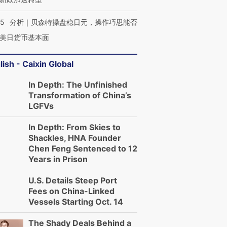
05
分析｜贝森特操盘稳日元，操作巧思能否
美日货币基本面
lish - Caixin Global
In Depth: The Unfinished
Transformation of China’s
LGFVs
In Depth: From Skies to
Shackles, HNA Founder
Chen Feng Sentenced to 12
Years in Prison
U.S. Details Steep Port
Fees on China-Linked
Vessels Starting Oct. 14
The Shady Deals Behind a