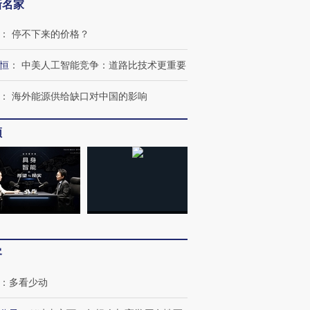
新名家
：
停不下来的价格？
恒
：
中美人工智能竞争：道路比技术更重要
：
海外能源供给缺口对中国的影响
频
OX的吸金
马航飞行员跨国走私7万
视线｜被称为“蟑螂”的印
让中产们甘
粒摇头丸 尿检体内含3种
度Z世代 用街头抗争将教
秘鲁纳斯
”？
毒品
育部长拱下台
13人遇难
客
：
多看少动
进第四届链博
【商旅对话】华住集团
技“链”接产
【特别呈现】寻找100种
CFO：不靠规模取胜，华
【特别呈
有意思的生活方式·第三对
住三大增长引擎是什么？
有意思的