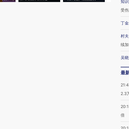
知识
受伤
丁金
村夫
续加
吴晓
最
21:
2.
20:
倍
20:1