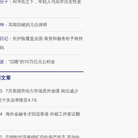
分子
：
AI冲击之下，年轻人与高学历女性更
坤
：
耳闻目睹的几位律师
日记
：
长护险覆盖全国 筹资和服务给予将持
码
波
：
“沉睡”的10万亿元公积金
新文章
43
7月美国劳动力市场意外放缓 岗位减少
3万个失业率降至4.1%
14
海外金融专才回流香港 外籍工作签证翻
2
宁德时代宜春锂矿仍处停产状态 其动向