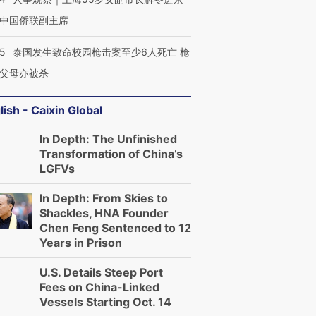
中国侨联副主席
45
泰国发生致命校园枪击案至少6人死亡 枪
父母亦被杀
lish - Caixin Global
In Depth: The Unfinished
Transformation of China’s
LGFVs
In Depth: From Skies to
Shackles, HNA Founder
Chen Feng Sentenced to 12
Years in Prison
U.S. Details Steep Port
Fees on China-Linked
Vessels Starting Oct. 14