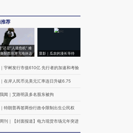
辑推荐
侵”还是“人道危机” 难
撕裂西班牙飞地休达
显影｜瓜农的漫长等待
｜
宇树发行市值610亿 先行者的加速和考验
｜
在岸人民币兑美元汇率连日升破6.75
我闻
｜
艾路明及多名股东被拘
｜
特朗普再签两份行政令限制出生公民权
周刊
｜
【封面报道】电力现货市场元年突进