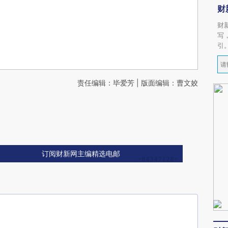
财
财
写
引
责任编辑：毕爱芳 | 版面编辑：曹文姣
订阅财新网主编精选电邮