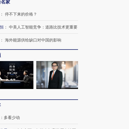
新名家
：
停不下来的价格？
恒
：
中美人工智能竞争：道路比技术更重要
：
海外能源供给缺口对中国的影响
频
跨国走私7万
视线｜被称为“蟑螂”的印
视线｜“入侵”还是“人道危
检体内含3种
度Z世代 用街头抗争将教
机”？难民潮撕裂西班牙
秘鲁纳斯
育部长拱下台
飞地休达
13人遇难
客
：
多看少动
进第四届链博
【商旅对话】华住集团
技“链”接产
【特别呈现】寻找100种
CFO：不靠规模取胜，华
【特别呈
有意思的生活方式·第三对
住三大增长引擎是什么？
有意思的