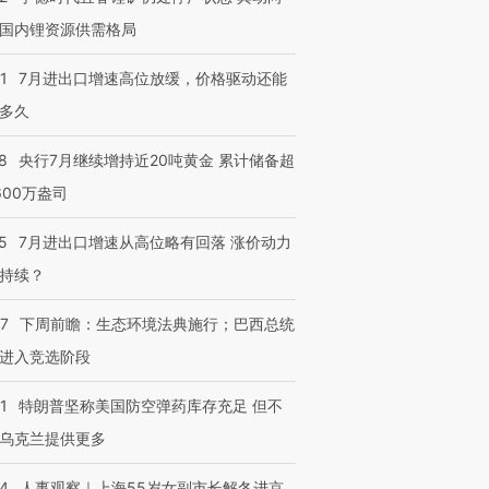
国内锂资源供需格局
1
7月进出口增速高位放缓，价格驱动还能
多久
8
央行7月继续增持近20吨黄金 累计储备超
600万盎司
5
7月进出口增速从高位略有回落 涨价动力
持续？
07
下周前瞻：生态环境法典施行；巴西总统
进入竞选阶段
1
特朗普坚称美国防空弹药库存充足 但不
乌克兰提供更多
24
人事观察｜上海55岁女副市长解冬进京