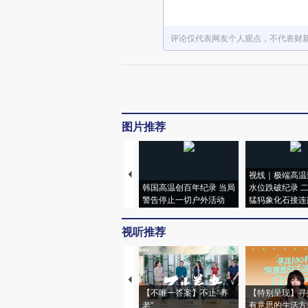
评论仅代表网友个人观点，不代表财
图片推荐
视线｜极端高温
韩国高温创百年纪录 当局
水位跌破纪录 
警告停止一切户外活动
猛犸象化石接连
视听推荐
【不唯一答案】不止“养
【特别呈现】寻
老”
有意思的生活方