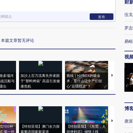
财
伍戈
新网观点
发布
罗志
本篇文章暂无评论
易峘
视
致多瑙河
加沙上百万流离失所者困
视线｜HYROX的吸金
马航飞行员
二战沉船与
于“塑料烤箱” 高温引发健
术：是什么让中产们甘
粒摇头丸 尿
露出
康危机
心“花钱找虐”？
毒品
博
唐涯
【推广】走
找100种
【特别呈现】澳门全力探
【特别呈现】《东莞，人
会，让数智科
式·第一对
索葡语国家新渠道
间便利店》倾情上线
业