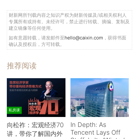
财新网所刊载内容之知识产权为财新传媒及/或相关权利人
专属所有或持有。未经许可，禁止进行转载、摘编、复制及
建立镜像等任何使用。
如有意愿转载，请发邮件至
hello@caixin.com
，获得书面
确认及授权后，方可转载。
推荐阅读
私房课
In Depth: As
向松祚：宏观经济70
Tencent Lays Off
讲，带你了解国内外