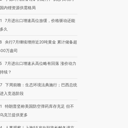
国内锂资源供需格局
1
7月进出口增速高位放缓，价格驱动还能
多久
8
央行7月继续增持近20吨黄金 累计储备超
600万盎司
5
7月进出口增速从高位略有回落 涨价动力
持续？
07
下周前瞻：生态环境法典施行；巴西总统
进入竞选阶段
1
特朗普坚称美国防空弹药库存充足 但不
乌克兰提供更多
24
人事观察｜上海55岁女副市长解冬进京