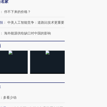
新名家
：
停不下来的价格？
恒
：
中美人工智能竞争：道路比技术更重要
跨国走私7万
视线｜被称为“蟑螂”的印
视线｜“入侵”还是“人道危
：
海外能源供给缺口对中国的影响
检体内含3种
度Z世代 用街头抗争将教
机”？难民潮撕裂西班牙
秘鲁纳斯
育部长拱下台
飞地休达
13人遇难
频
进第四届链博
【商旅对话】华住集团
技“链”接产
【特别呈现】寻找100种
CFO：不靠规模取胜，华
【特别呈
有意思的生活方式·第三对
住三大增长引擎是什么？
有意思的
客
：
多看少动