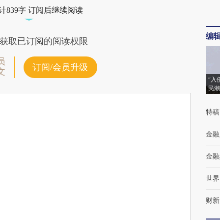
计839字 订阅后继续阅读
编
获取已订阅的阅读权限
员
订阅/会员升级
文
“入
民潮
特稿
金融
金融
世界
财新