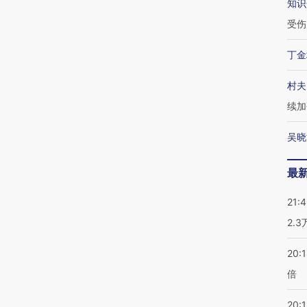
知识
受伤
丁金
村夫
续加
吴晓
最
21:
2.
20:
倍
20:1