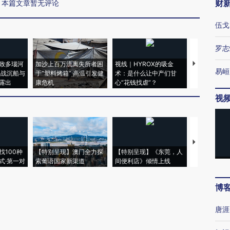
财
本篇文章暂无评论
伍戈
罗志
致多瑙河
加沙上百万流离失所者困
视线｜HYROX的吸金
马航飞行员
易峘
二战沉船与
于“塑料烤箱” 高温引发健
术：是什么让中产们甘
粒摇头丸 尿
露出
康危机
心“花钱找虐”？
毒品
视
【推广】走
找100种
【特别呈现】澳门全力探
【特别呈现】《东莞，人
会，让数智科
式·第一对
索葡语国家新渠道
间便利店》倾情上线
业
博
唐涯