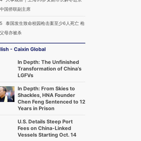
中国侨联副主席
45
泰国发生致命校园枪击案至少6人死亡 枪
父母亦被杀
lish - Caixin Global
In Depth: The Unfinished
Transformation of China’s
LGFVs
In Depth: From Skies to
Shackles, HNA Founder
Chen Feng Sentenced to 12
Years in Prison
U.S. Details Steep Port
Fees on China-Linked
Vessels Starting Oct. 14