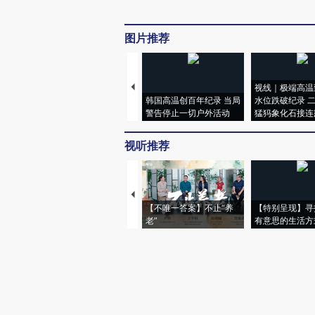
图片推荐
视线｜极端高温
韩国高温创百年纪录 当局
水位跌破纪录 
警告停止一切户外活动
猛犸象化石接连
视听推荐
【不唯一答案】不止“养
【特别呈现】寻
老”
有意思的生活方