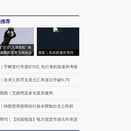
辑推荐
侵”还是“人道危机” 难
撕裂西班牙飞地休达
显影｜瓜农的漫长等待
｜
宇树发行市值610亿 先行者的加速和考验
｜
在岸人民币兑美元汇率连日升破6.75
我闻
｜
艾路明及多名股东被拘
｜
特朗普再签两份行政令限制出生公民权
周刊
｜
【封面报道】电力现货市场元年突进