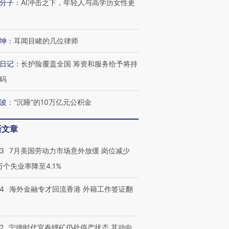
分子
：
AI冲击之下，年轻人与高学历女性更
坤
：
耳闻目睹的几位律师
日记
：
长护险覆盖全国 筹资和服务给予将持
码
波
：
“沉睡”的10万亿元公积金
新文章
43
7月美国劳动力市场意外放缓 岗位减少
3万个失业率降至4.1%
14
海外金融专才回流香港 外籍工作签证翻
2
宁德时代宜春锂矿仍处停产状态 其动向