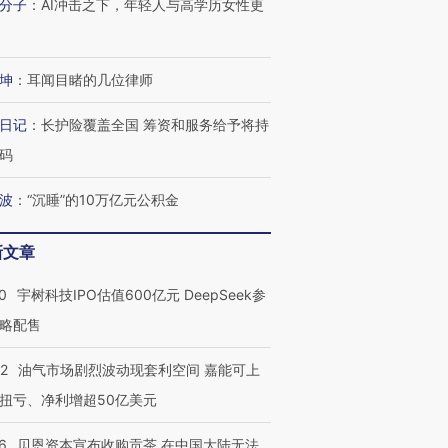
分子
：
AI冲击之下，年轻人与高学历女性更
坤
：
耳闻目睹的几位律师
日记
：
长护险覆盖全国 筹资和服务给予将持
码
波
：
“沉睡”的10万亿元公积金
新文章
0
宇树科技IPO估值600亿元 DeepSeek参
略配售
22
油气市场剧烈波动现套利空间 嘉能可上
扭亏、净利增超50亿美元
6
贝恩资本宣布收购贡茶 在中国大陆无法