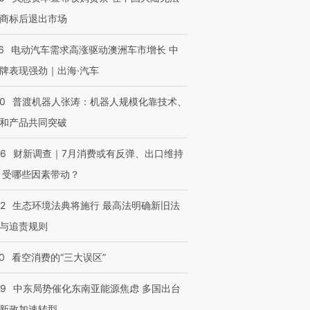
商标后退出市场
6
电动汽车需求高涨驱动澳洲车市增长 中
牌表现强劲｜出海·汽车
00
普渡机器人张涛：机器人规模化靠技术、
和产品共同突破
56
财新调查｜7月消费或有反弹、出口维持
 受哪些因素带动？
42
生态环境法典将施行 最高法明确新旧法
与追责规则
0
看空消费的“三大误区”
59
中东局势催化东南亚能源焦虑 多国出台
新政加速转型