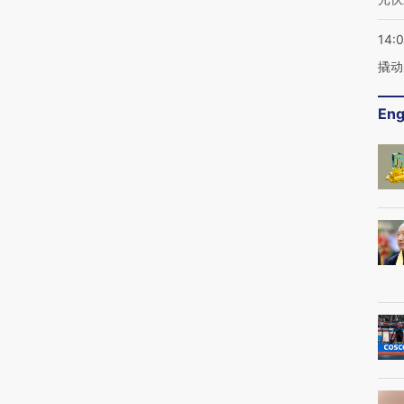
14:
撬动
Eng