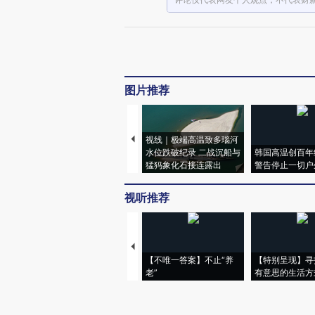
图片推荐
视线｜极端高温致多瑙河
水位跌破纪录 二战沉船与
韩国高温创百年
猛犸象化石接连露出
警告停止一切户
视听推荐
【不唯一答案】不止“养
【特别呈现】寻
老”
有意思的生活方