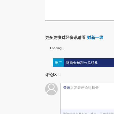
更多更快财经资讯请看
财新一线
Loading...
推广
财新会员积分兑好礼
评论区
0
登录
后发表评论得积分
评论仅代表网友个人观点，不代表财