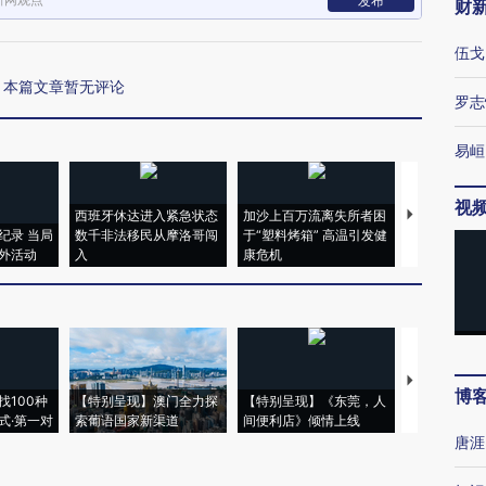
发布
财
伍戈
本篇文章暂无评论
罗志
易峘
视
西班牙休达进入紧急状态
加沙上百万流离失所者困
视线｜HYR
纪录 当局
数千非法移民从摩洛哥闯
于“塑料烤箱” 高温引发健
术：是什么
外活动
入
康危机
心“花钱找虐
【推广】走
博
找100种
【特别呈现】澳门全力探
【特别呈现】《东莞，人
会，让数智科
式·第一对
索葡语国家新渠道
间便利店》倾情上线
业
唐涯