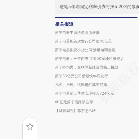
这笔5年期固定利率债券将按5.20%的
相关报道
苏宁电器申请快递资质获批
苏宁电器拟首次发行公司债45亿元
苏宁电器拟设小贷公司 涉足电商金融
苏宁电器：三年内布点1000家地区旗舰店
苏宁孙为民：互联网新经济面临三挑战
苏宁80亿元公司债最快年底发行
凡客、乐蜂、优购进驻苏宁易购
苏宁电器前三季度实现收入724亿元
80亿元苏宁债路演在即
【财新周刊】苏宁怎么转