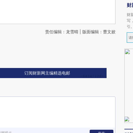
财
财
写
引
责任编辑：龙雪晴 | 版面编辑：曹文姣
订阅财新网主编精选电邮
新网观点