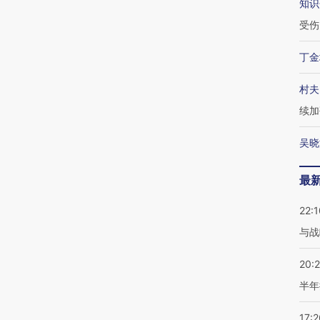
知识
受伤
丁金
村夫
续加
吴晓
最
22:1
与战
20:
半年
17:2