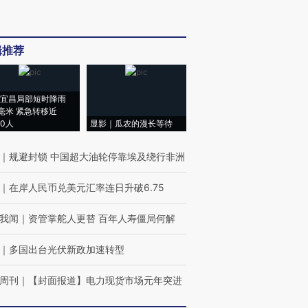
辑推荐
宜昌局部短时降雨
8毫米 紧急转移近
00人
显影｜瓜农的漫长等待
｜
规避封锁 中国超大油轮停靠埃及绕行非洲
｜
在岸人民币兑美元汇率连日升破6.75
我闻
｜
资管掌舵人更替 百年人寿僵局何解
｜
多国出台光伏新政加速转型
周刊
｜
【封面报道】电力现货市场元年突进