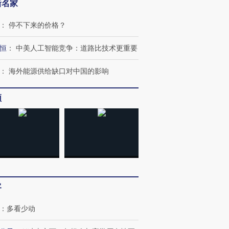
新名家
：
停不下来的价格？
恒
：
中美人工智能竞争：道路比技术更重要
：
海外能源供给缺口对中国的影响
频
OX的吸金
马航飞行员跨国走私7万
视线｜被称为“蟑螂”的印
让中产们甘
粒摇头丸 尿检体内含3种
度Z世代 用街头抗争将教
秘鲁纳斯
”？
毒品
育部长拱下台
13人遇难
进第四届链博
【商旅对话】华住集团
客
技“链”接产
【特别呈现】寻找100种
CFO：不靠规模取胜，华
【特别呈
有意思的生活方式·第三对
住三大增长引擎是什么？
有意思的
：
多看少动