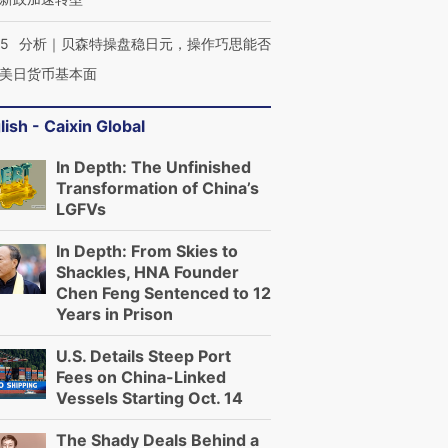
05
分析｜贝森特操盘稳日元，操作巧思能否
美日货币基本面
lish - Caixin Global
In Depth: The Unfinished
Transformation of China’s
LGFVs
In Depth: From Skies to
Shackles, HNA Founder
Chen Feng Sentenced to 12
Years in Prison
U.S. Details Steep Port
Fees on China-Linked
Vessels Starting Oct. 14
The Shady Deals Behind a