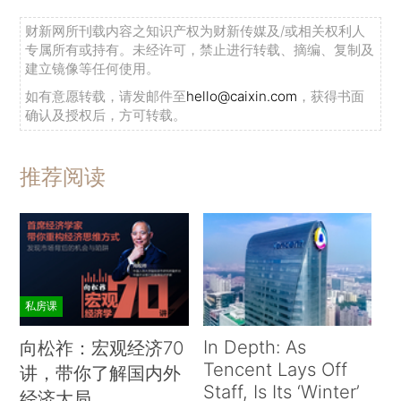
财新网所刊载内容之知识产权为财新传媒及/或相关权利人
专属所有或持有。未经许可，禁止进行转载、摘编、复制及
建立镜像等任何使用。
如有意愿转载，请发邮件至
hello@caixin.com
，获得书面
确认及授权后，方可转载。
推荐阅读
私房课
In Depth: As
向松祚：宏观经济70
Tencent Lays Off
讲，带你了解国内外
Staff, Is Its ‘Winter’
经济大局