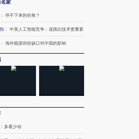
新名家
：
停不下来的价格？
恒
：
中美人工智能竞争：道路比技术更重要
：
海外能源供给缺口对中国的影响
频
OX的吸金
马航飞行员跨国走私7万
视线｜被称为“蟑螂”的印
让中产们甘
粒摇头丸 尿检体内含3种
度Z世代 用街头抗争将教
秘鲁纳斯
”？
毒品
育部长拱下台
13人遇难
客
进第四届链博
【商旅对话】华住集团
：
多看少动
技“链”接产
【特别呈现】寻找100种
CFO：不靠规模取胜，华
【特别呈
有意思的生活方式·第三对
住三大增长引擎是什么？
有意思的