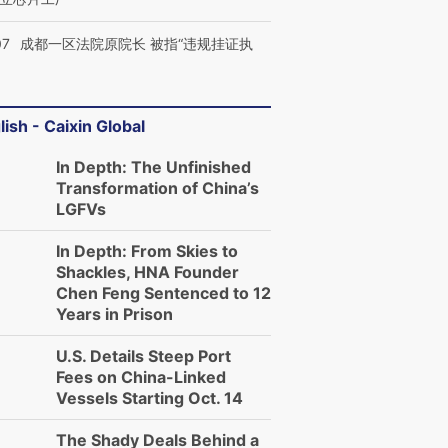
07
成都一区法院原院长 被指“违规挂证执
lish - Caixin Global
In Depth: The Unfinished
Transformation of China’s
LGFVs
In Depth: From Skies to
Shackles, HNA Founder
Chen Feng Sentenced to 12
Years in Prison
U.S. Details Steep Port
Fees on China-Linked
Vessels Starting Oct. 14
The Shady Deals Behind a