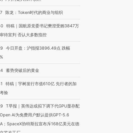
07
陈龙：Token时代的商业与组织
50
特稿｜国航原党委书记樊澄受贿3847万
审待宣判 否认大多数指控
29
今日开盘：沪指报3896.49点 跌幅
0%
24
蓄势突破后的黄金
51
特稿｜宇树发行市值610亿 先行者的加
考验
29
T早报｜英伟达或拟下调下代GPU显存配
Open AI为免费用户默认提供GPT-5.6
NA；SpaceX协特斯拉宣布斥168亿美元在德
立芯片工厂