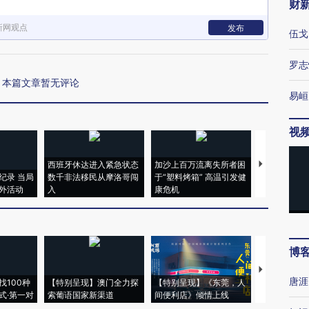
财
新网观点
发布
伍戈
罗志
本篇文章暂无评论
易峘
视
西班牙休达进入紧急状态
加沙上百万流离失所者困
视线｜HYR
纪录 当局
数千非法移民从摩洛哥闯
于“塑料烤箱” 高温引发健
术：是什么
外活动
入
康危机
心“花钱找虐
博
【推广】走
唐涯
找100种
【特别呈现】澳门全力探
【特别呈现】《东莞，人
会，让数智科
式·第一对
索葡语国家新渠道
间便利店》倾情上线
业