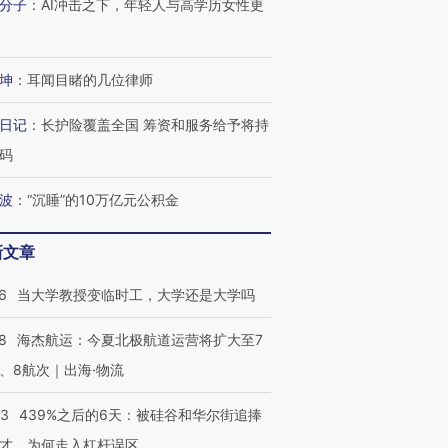
分子
：
AI冲击之下，年轻人与高学历女性更
坤
：
耳闻目睹的几位律师
日记
：
长护险覆盖全国 筹资和服务给予将持
码
波
：
“沉睡”的10万亿元公积金
新文章
6
当大学教授变临时工，大学还是大学吗
8
海杰航运：今夏北极航道运营将扩大至7
、8航次｜出海·物流
53
439%之后的6天：被硅谷和华尔街追捧
才，为何走入杠杆误区