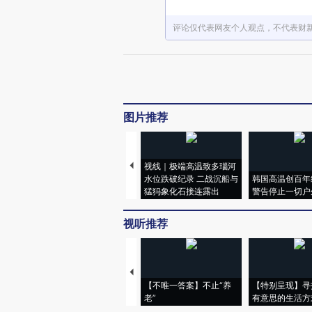
评论仅代表网友个人观点，不代表财
图片推荐
视线｜极端高温致多瑙河
水位跌破纪录 二战沉船与
韩国高温创百年
猛犸象化石接连露出
警告停止一切户
视听推荐
【不唯一答案】不止“养
【特别呈现】寻
老”
有意思的生活方