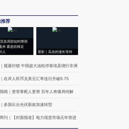
辑推荐
宜昌局部短时降雨
8毫米 紧急转移近
00人
显影｜瓜农的漫长等待
｜
规避封锁 中国超大油轮停靠埃及绕行非洲
｜
在岸人民币兑美元汇率连日升破6.75
我闻
｜
资管掌舵人更替 百年人寿僵局何解
｜
多国出台光伏新政加速转型
周刊
｜
【封面报道】电力现货市场元年突进