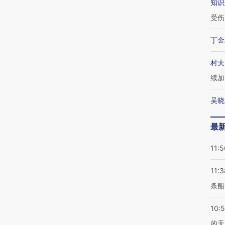
知识
受伤
丁金
村夫
续加
吴晓
最
11:5
11:3
条船
10:
的天