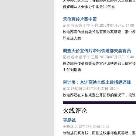
为举办此次大会，各铁路局及路内大企业联合
传媒却从大会承办中拿走1.2亿元
天价宣传片案中案
记者 谷永强 于宁 王晨 2012年07月27日 14:00
铁道部宣传处前处长陈宜涵涉案遭查，家中发
即牵连入案
调查天价宣传片牵出铁道部夫妻官员
记者 谷永强 于宁 王晨 2012年07月27日 09:40
铁道部宣传处前处长陈宜涵因铁道部天价宣传
主任刘瑞扬
审计署：京沪高铁全线土建招标违规
记者 路炳阳 2012年06月27日 18:10
铁道部还在未按规定公开招标的情况下，投资
火线评论
容易钱
王晓冰 2012年07月30日 11:02
刘瑞扬们真有钱，而且这钱赚得也真容易，要