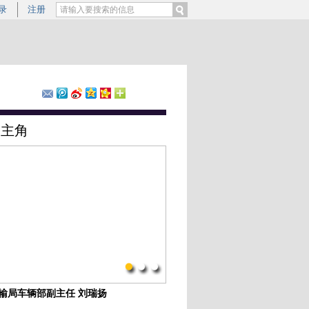
录
注册
案主角
输局车辆部副主任 刘瑞扬