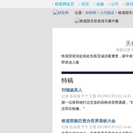
财新网首页
经济
金融
公司
政
位置：
财新网
>
公司频道
> 铁道部
天
财新记者 谷
铁道部宣传处前处长陈宜涵涉案遭查，家中发
即牵连入案
特稿
刘瑞扬其人
记者 谷永强 于宁 王晨 2012年07月31日 14:45
据一位曾和他打过交道的高铁供货商透露，“
志军比较像。”
铁道部集巨资办世界高铁大会
记者 谷永强 于宁 王晨 2012年07月31日 14:44