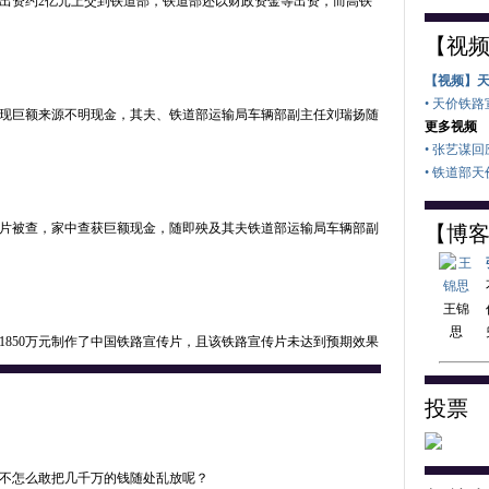
出资约2亿元上交到铁道部，铁道部还以财政资金等出资，而高铁
【视
【视频】
• 天价铁
现巨额来源不明现金，其夫、铁道部运输局车辆部副主任刘瑞扬随
更多视频
• 张艺谋
• 铁道部
片被查，家中查获巨额现金，随即殃及其夫铁道部运输局车辆部副
【博
王锦
思
1850万元制作了中国铁路宣传片，且该铁路宣传片未达到预期效果
投票
不怎么敢把几千万的钱随处乱放呢？