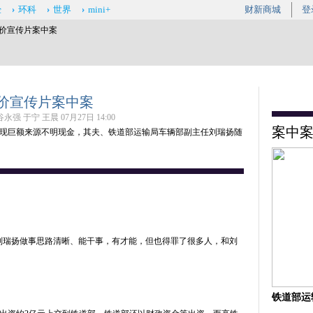
经
环科
世界
mini+
财新商城
登
天价宣传片案中案
价宣传片案中案
永强 于宁 王晨 07月27日 14:00
案中
现巨额来源不明现金，其夫、铁道部运输局车辆部副主任刘瑞扬随
刘瑞扬做事思路清晰、能干事，有才能，但也得罪了很多人，和刘
铁道部运