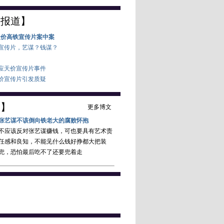
频报道】
天价高铁宣传片案中案
路宣传片，艺谋？钱谋？
回应天价宣传片事件
天价宣传片引发质疑
客】
更多博文
张艺谋不该倒向铁老大的腐败怀抱
不应该反对张艺谋赚钱，可也要具有艺术责
任感和良知，不能见什么钱好挣都大把装
兜，恐怕最后吃不了还要兜着走