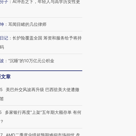
分子
：
AI冲击之下，年轻人与高学历女性更
技“链”接产
【特别呈现】寻找100种
CFO：不靠规模取胜，华
【特别呈
有意思的生活方式·第三对
住三大增长引擎是什么？
有意思的
坤
：
耳闻目睹的几位律师
日记
：
长护险覆盖全国 筹资和服务给予将持
码
波
：
“沉睡”的10万亿元公积金
新文章
05
美巴外交风波再升级 巴西驻美大使遭撤
签
5
多家银行再度“上架”五年期大额存单 有何
？
37
AMD二季度业绩超预期难抑市场担忧 盘