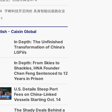
24
宇树科技开启询价 具身智能估值跑在业
？
lish - Caixin Global
In Depth: The Unfinished
Transformation of China’s
LGFVs
In Depth: From Skies to
Shackles, HNA Founder
Chen Feng Sentenced to 12
Years in Prison
U.S. Details Steep Port
Fees on China-Linked
Vessels Starting Oct. 14
The Shady Deals Behind a