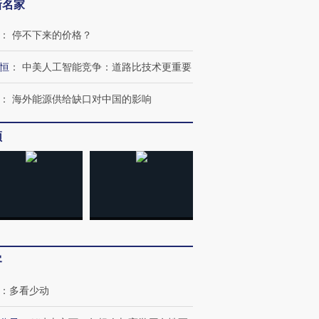
新名家
：
停不下来的价格？
恒
：
中美人工智能竞争：道路比技术更重要
：
海外能源供给缺口对中国的影响
频
跨国走私7万
视线｜HY
检体内含3种
泽连斯基密集出访美英 索
秘鲁纳斯卡观光飞机坠毁
术：是什
要防空导弹“救急”
13人遇难
心“花钱找
客
：
多看少动
进第四届链博
【商旅对话】华住集团