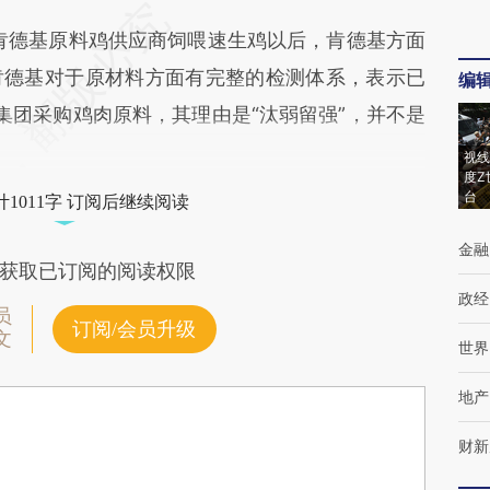
光肯德基原料鸡供应商饲喂速生鸡以后，肯德基方面
肯德基对于原材料方面有完整的检测体系，表示已
编
集团采购鸡肉原料，其理由是“汰弱留强”，并不是
视线
度Z
台
1011字 订阅后继续阅读
金融
获取已订阅的阅读权限
政经
员
订阅/会员升级
文
世界
地产
财新