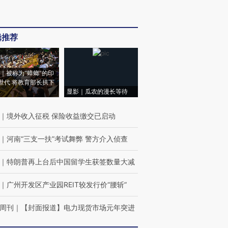
辑推荐
｜被称为“蟑螂”的印
世代 将教育部长拱下
显影｜瓜农的漫长等待
｜
境外收入征税 保险收益缴交已启动
｜
河南“三支一扶”考试舞弊 警方介入侦查
｜
特朗普再上台后中国留学生获签数量大减
｜
广州开发区产业园REIT较发行价“腰斩”
周刊
｜
【封面报道】电力现货市场元年突进