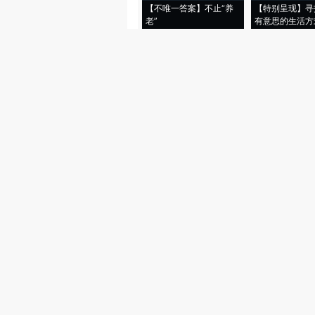
【不唯一答案】不止“养
【特别呈现】寻
老”
有意思的生活方