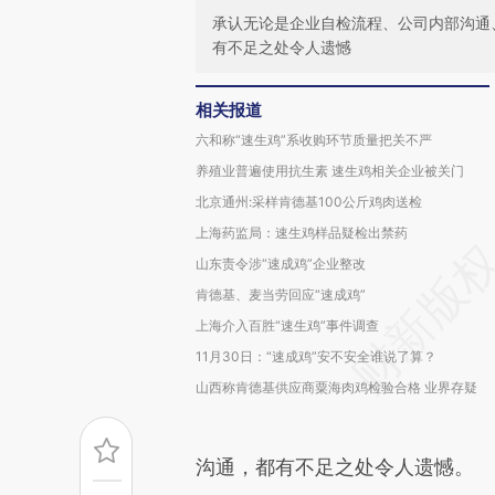
承认无论是企业自检流程、公司内部沟通
有不足之处令人遗憾
相关报道
六和称“速生鸡”系收购环节质量把关不严
养殖业普遍使用抗生素 速生鸡相关企业被关门
北京通州:采样肯德基100公斤鸡肉送检
上海药监局：速生鸡样品疑检出禁药
山东责令涉“速成鸡”企业整改
肯德基、麦当劳回应“速成鸡”
上海介入百胜“速生鸡”事件调查
11月30日：“速成鸡”安不安全谁说了算？
山西称肯德基供应商粟海肉鸡检验合格 业界存疑
沟通，都有不足之处令人遗憾。