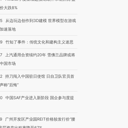
价大跌8%
25
从边玩边创作到3D建模 世界模型在游戏
加速落地
09
竹知了事件：传统文化和建构主义迷思
47
上汽通用合资续约20年 雪佛兰品牌或将
中国市场
42
持刀闯入中国驻日使馆 日自卫队官员首
声称“后悔”
30
中国SAF产业进入新阶段 国企参与度提
29
广州开发区产业园REIT价格较发行价“腰
 底层资产出租率降至67%