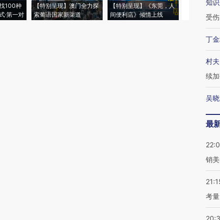
知识
找100种
【特别呈现】澳门全力探
【特别呈现】《东莞，人
会，让数智科
式·第一对
索葡语国家新渠道
间便利店》倾情上线
业
受伤
丁金
村夫
续加
吴晓
最
22:
销美
21:1
考量
20: