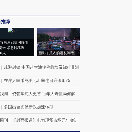
辑推荐
宜昌局部短时降雨
8毫米 紧急转移近
00人
显影｜瓜农的漫长等待
｜
规避封锁 中国超大油轮停靠埃及绕行非洲
｜
在岸人民币兑美元汇率连日升破6.75
我闻
｜
资管掌舵人更替 百年人寿僵局何解
｜
多国出台光伏新政加速转型
周刊
｜
【封面报道】电力现货市场元年突进