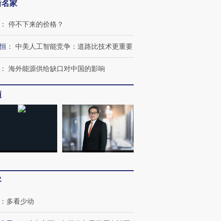
新名家
：
停不下来的价格？
恒
：
中美人工智能竞争：道路比技术更重要
：
海外能源供给缺口对中国的影响
OX的吸金
马航飞行员跨国走私7万
视线｜被称为“蟑螂”的印
让中产们甘
频
粒摇头丸 尿检体内含3种
度Z世代 用街头抗争将教
秘鲁纳斯
”？
毒品
育部长拱下台
13人遇难
进第四届链博
【商旅对话】华住集团
技“链”接产
【特别呈现】寻找100种
CFO：不靠规模取胜，华
【特别呈
有意思的生活方式·第三对
住三大增长引擎是什么？
有意思的
客
：
多看少动