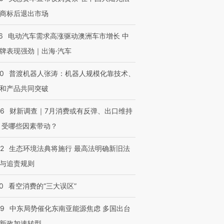
商标后退出市场
6
电动汽车需求高涨驱动澳洲车市增长 中
牌表现强劲｜出海·汽车
00
普渡机器人张涛：机器人规模化靠技术、
和产品共同突破
56
财新调查｜7月消费或有反弹、出口维持
 受哪些因素带动？
42
生态环境法典将施行 最高法明确新旧法
与追责规则
0
看空消费的“三大误区”
59
中东局势催化东南亚能源焦虑 多国出台
新政加速转型