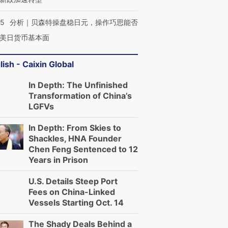
05
分析｜贝森特操盘稳日元，操作巧思能否
美日货币基本面
lish - Caixin Global
In Depth: The Unfinished
Transformation of China’s
LGFVs
In Depth: From Skies to
Shackles, HNA Founder
Chen Feng Sentenced to 12
Years in Prison
U.S. Details Steep Port
Fees on China-Linked
Vessels Starting Oct. 14
The Shady Deals Behind a