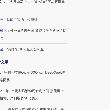
分子
：
AI冲击之下，年轻人与高学历女性更
坤
：
耳闻目睹的几位律师
日记
：
长护险覆盖全国 筹资和服务给予将持
码
波
：
“沉睡”的10万亿元公积金
新文章
0
宇树科技IPO估值600亿元 DeepSeek参
略配售
22
油气市场剧烈波动现套利空间 嘉能可上
扭亏、净利增超50亿美元
6
贝恩资本宣布收购贡茶 在中国大陆无法