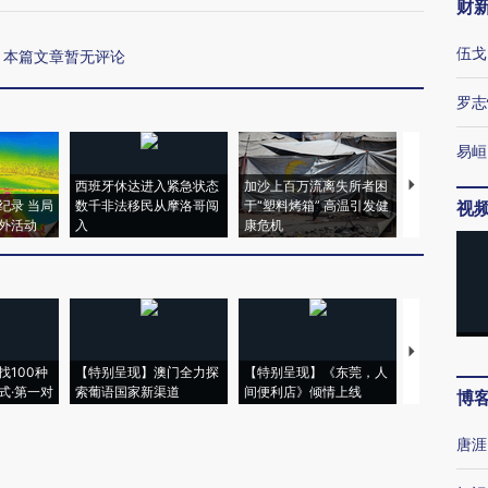
财
伍戈
本篇文章暂无评论
罗志
易峘
西班牙休达进入紧急状态
加沙上百万流离失所者困
视线｜HYR
纪录 当局
数千非法移民从摩洛哥闯
于“塑料烤箱” 高温引发健
术：是什么
视
外活动
入
康危机
心“花钱找虐
【推广】走
找100种
【特别呈现】澳门全力探
【特别呈现】《东莞，人
会，让数智科
式·第一对
索葡语国家新渠道
间便利店》倾情上线
业
博
唐涯