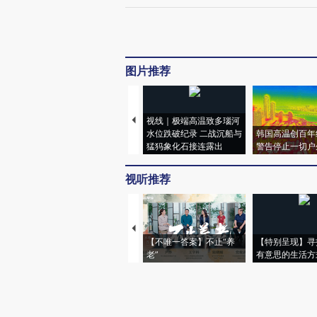
图片推荐
视线｜极端高温致多瑙河
水位跌破纪录 二战沉船与
韩国高温创百年
猛犸象化石接连露出
警告停止一切户
视听推荐
【不唯一答案】不止“养
【特别呈现】寻
老”
有意思的生活方