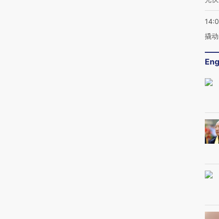
14:
撬动
Eng