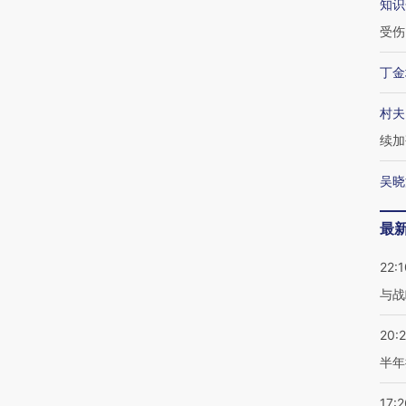
知识
受伤
丁金
村夫
续加
吴晓
最
22:1
与战
20:
半年
17:2