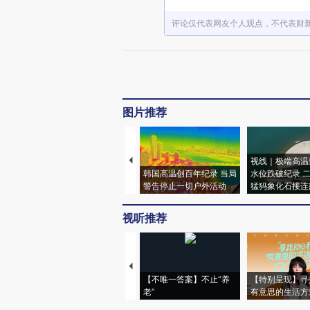
评论仅代表网友个人观点，不代表财
图片推荐
视线｜极端高温
韩国高温创百年纪录 当局
水位跌破纪录 
警告停止一切户外活动
猛犸象化石接连
视听推荐
【不唯一答案】不止“养
【特别呈现】寻
老”
有意思的生活方