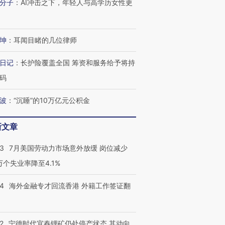
分子
：
AI冲击之下，年轻人与高学历女性更
坤
：
耳闻目睹的几位律师
日记
：
长护险覆盖全国 筹资和服务给予将持
码
波
：
“沉睡”的10万亿元公积金
新文章
43
7月美国劳动力市场意外放缓 岗位减少
3万个失业率降至4.1%
14
海外金融专才回流香港 外籍工作签证翻
2
宁德时代宜春锂矿仍处停产状态 其动向