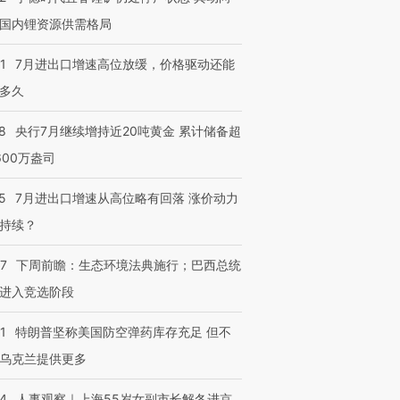
国内锂资源供需格局
1
7月进出口增速高位放缓，价格驱动还能
多久
8
央行7月继续增持近20吨黄金 累计储备超
600万盎司
5
7月进出口增速从高位略有回落 涨价动力
持续？
07
下周前瞻：生态环境法典施行；巴西总统
进入竞选阶段
1
特朗普坚称美国防空弹药库存充足 但不
乌克兰提供更多
24
人事观察｜上海55岁女副市长解冬进京