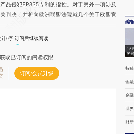
产品侵犯EP335专利的指控。对于另外一项涉及
了相关判决，并将向欧洲联盟法院就几个关于欧盟竞
编
共计0字 订阅后继续阅读
“入
民潮
获取已订阅的阅读权限
特稿
员
订阅/会员升级
文
金融
金融
世界
财新