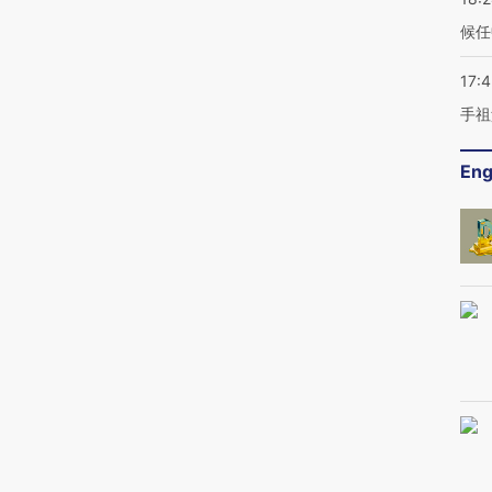
候任
17:
手祖
Eng