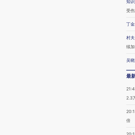
知识
受伤
丁金
村夫
续加
吴晓
最
21:
2.
20:
倍
20:1