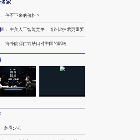
新名家
：
停不下来的价格？
恒
：
中美人工智能竞争：道路比技术更重要
：
海外能源供给缺口对中国的影响
频
跨国走私7万
视线｜被称为“蟑螂”的印
视线｜“入侵”还是“人道危
检体内含3种
度Z世代 用街头抗争将教
机”？难民潮撕裂西班牙
秘鲁纳斯
育部长拱下台
飞地休达
13人遇难
客
进第四届链博
【商旅对话】华住集团
技“链”接产
【特别呈现】寻找100种
CFO：不靠规模取胜，华
【特别呈
：
多看少动
有意思的生活方式·第三对
住三大增长引擎是什么？
有意思的