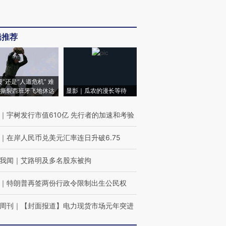
辑推荐
侵”还是“人道危机” 难
撕裂西班牙飞地休达
显影｜瓜农的漫长等待
｜
宇树发行市值610亿 先行者的加速和考验
｜
在岸人民币兑美元汇率连日升破6.75
我闻
｜
艾路明及多名股东被拘
｜
特朗普再签两份行政令限制出生公民权
周刊
｜
【封面报道】电力现货市场元年突进