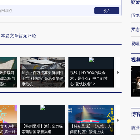
财
新网观点
发布
伍戈
罗志
本篇文章暂无评论
易峘
视
致多瑙河
加沙上百万流离失所者困
视线｜HYROX的吸金
马航飞行员
二战沉船与
于“塑料烤箱” 高温引发健
术：是什么让中产们甘
粒摇头丸 尿
露出
康危机
心“花钱找虐”？
毒品
博
【推广】走
找100种
【特别呈现】澳门全力探
【特别呈现】《东莞，人
会，让数智科
唐涯
式·第一对
索葡语国家新渠道
间便利店》倾情上线
业