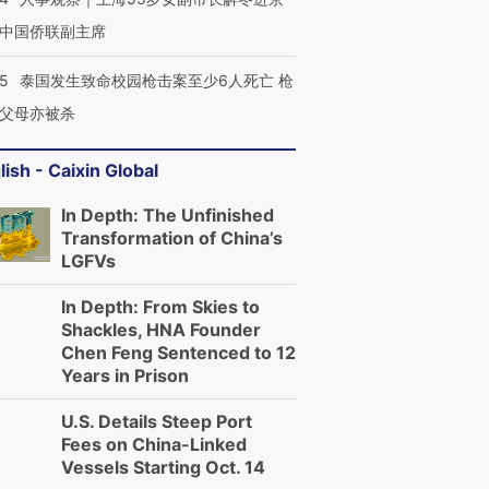
中国侨联副主席
45
泰国发生致命校园枪击案至少6人死亡 枪
父母亦被杀
lish - Caixin Global
In Depth: The Unfinished
Transformation of China’s
LGFVs
In Depth: From Skies to
Shackles, HNA Founder
Chen Feng Sentenced to 12
Years in Prison
U.S. Details Steep Port
Fees on China-Linked
Vessels Starting Oct. 14