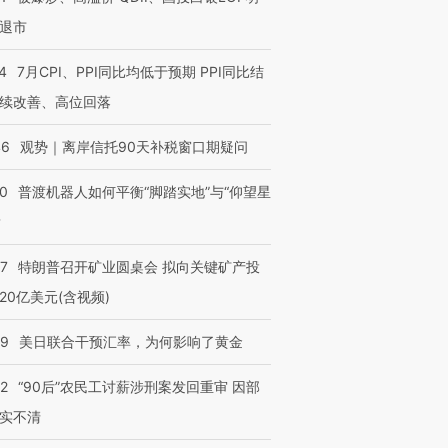
退市
4
7月CPI、PPI同比均低于预期 PPI同比结
续改善、高位回落
46
观势｜离岸信托90天补税窗口期疑问
00
普渡机器人如何平衡“脚踏实地”与“仰望星
？
57
特朗普召开矿业圆桌会 拟向关键矿产投
20亿美元(含视频)
09
美日联合干预汇率，为何影响了黄金
32
“90后”农民工讨薪涉刑案发回重审 因部
实不清