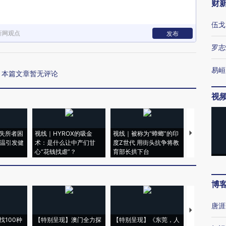
财
伍戈
新网观点
发布
罗志
易峘
本篇文章暂无评论
视
失所者困
视线｜HYROX的吸金
视线｜被称为“蟑螂”的印
视线｜“入侵
高温引发健
术：是什么让中产们甘
度Z世代 用街头抗争将教
机”？难民潮
心“花钱找虐”？
育部长拱下台
飞地休达
博
唐涯
【推广】走
找100种
【特别呈现】澳门全力探
【特别呈现】《东莞，人
会，让数智科