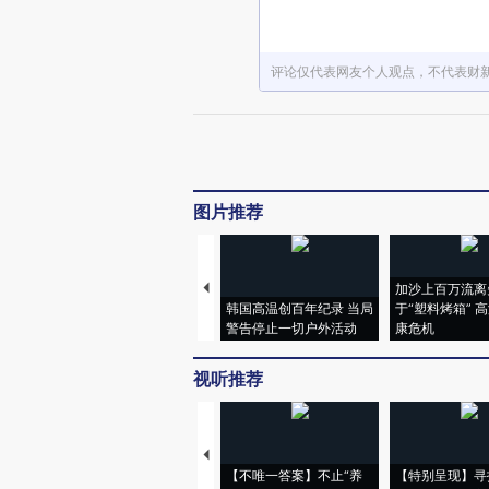
评论仅代表网友个人观点，不代表财
图片推荐
加沙上百万流离
韩国高温创百年纪录 当局
于“塑料烤箱” 
警告停止一切户外活动
康危机
视听推荐
【不唯一答案】不止“养
【特别呈现】寻