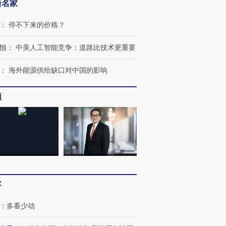
新名家
：
停不下来的价格？
恒
：
中美人工智能竞争：道路比技术更重要
：
海外能源供给缺口对中国的影响
频
”还是“人道危
湖北宜昌局部短时降雨
哈尔滨遭遇短时极端强降
撕裂西班牙
128毫米 紧急转移近
雨 3小时累计雨量超80毫
秘鲁纳斯
4000人
米
13人遇难
客
：
多看少动
进第四届链博
【商旅对话】华住集团
技“链”接产
【特别呈现】寻找100种
CFO：不靠规模取胜，华
【特别呈