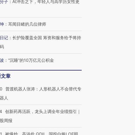
分子
：
AI冲击之下，年轻人与高学历女性更
有意思的生活方式·第三对
住三大增长引擎是什么？
有意思的
坤
：
耳闻目睹的几位律师
日记
：
长护险覆盖全国 筹资和服务给予将持
码
波
：
“沉睡”的10万亿元公积金
新文章
00
普渡机器人张涛：人形机器人不会替代专
器人
4
创新药再活跃，龙头上调全年业绩指引｜
股周报
1
被爆炒、高溢价 QDII、国投白银LOF明