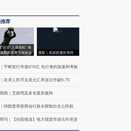
辑推荐
侵”还是“人道危机” 难
撕裂西班牙飞地休达
显影｜瓜农的漫长等待
｜
宇树发行市值610亿 先行者的加速和考验
｜
在岸人民币兑美元汇率连日升破6.75
我闻
｜
艾路明及多名股东被拘
｜
特朗普再签两份行政令限制出生公民权
周刊
｜
【封面报道】电力现货市场元年突进