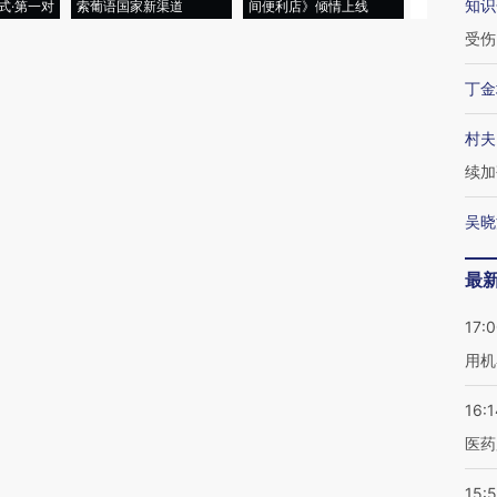
知识
式·第一对
索葡语国家新渠道
间便利店》倾情上线
业
受伤
丁金
村夫
续加
吴晓
最
17:
用机
16:1
医药
15:5