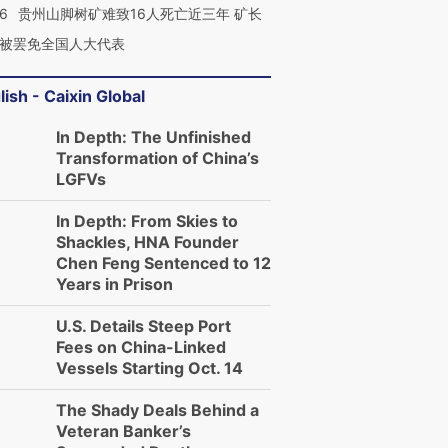
36
贵州山脚树矿难致16人死亡近三年 矿长
被罢免全国人大代表
lish - Caixin Global
In Depth: The Unfinished
Transformation of China’s
LGFVs
In Depth: From Skies to
Shackles, HNA Founder
Chen Feng Sentenced to 12
Years in Prison
U.S. Details Steep Port
Fees on China-Linked
Vessels Starting Oct. 14
The Shady Deals Behind a
Veteran Banker’s