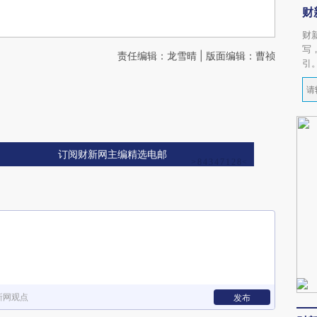
财
财
写
责任编辑：龙雪晴 | 版面编辑：曹祯
引
订阅财新网主编精选电邮
新网观点
发布