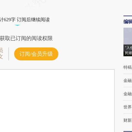
计629字 订阅后继续阅读
编
获取已订阅的阅读权限
“入
员
民潮
订阅/会员升级
文
特稿
金融
金融
世界
财新