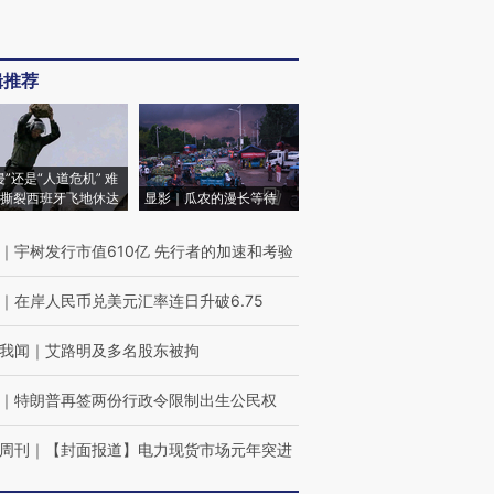
辑推荐
侵”还是“人道危机” 难
撕裂西班牙飞地休达
显影｜瓜农的漫长等待
｜
宇树发行市值610亿 先行者的加速和考验
｜
在岸人民币兑美元汇率连日升破6.75
我闻
｜
艾路明及多名股东被拘
｜
特朗普再签两份行政令限制出生公民权
周刊
｜
【封面报道】电力现货市场元年突进