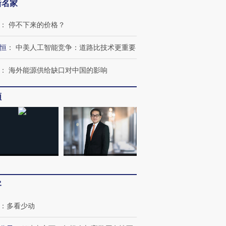
新名家
：
停不下来的价格？
恒
：
中美人工智能竞争：道路比技术更重要
：
海外能源供给缺口对中国的影响
跨国走私7万
视线｜被称为“蟑螂”的印
视线｜“入侵”还是“人道危
检体内含3种
频
度Z世代 用街头抗争将教
机”？难民潮撕裂西班牙
秘鲁纳斯
育部长拱下台
飞地休达
13人遇难
进第四届链博
【商旅对话】华住集团
技“链”接产
【特别呈现】寻找100种
CFO：不靠规模取胜，华
【特别呈
有意思的生活方式·第三对
住三大增长引擎是什么？
有意思的
客
：
多看少动