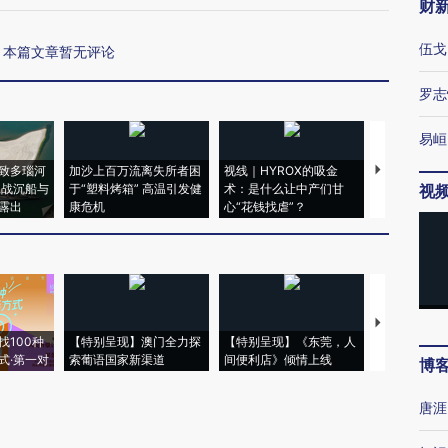
财
伍戈
本篇文章暂无评论
罗志
易峘
致多瑙河
加沙上百万流离失所者困
视线｜HYROX的吸金
马航飞行员
二战沉船与
于“塑料烤箱” 高温引发健
术：是什么让中产们甘
粒摇头丸 尿
视
露出
康危机
心“花钱找虐”？
毒品
【推广】走
找100种
【特别呈现】澳门全力探
【特别呈现】《东莞，人
会，让数智科
式·第一对
索葡语国家新渠道
间便利店》倾情上线
业
博
唐涯