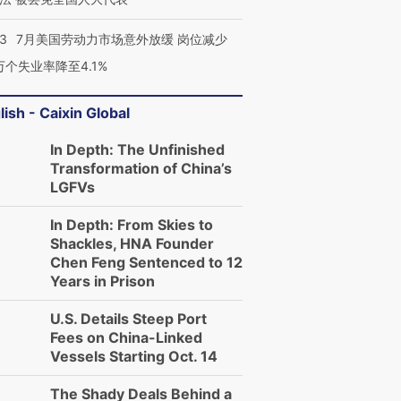
43
7月美国劳动力市场意外放缓 岗位减少
3万个失业率降至4.1%
lish - Caixin Global
In Depth: The Unfinished
Transformation of China’s
LGFVs
In Depth: From Skies to
Shackles, HNA Founder
Chen Feng Sentenced to 12
Years in Prison
U.S. Details Steep Port
Fees on China-Linked
Vessels Starting Oct. 14
The Shady Deals Behind a