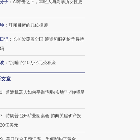
分子
：
AI冲击之下，年轻人与高学历女性更
坤
：
耳闻目睹的几位律师
日记
：
长护险覆盖全国 筹资和服务给予将持
码
波
：
“沉睡”的10万亿元公积金
新文章
00
普渡机器人如何平衡“脚踏实地”与“仰望星
？
57
特朗普召开矿业圆桌会 拟向关键矿产投
20亿美元
09
美日联合干预汇率，为何影响了黄金