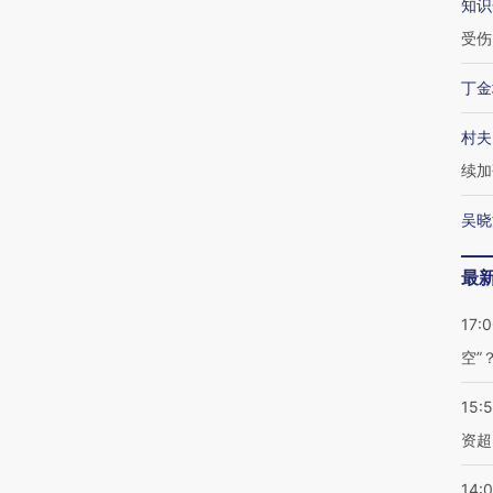
知识
受伤
丁金
村夫
续加
吴晓
最
17:
空”
15:
资超
14: