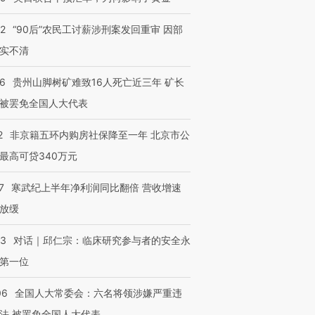
32
“90后”农民工讨薪涉刑案发回重审 因部
实不清
36
贵州山脚树矿难致16人死亡近三年 矿长
被罢免全国人大代表
2
非京籍五环内购房社保降至一年 北京市公
最高可贷340万元
7
寒武纪上半年净利润同比翻倍 营收增速
放缓
53
对话｜邱仁宗：临床研究参与者的安全永
第一位
06
全国人大常委会：六名将领涉嫌严重违
法 被罢免全国人大代表