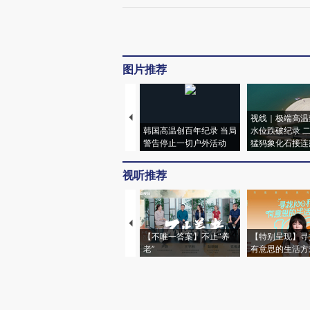
图片推荐
视线｜极端高温
韩国高温创百年纪录 当局
水位跌破纪录 
警告停止一切户外活动
猛犸象化石接连
视听推荐
【不唯一答案】不止“养
【特别呈现】寻
老”
有意思的生活方