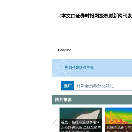
（本文由证券时报网授权财新网刊发
Loading...
财新传媒版权所有。
推广
如需刊登转载请点击右侧按钮，提交相关
财新会员积分兑好礼
图片推荐
视线｜极端高温致多瑙河
水位跌破纪录 二战沉船与
韩国高温创百年