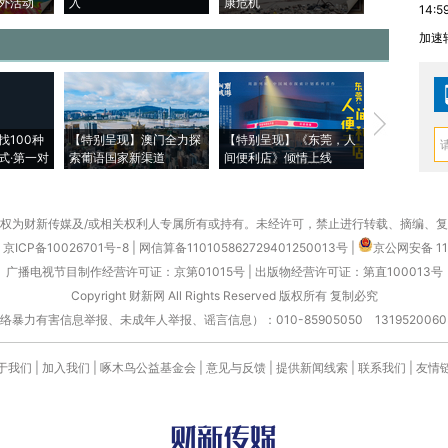
外活动
入
康危机
心“花钱找虐
14:5
加速
【推广】走
找100种
【特别呈现】澳门全力探
【特别呈现】《东莞，人
会，让数智科
式·第一对
索葡语国家新渠道
间便利店》倾情上线
业
权为财新传媒及/或相关权利人专属所有或持有。未经许可，禁止进行转载、摘编、
京ICP备10026701号-8
|
网信算备110105862729401250013号
|
京公网安备 11
广播电视节目制作经营许可证：京第01015号
|
出版物经营许可证：第直100013号
Copyright 财新网 All Rights Reserved 版权所有 复制必究
害信息举报、未成年人举报、谣言信息）：010-85905050 13195200605 举报邮
于我们
|
加入我们
|
啄木鸟公益基金会
|
意见与反馈
|
提供新闻线索
|
联系我们
|
友情