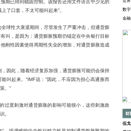
世界
胀预期已得到稳固控制。该报告还用文件语言中少见的
数字
戴上了口套，不太可能叫起来”。
金融
的全球性大衰退期间，尽管发生了严重冲击，但通货膨
没有叫，是因为：通货膨胀预期仍锚定在中央银行目标
其他刚性因素使得周期性失业的增加，对通货膨胀造成
，因此，随着经济复苏加强，通货膨胀可能仍会保持
能叫起来。”IMF说：“因此，不应因为担心高通胀而
策。”
的过度刺激对通货膨胀的影响可能很小，这些刺激政
识。
财
伍戈
套”，强调维护中央银行独立性是控制通货膨胀预期的