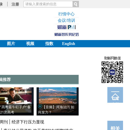
录
注册
行情中心
会议/培训
图片
视频
指数
English
辑推荐
订阅
电邮
“高考最牛钉子户”备
【音频】洱海治污 如
21次高考
何发力？
周刊
|
经济下行压力显现