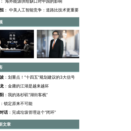
：
海外能源供给缺口对中国的影响
恒
：
中美人工智能竞争：道路比技术更重要
频
客
波
：
划重点！“十四五”规划建议的3大信号
龙
：
金庸的江湖是越来越坏
阳
：
我的洛杉矶“湖街客栈”
：
锁定原来不可能
对话
：
完成垃圾管理这个“闭环”
新文章