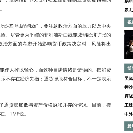
易峘
。
罗志
视
经历深刻地提醒我们，要注意政治方面的压力以及中央
风险。尽管更为平缓的菲利浦斯曲线能减弱经济扩张的
政治方面的考虑开始影响货币政策决定时，风险将出
博
能使人掉以轻心，而这种自满情绪是错误的。按消费
表示不存在经济失衡；通货膨胀符合目标，不一定表示
吴晓
押沙
顾晓
了通货膨胀低与资产价格疯涨并存的情况。目前，接
王烁
。”IMF说。
中外
最