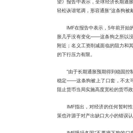
望》报告中表示，全球经济长期通
轻松诙谐笔调，形容通胀“这条狗被
IMF在报告中表示，5年前开始
胀几乎没有变化——这条狗之所以
附近；名义工资削减面临的阻力和
的下行压力有限。
“由于长期通胀预期得到稳固控制
稳定——这条狗被上了口套，不太可
阻止货币当局实施高度宽松的货币政
IMF指出，对经济的任何暂时性
策也许源于对产出缺口大小的错误认
IMF呼吁各国“不要摘下狗的口