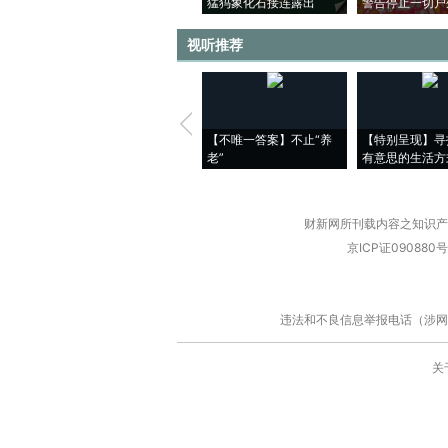
猛犸象化石接连露出
警告停止一切户
视听推荐
【不唯一答案】不止“养
【特别呈现】寻
老”
有意思的生活方
财新网所刊载内容之知识产
京ICP证090880号
违法和不良信息举报电话（涉网络暴力有
关