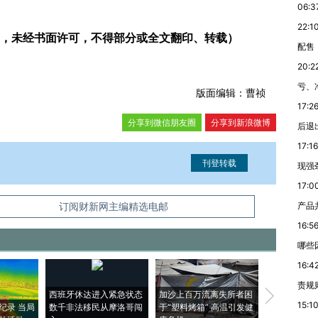
06:3
22:1
，未经书面许可，不得部分或全文翻印、转载）
配售
20:2
亏、
版面编辑：曹祯
17:2
分享到微信朋友圈
分享到新浪微博
后退
17:16
现强
17:0
信息。经确认即可刊登转载。
产品
订阅财新网主编精选电邮
16:5
哪些
16:4
责规
西班牙休达进入紧急状态
加沙上百万流离失所者困
视线｜HYR
15:1
纪录 当局
数千非法移民从摩洛哥闯
于“塑料烤箱” 高温引发健
术：是什么