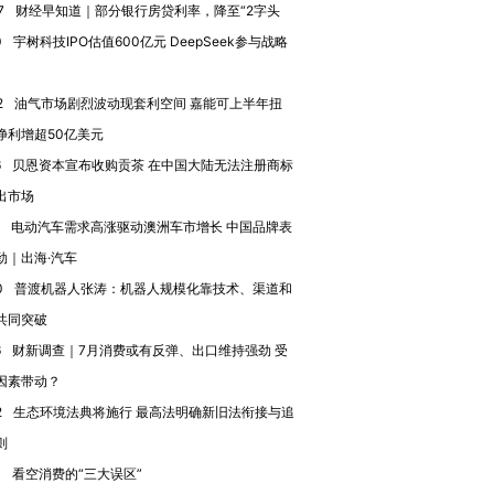
7
财经早知道｜部分银行房贷利率，降至“2字头
0
宇树科技IPO估值600亿元 DeepSeek参与战略
2
油气市场剧烈波动现套利空间 嘉能可上半年扭
净利增超50亿美元
6
贝恩资本宣布收购贡茶 在中国大陆无法注册商标
出市场
电动汽车需求高涨驱动澳洲车市增长 中国品牌表
劲｜出海·汽车
0
普渡机器人张涛：机器人规模化靠技术、渠道和
共同突破
6
财新调查｜7月消费或有反弹、出口维持强劲 受
因素带动？
2
生态环境法典将施行 最高法明确新旧法衔接与追
则
OX的吸金
马航飞行员跨国走私7万
视线｜被称为“蟑螂”的印
0
看空消费的“三大误区”
让中产们甘
粒摇头丸 尿检体内含3种
度Z世代 用街头抗争将教
秘鲁纳斯