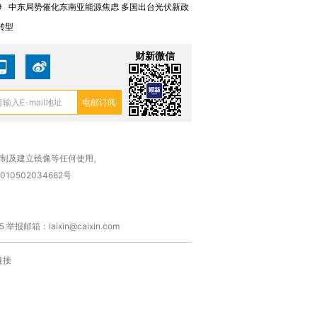
”？
毒品
育部长拱下台
13人遇难
9
中东局势催化东南亚能源焦虑 多国出台光伏新政
转型
财新微信
进第四届链博
【商旅对话】华住集团
技“链”接产
【特别呈现】寻找100种
CFO：不靠规模取胜，华
【特别呈
有意思的生活方式·第三对
住三大增长引擎是什么？
有意思的
复制及建立镜像等任何使用。
010502034662号
箱：laixin@caixin.com
链接