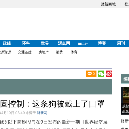
财新商城
登
政经
环科
世界
观点网
mini+
博客
周刊
能源资源
交通基建
房地产
消费
体育
0
编
稳固控制：这条狗被戴上了口罩
成都
战第
04月10日 08:49 来源于
财新网
财新
织(以下简称IMF)在9日发布的最新一期《世界经济展