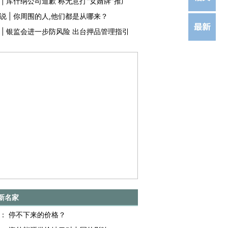
|
库什纳公司道歉 称无意打"女婿牌"推广
说
|
你周围的人,他们都是从哪来？
|
银监会进一步防风险 出台押品管理指引
新名家
：
停不下来的价格？