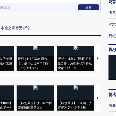
财
新网观点
发布
伍戈
罗志
本篇文章暂无评论
易峘
视
失所者困
视线｜HYROX的吸金
视线｜被称为“蟑螂”的印
视线｜“入侵
高温引发健
术：是什么让中产们甘
度Z世代 用街头抗争将教
机”？难民潮
心“花钱找虐”？
育部长拱下台
飞地休达
博
【推广】走
找100种
【特别呈现】澳门全力探
【特别呈现】《东莞，人
会，让数智科
唐涯
式·第一对
索葡语国家新渠道
间便利店》倾情上线
业