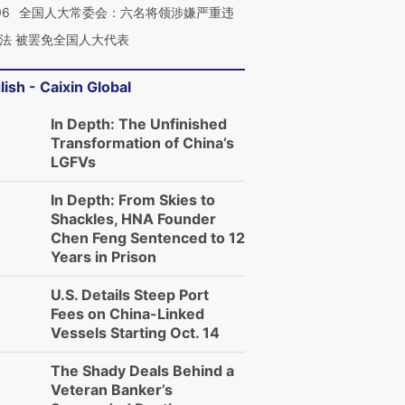
06
全国人大常委会：六名将领涉嫌严重违
法 被罢免全国人大代表
lish - Caixin Global
In Depth: The Unfinished
Transformation of China’s
LGFVs
In Depth: From Skies to
Shackles, HNA Founder
Chen Feng Sentenced to 12
Years in Prison
U.S. Details Steep Port
Fees on China-Linked
Vessels Starting Oct. 14
The Shady Deals Behind a
Veteran Banker’s