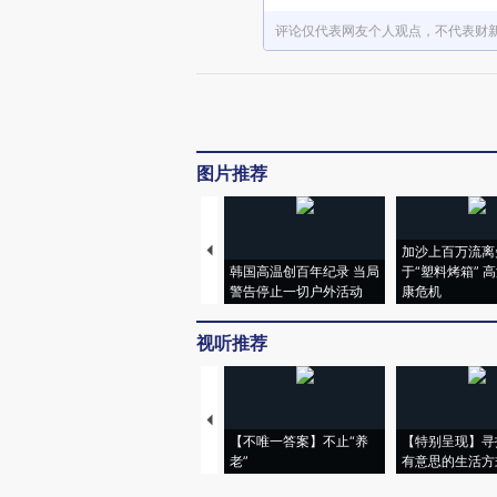
评论仅代表网友个人观点，不代表财
图片推荐
加沙上百万流离
韩国高温创百年纪录 当局
于“塑料烤箱” 
警告停止一切户外活动
康危机
视听推荐
【不唯一答案】不止“养
【特别呈现】寻
老”
有意思的生活方