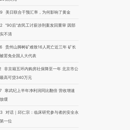
09
美日联合干预汇率，为何影响了黄金
32
“90后”农民工讨薪涉刑案发回重审 因部
实不清
36
贵州山脚树矿难致16人死亡近三年 矿长
被罢免全国人大代表
2
非京籍五环内购房社保降至一年 北京市公
最高可贷340万元
7
寒武纪上半年净利润同比翻倍 营收增速
放缓
53
对话｜邱仁宗：临床研究参与者的安全永
第一位