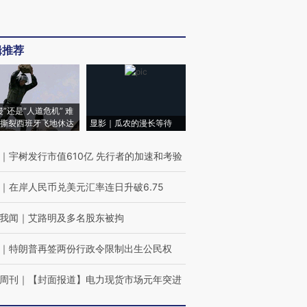
辑推荐
侵”还是“人道危机” 难
撕裂西班牙飞地休达
显影｜瓜农的漫长等待
｜
宇树发行市值610亿 先行者的加速和考验
｜
在岸人民币兑美元汇率连日升破6.75
我闻
｜
艾路明及多名股东被拘
｜
特朗普再签两份行政令限制出生公民权
周刊
｜
【封面报道】电力现货市场元年突进