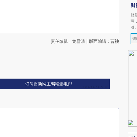
财
财
写
引
责任编辑：龙雪晴 | 版面编辑：曹祯
订阅财新网主编精选电邮