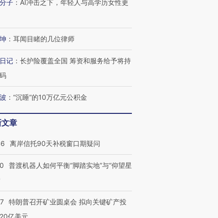
分子
：
AI冲击之下，年轻人与高学历女性更
坤
：
耳闻目睹的几位律师
日记
：
长护险覆盖全国 筹资和服务给予将持
码
波
：
“沉睡”的10万亿元公积金
新文章
46
离岸信托90天补税窗口期疑问
00
普渡机器人如何平衡“脚踏实地”与“仰望星
？
57
特朗普召开矿业圆桌会 拟向关键矿产投
20亿美元