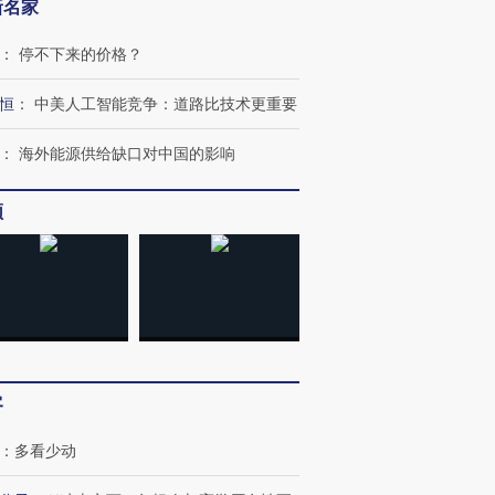
新名家
：
停不下来的价格？
恒
：
中美人工智能竞争：道路比技术更重要
：
海外能源供给缺口对中国的影响
频
”还是“人道危
湖北宜昌局部短时降雨
哈尔滨遭遇短时极端强降
撕裂西班牙
128毫米 紧急转移近
雨 3小时累计雨量超80毫
秘鲁纳斯
4000人
米
13人遇难
客
进第四届链博
【商旅对话】华住集团
技“链”接产
【特别呈现】寻找100种
CFO：不靠规模取胜，华
【特别呈
：
多看少动
有意思的生活方式·第三对
住三大增长引擎是什么？
有意思的