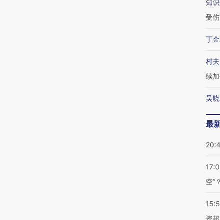
知识
受伤
丁金
村夫
续加
吴晓
最
20:
17:
空”
15:
资超