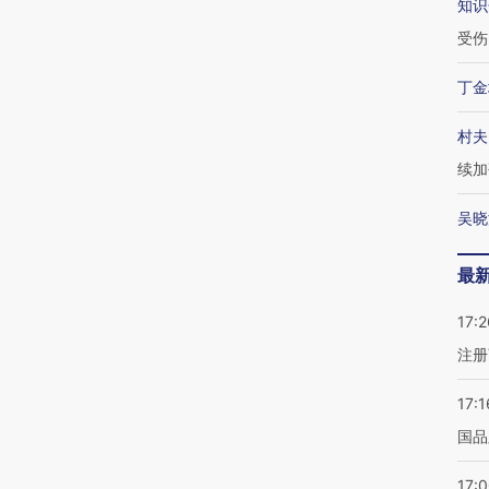
知识
受伤
丁金
村夫
续加
吴晓
最
17:2
注册
17:1
国品
17: