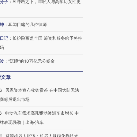
分子
：
AI冲击之下，年轻人与高学历女性更
坤
：
耳闻目睹的几位律师
日记
：
长护险覆盖全国 筹资和服务给予将持
码
波
：
“沉睡”的10万亿元公积金
新文章
6
贝恩资本宣布收购贡茶 在中国大陆无法
商标后退出市场
6
电动汽车需求高涨驱动澳洲车市增长 中
牌表现强劲｜出海·汽车
00
普渡机器人张涛：机器人规模化靠技术、