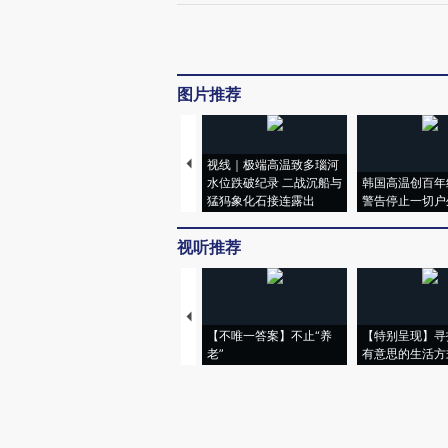
图片推荐
视线｜极端高温致多瑙河
水位跌破纪录 二战沉船与
韩国高温创百年
猛犸象化石接连露出
警告停止一切户
视听推荐
【不唯一答案】不止“养
【特别呈现】寻
老”
有意思的生活方