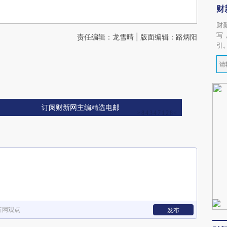
财
财
写
责任编辑：龙雪晴 | 版面编辑：路炳阳
引
订阅财新网主编精选电邮
新网观点
发布