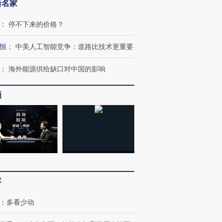
新名家
：
停不下来的价格？
恒
：
中美人工智能竞争：道路比技术更重要
：
海外能源供给缺口对中国的影响
OX的吸金
马航飞行员跨国走私7万
视线｜被称为“蟑螂”的印
让中产们甘
粒摇头丸 尿检体内含3种
度Z世代 用街头抗争将教
秘鲁纳斯
频
”？
毒品
育部长拱下台
13人遇难
进第四届链博
【商旅对话】华住集团
技“链”接产
【特别呈现】寻找100种
CFO：不靠规模取胜，华
【特别呈
有意思的生活方式·第三对
住三大增长引擎是什么？
有意思的
客
：
多看少动