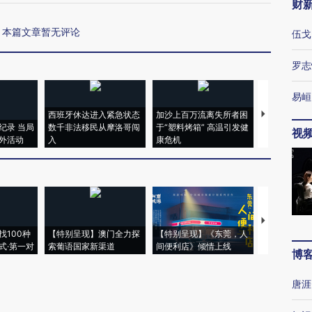
财
本篇文章暂无评论
伍戈
罗志
易峘
西班牙休达进入紧急状态
加沙上百万流离失所者困
视线｜HYR
纪录 当局
数千非法移民从摩洛哥闯
于“塑料烤箱” 高温引发健
术：是什么
视
外活动
入
康危机
心“花钱找虐
【推广】走
找100种
【特别呈现】澳门全力探
【特别呈现】《东莞，人
会，让数智科
式·第一对
索葡语国家新渠道
间便利店》倾情上线
业
博
唐涯