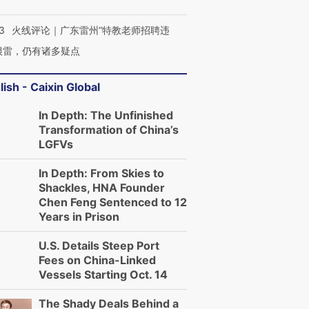
3
火线评论｜广东雷州“特教老师招聘违
很雷，仍有诸多疑点
lish - Caixin Global
In Depth: The Unfinished
Transformation of China’s
LGFVs
In Depth: From Skies to
Shackles, HNA Founder
Chen Feng Sentenced to 12
Years in Prison
U.S. Details Steep Port
Fees on China-Linked
Vessels Starting Oct. 14
The Shady Deals Behind a