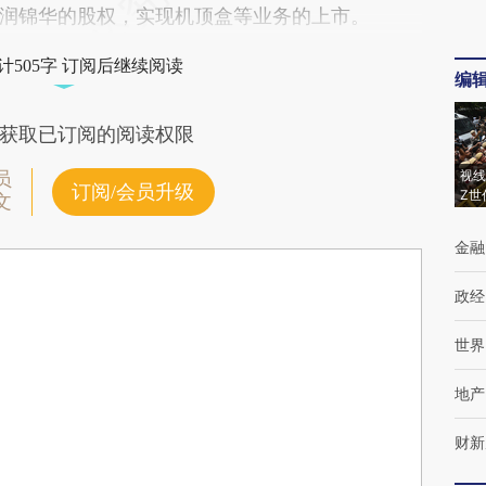
润锦华的股权，实现机顶盒等业务的上市。
计505字 订阅后继续阅读
编
获取已订阅的阅读权限
视线
员
订阅/会员升级
Z世
文
金融
政经
世界
地产
财新