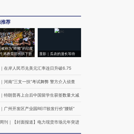
辑推荐
|被称为“蟑螂”的印度
代 将教育部长拱下台
显影｜瓜农的漫长等待
｜
在岸人民币兑美元汇率连日升破6.75
｜
河南“三支一扶”考试舞弊 警方介入侦查
｜
特朗普再上台后中国留学生获签数量大减
｜
广州开发区产业园REIT较发行价“腰斩”
周刊
｜
【封面报道】电力现货市场元年突进