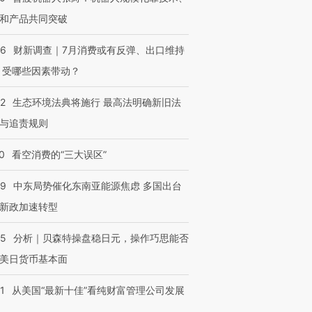
和产品共同突破
56
财新调查｜7月消费或有反弹、出口维持
 受哪些因素带动？
42
生态环境法典将施行 最高法明确新旧法
与追责规则
0
看空消费的“三大误区”
59
中东局势催化东南亚能源焦虑 多国出台
新政加速转型
05
分析｜贝森特操盘稳日元，操作巧思能否
美日货币基本面
1
从美国“最新十佳”看纯财富管理公司发展