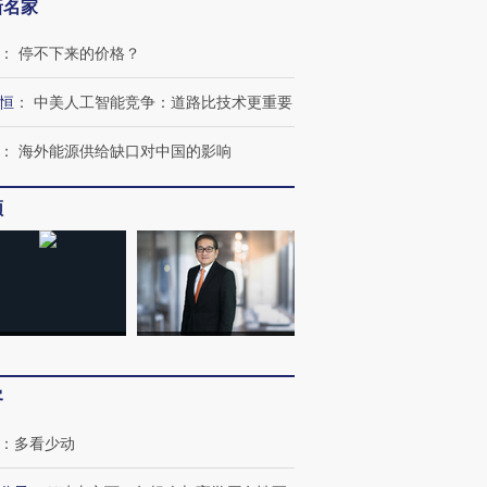
新名家
：
停不下来的价格？
恒
：
中美人工智能竞争：道路比技术更重要
：
海外能源供给缺口对中国的影响
频
OX的吸金
马航飞行员跨国走私7万
视线｜被称为“蟑螂”的印
让中产们甘
粒摇头丸 尿检体内含3种
度Z世代 用街头抗争将教
秘鲁纳斯
”？
毒品
育部长拱下台
13人遇难
进第四届链博
【商旅对话】华住集团
客
技“链”接产
【特别呈现】寻找100种
CFO：不靠规模取胜，华
【特别呈
有意思的生活方式·第三对
住三大增长引擎是什么？
有意思的
：
多看少动