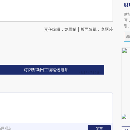
财
财
写
引
责任编辑：龙雪晴 | 版面编辑：李丽莎
订阅财新网主编精选电邮
新网观点
发布