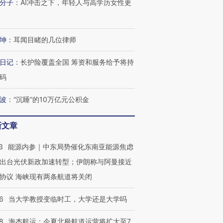
分子
：
AI冲击之下，年轻人与高学历女性更
坤
：
耳闻目睹的几位律师
日记
：
长护险覆盖全国 筹资和服务给予将持
码
波
：
“沉睡”的10万亿元公积金
新文章
3
能源内参｜中东局势催化东南亚能源焦虑
出台光伏新政加速转型；伊朗称与阿曼接近
协议 海峡现有两条航道将关闭
6
当大学教授变临时工，大学还是大学吗
8
海杰航运：今夏北极航道运营将扩大至7