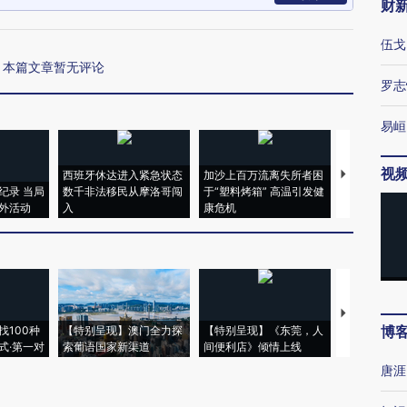
财
伍戈
本篇文章暂无评论
罗志
易峘
视
西班牙休达进入紧急状态
加沙上百万流离失所者困
视线｜HYR
纪录 当局
数千非法移民从摩洛哥闯
于“塑料烤箱” 高温引发健
术：是什么
外活动
入
康危机
心“花钱找虐
【推广】走
博
找100种
【特别呈现】澳门全力探
【特别呈现】《东莞，人
会，让数智科
式·第一对
索葡语国家新渠道
间便利店》倾情上线
业
唐涯