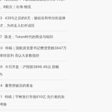
、8航次｜出海·物流
53
439%之后的6天：被硅谷和华尔街追捧
才，为何走入杠杆误区
07
陈龙：Token时代的商业与组织
50
特稿｜国航原党委书记樊澄受贿3847万
审待宣判 否认大多数指控
29
今日开盘：沪指报3896.49点 跌幅
0%
24
蓄势突破后的黄金
51
特稿｜宇树发行市值610亿 先行者的加
考验