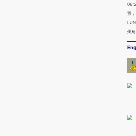
08:
置；
LU
州建
Eng