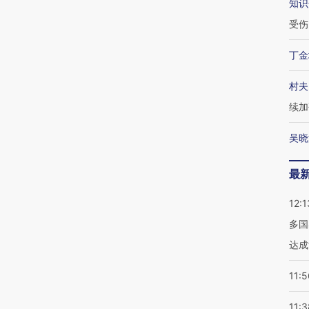
知识
受伤
丁金
村夫
续加
吴晓
最
12:1
多国
达成
11:5
11:3