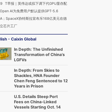
29
T早报｜英伟达或拟下调下代GPU显存配
Open AI为免费用户默认提供GPT-5.6
NA；SpaceX协特斯拉宣布斥168亿美元在德
立芯片工厂
lish - Caixin Global
In Depth: The Unfinished
Transformation of China’s
LGFVs
In Depth: From Skies to
Shackles, HNA Founder
Chen Feng Sentenced to 12
Years in Prison
U.S. Details Steep Port
Fees on China-Linked
Vessels Starting Oct. 14