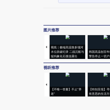
图片推荐
视线｜极端高温致多瑙河
水位跌破纪录 二战沉船与
韩国高温创百年
猛犸象化石接连露出
警告停止一切户
视听推荐
【不唯一答案】不止“养
【特别呈现】寻
老”
有意思的生活方