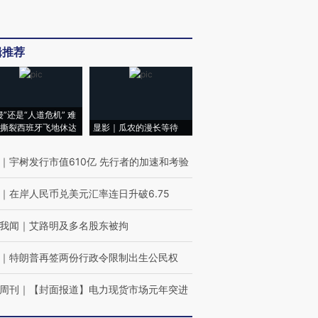
辑推荐
侵”还是“人道危机” 难
撕裂西班牙飞地休达
显影｜瓜农的漫长等待
｜
宇树发行市值610亿 先行者的加速和考验
｜
在岸人民币兑美元汇率连日升破6.75
我闻
｜
艾路明及多名股东被拘
｜
特朗普再签两份行政令限制出生公民权
周刊
｜
【封面报道】电力现货市场元年突进