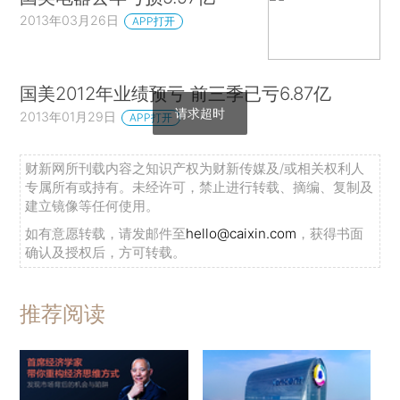
2013年03月26日
APP打开
国美2012年业绩预亏 前三季已亏6.87亿
请求超时
2013年01月29日
APP打开
财新网所刊载内容之知识产权为财新传媒及/或相关权利人
专属所有或持有。未经许可，禁止进行转载、摘编、复制及
建立镜像等任何使用。
如有意愿转载，请发邮件至
hello@caixin.com
，获得书面
确认及授权后，方可转载。
推荐阅读