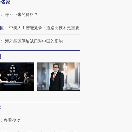
新名家
：
停不下来的价格？
恒
：
中美人工智能竞争：道路比技术更重要
跨国走私7万
视线｜被称为“蟑螂”的印
视线｜“入侵”还是“人道危
：
海外能源供给缺口对中国的影响
检体内含3种
度Z世代 用街头抗争将教
机”？难民潮撕裂西班牙
秘鲁纳斯
育部长拱下台
飞地休达
13人遇难
频
进第四届链博
【商旅对话】华住集团
技“链”接产
【特别呈现】寻找100种
CFO：不靠规模取胜，华
【特别呈
有意思的生活方式·第三对
住三大增长引擎是什么？
有意思的
客
：
多看少动