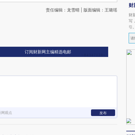
财
责任编辑：龙雪晴 | 版面编辑：王璐瑶
财
写
引
订阅财新网主编精选电邮
新网观点
发布