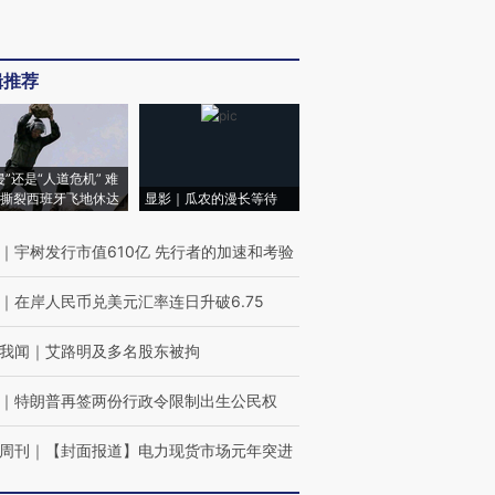
辑推荐
侵”还是“人道危机” 难
撕裂西班牙飞地休达
显影｜瓜农的漫长等待
｜
宇树发行市值610亿 先行者的加速和考验
｜
在岸人民币兑美元汇率连日升破6.75
我闻
｜
艾路明及多名股东被拘
｜
特朗普再签两份行政令限制出生公民权
周刊
｜
【封面报道】电力现货市场元年突进