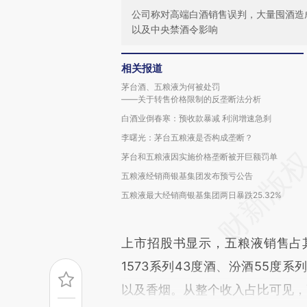
公司称对高端白酒销售误判，大量囤酒造
以及中央禁酒令影响
相关报道
茅台酒、五粮液为何被处罚
——关于转售价格限制的反垄断法分析
白酒业倒春寒：预收款暴减 利润增速急刹
李曙光：茅台五粮液是否构成垄断？
茅台和五粮液因实施价格垄断被开巨额罚单
五粮液经销商银基集团发布预亏公告
五粮液最大经销商银基集团两日暴跌25.32%
上市招股书显示，五粮液销售占
1573系列43度酒、汾酒55度
以及香烟。从整个收入占比可见，高