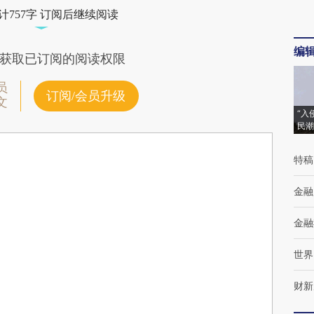
计757字 订阅后继续阅读
编
获取已订阅的阅读权限
员
订阅/会员升级
文
“入
民潮
特稿
金融
金融
世界
财新