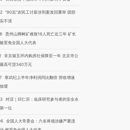
32
“90后”农民工讨薪涉刑案发回重审 因部
实不清
36
贵州山脚树矿难致16人死亡近三年 矿长
被罢免全国人大代表
2
非京籍五环内购房社保降至一年 北京市公
最高可贷340万元
7
寒武纪上半年净利润同比翻倍 营收增速
放缓
53
对话｜邱仁宗：临床研究参与者的安全永
第一位
06
全国人大常委会：六名将领涉嫌严重违
法 被罢免全国人大代表