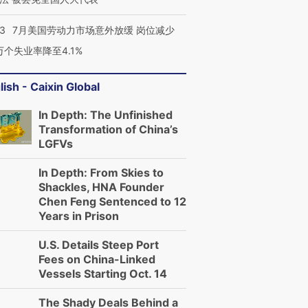
43
7月美国劳动力市场意外放缓 岗位减少
3万个失业率降至4.1%
lish - Caixin Global
In Depth: The Unfinished
Transformation of China’s
LGFVs
In Depth: From Skies to
Shackles, HNA Founder
Chen Feng Sentenced to 12
Years in Prison
U.S. Details Steep Port
Fees on China-Linked
Vessels Starting Oct. 14
The Shady Deals Behind a