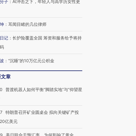
分子
：
AI冲击之下，年轻人与高学历女性更
坤
：
耳闻目睹的几位律师
日记
：
长护险覆盖全国 筹资和服务给予将持
码
波
：
“沉睡”的10万亿元公积金
新文章
00
普渡机器人如何平衡“脚踏实地”与“仰望星
？
57
特朗普召开矿业圆桌会 拟向关键矿产投
20亿美元
09
美日联合干预汇率，为何影响了黄金