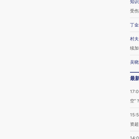
知识
受伤
丁金
村夫
续加
吴晓
最
17:
空”
15:
资超
14: