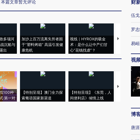
财
本篇文章暂无评论
伍戈
罗志
致多瑙河
加沙上百万流离失所者困
视线｜HYROX的吸金
马航飞行员
易峘
二战沉船与
于“塑料烤箱” 高温引发健
术：是什么让中产们甘
粒摇头丸 尿
露出
康危机
心“花钱找虐”？
毒品
视
【推广】走
找100种
【特别呈现】澳门全力探
【特别呈现】《东莞，人
会，让数智科
式·第一对
索葡语国家新渠道
间便利店》倾情上线
业
博
唐涯