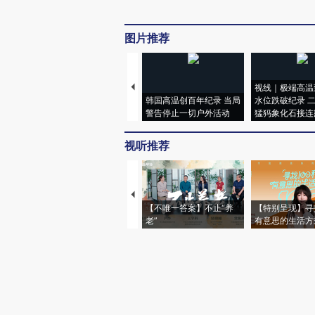
图片推荐
视线｜极端高温
韩国高温创百年纪录 当局
水位跌破纪录 
警告停止一切户外活动
猛犸象化石接连
视听推荐
【不唯一答案】不止“养
【特别呈现】寻
老”
有意思的生活方