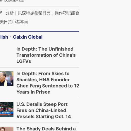
05
分析｜贝森特操盘稳日元，操作巧思能否
美日货币基本面
lish - Caixin Global
In Depth: The Unfinished
Transformation of China’s
LGFVs
In Depth: From Skies to
Shackles, HNA Founder
Chen Feng Sentenced to 12
Years in Prison
U.S. Details Steep Port
Fees on China-Linked
Vessels Starting Oct. 14
The Shady Deals Behind a