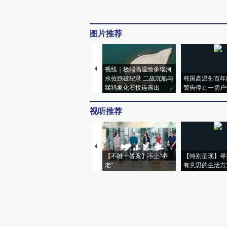
图片推荐
视线｜极端高温致多瑙河
水位跌破纪录 二战沉船与
韩国高温创百年
猛犸象化石接连露出
警告停止一切户
视听推荐
【不唯一答案】不止“养
【特别呈现】寻
老”
有意思的生活方