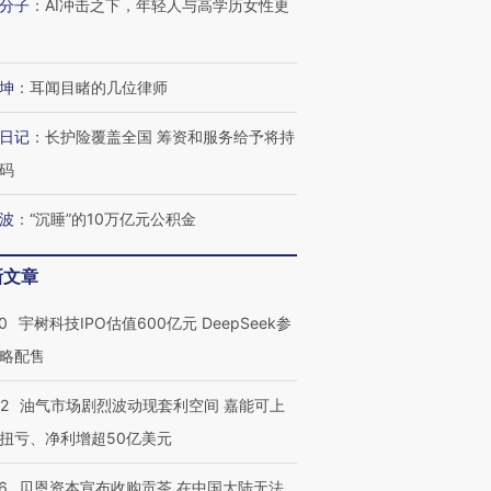
分子
：
AI冲击之下，年轻人与高学历女性更
坤
：
耳闻目睹的几位律师
日记
：
长护险覆盖全国 筹资和服务给予将持
码
波
：
“沉睡”的10万亿元公积金
新文章
0
宇树科技IPO估值600亿元 DeepSeek参
略配售
22
油气市场剧烈波动现套利空间 嘉能可上
扭亏、净利增超50亿美元
6
贝恩资本宣布收购贡茶 在中国大陆无法