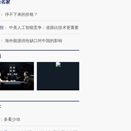
新名家
：
停不下来的价格？
恒
：
中美人工智能竞争：道路比技术更重要
OX的吸金
马航飞行员跨国走私7万
视线｜被称为“蟑螂”的印
：
海外能源供给缺口对中国的影响
让中产们甘
粒摇头丸 尿检体内含3种
度Z世代 用街头抗争将教
秘鲁纳斯
”？
毒品
育部长拱下台
13人遇难
频
进第四届链博
【商旅对话】华住集团
技“链”接产
【特别呈现】寻找100种
CFO：不靠规模取胜，华
【特别呈
有意思的生活方式·第三对
住三大增长引擎是什么？
有意思的
客
：
多看少动