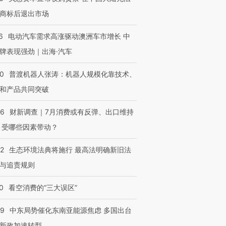
商标后退出市场
6
电动汽车需求高涨驱动澳洲车市增长 中
牌表现强劲｜出海·汽车
00
普渡机器人张涛：机器人规模化靠技术、
和产品共同突破
56
财新调查｜7月消费或有反弹、出口维持
 受哪些因素带动？
42
生态环境法典将施行 最高法明确新旧法
与追责规则
0
看空消费的“三大误区”
59
中东局势催化东南亚能源焦虑 多国出台
新政加速转型