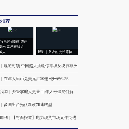
辑推荐
宜昌局部短时降雨
8毫米 紧急转移近
00人
显影｜瓜农的漫长等待
｜
规避封锁 中国超大油轮停靠埃及绕行非洲
｜
在岸人民币兑美元汇率连日升破6.75
我闻
｜
资管掌舵人更替 百年人寿僵局何解
｜
多国出台光伏新政加速转型
周刊
｜
【封面报道】电力现货市场元年突进