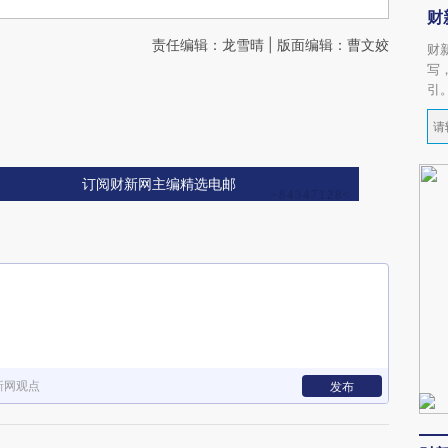
财
责任编辑：龙雪晴 | 版面编辑：曹文姣
财
写
引
订阅财新网主编精选电邮
新网观点
发布