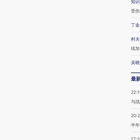
知识
受伤
丁金
村夫
续加
吴晓
最
22:1
与战
20:
半年
17:2