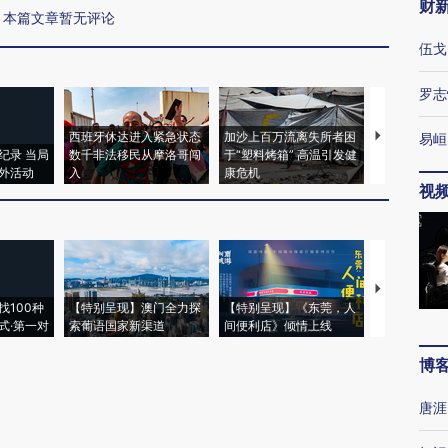
财
本篇文章暂无评论
伍戈
罗志
西班牙休达进入紧急状态
加沙上百万流离失所者困
视线｜HYR
易峘
纪录 当局
数千非法移民从摩洛哥闯
于“塑料烤箱” 高温引发健
术：是什么
外活动
入
康危机
心“花钱找虐
视
【推广】走
找100种
【特别呈现】澳门全力探
【特别呈现】《东莞，人
会，让数智科
式·第一对
索葡语国家新渠道
间便利店》倾情上线
业
博
唐涯