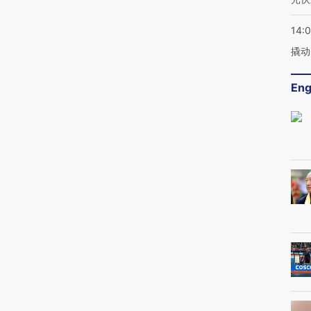
14:
撬动
Eng