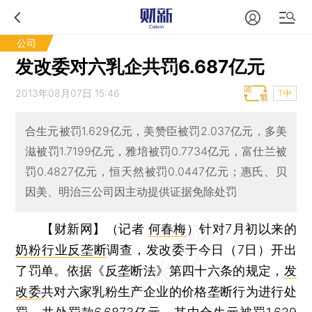
公司
发改委对六乳企共罚6.687亿元
2013年08月07日 15:46
T中
合生元被罚1.629亿元，美赞臣被罚2.037亿元，多美
滋被罚1.7199亿元，雅培被罚0.7734亿元，富仕兰被
罚0.4827亿元，恒天然被罚0.0447亿元；惠氏、贝
因美、明治三公司因主动提供证据免除处罚
【财新网】（记者
何春梅
）
针对7月初以来的
奶粉行业反垄断
调查，发改委于今日（7日）开出
了罚单。依据《反垄断法》第四十六条的规定，
发
改委
共对六家乳粉生产企业的价格垄断行为进行处