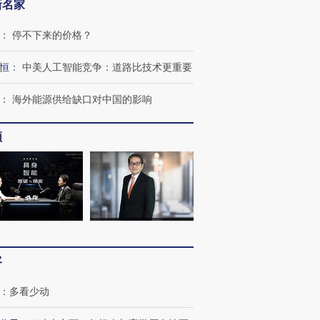
新名家
：
停不下来的价格？
恒
：
中美人工智能竞争：道路比技术更重要
：
海外能源供给缺口对中国的影响
频
客
：
多看少动