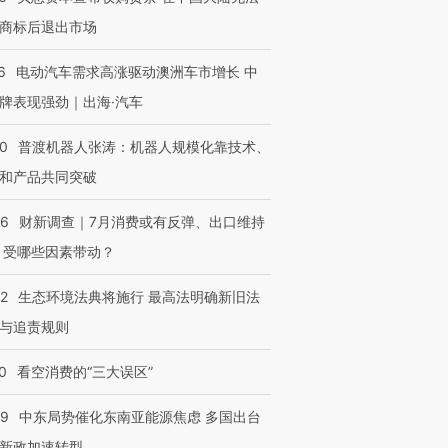
商标后退出市场
6
电动汽车需求高涨驱动澳洲车市增长 中
牌表现强劲｜出海·汽车
00
普渡机器人张涛：机器人规模化靠技术、
和产品共同突破
56
财新调查｜7月消费或有反弹、出口维持
 受哪些因素带动？
42
生态环境法典将施行 最高法明确新旧法
与追责规则
0
看空消费的“三大误区”
59
中东局势催化东南亚能源焦虑 多国出台
新政加速转型