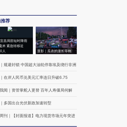
辑推荐
宜昌局部短时降雨
8毫米 紧急转移近
00人
显影｜瓜农的漫长等待
｜
规避封锁 中国超大油轮停靠埃及绕行非洲
｜
在岸人民币兑美元汇率连日升破6.75
我闻
｜
资管掌舵人更替 百年人寿僵局何解
｜
多国出台光伏新政加速转型
周刊
｜
【封面报道】电力现货市场元年突进