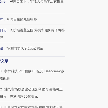
分子
：
AI冲击之下，年轻人与高学历女性更
坤
：
耳闻目睹的几位律师
OX的吸金
马航飞行员跨国走私7万
视线｜被称为“蟑螂”的印
日记
：
长护险覆盖全国 筹资和服务给予将持
让中产们甘
粒摇头丸 尿检体内含3种
度Z世代 用街头抗争将教
秘鲁纳斯
”？
毒品
育部长拱下台
13人遇难
码
波
：
“沉睡”的10万亿元公积金
新文章
进第四届链博
【商旅对话】华住集团
技“链”接产
【特别呈现】寻找100种
CFO：不靠规模取胜，华
【特别呈
0
宇树科技IPO估值600亿元 DeepSeek参
有意思的生活方式·第三对
住三大增长引擎是什么？
有意思的
略配售
22
油气市场剧烈波动现套利空间 嘉能可上
扭亏、净利增超50亿美元
6
贝恩资本宣布收购贡茶 在中国大陆无法