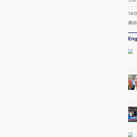
14:
撬动
Eng