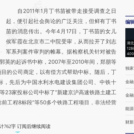
自2011年1月丁书苗被带走接受调查之日
起，便引起社会舆论的广泛关注，但鲜有丁书
编
苗的消息传出。今年4月17日，丁书苗的女儿
侯军霞在北京市二中院受审，从而拉开了刘志
湖北
12
军系列案件审判的帷幕。据检察机关针对被告
40
英的起诉书中称，2007年至2010年间，郑朋等
独家
项目的公司商定，以有偿方式帮助中标。随后，丁
标，先后为中国水利水电建设集团公司、中铁十
金融
等23家投标公司中标了“新建京沪高速铁路土建工
金融
站前工程8标段”等50多个铁路工程项目，非法经营
能源
财新
计762字 订阅后继续阅读