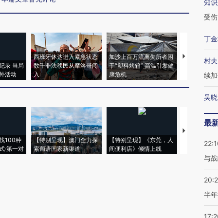
知识
受伤
丁金
西班牙休达进入紧急状态
加沙上百万流离失所者困
视线｜HYR
村夫
纪录 当局
数千非法移民从摩洛哥闯
于“塑料烤箱” 高温引发健
术：是什么
外活动
入
康危机
心“花钱找虐
续加
吴晓
最
【推广】走
找100种
【特别呈现】澳门全力探
【特别呈现】《东莞，人
会，让数智科
22:1
式·第一对
索葡语国家新渠道
间便利店》倾情上线
业
与战
20:
半年
17:2