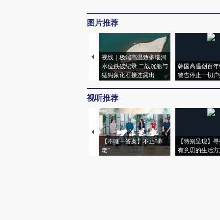
图片推荐
视线｜极端高温致多瑙河
水位跌破纪录 二战沉船与
韩国高温创百年
猛犸象化石接连露出
警告停止一切户
视听推荐
【不唯一答案】不止“养
【特别呈现】寻
老”
有意思的生活方