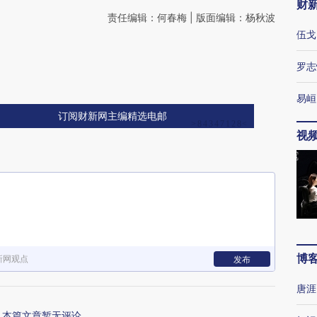
财
责任编辑：何春梅 | 版面编辑：杨秋波
伍戈
罗志
易峘
订阅财新网主编精选电邮
视
博
新网观点
发布
唐涯
本篇文章暂无评论