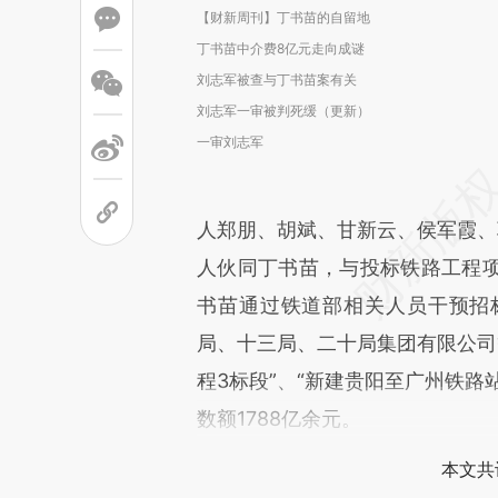
【财新周刊】丁书苗的自留地
丁书苗中介费8亿元走向成谜
刘志军被查与丁书苗案有关
刘志军一审被判死缓（更新）
一审刘志军
人郑朋、胡斌、甘新云、侯军霞、郭
人伙同丁书苗，与投标铁路工程
书苗通过铁道部相关人员干预招
局、十三局、二十局集团有限公司
程3标段”、“新建贵阳至广州铁路
数额1788亿余元。
本文共