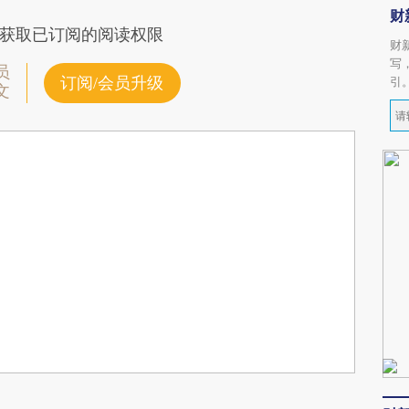
财
获取已订阅的阅读权限
财
写
员
订阅/会员升级
引
文