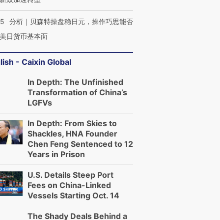
05
分析｜贝森特操盘稳日元，操作巧思能否
美日货币基本面
lish - Caixin Global
In Depth: The Unfinished
Transformation of China’s
LGFVs
In Depth: From Skies to
Shackles, HNA Founder
Chen Feng Sentenced to 12
Years in Prison
U.S. Details Steep Port
Fees on China-Linked
Vessels Starting Oct. 14
The Shady Deals Behind a