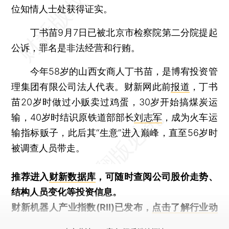
位知情人士处获得证实。
丁书苗9月7日已被北京市检察院第二分院提起
公诉，罪名是非法经营和行贿。
今年58岁的山西女商人丁书苗，是博宥投资管
理集团有限公司法人代表。财新网此前
报道
，丁书
苗20岁时做过小贩卖过鸡蛋，30岁开始搞煤炭运
输，40岁时结识原铁道部部长
刘志军
，成为火车运
输指标贩子，此后其“生意”进入巅峰，直至56岁时
被调查人员带走。
推荐进入
财新数据库
，可随时查阅公司股价走势、
结构人员变化等投资信息。
财新机器人产业指数(RII)已发布，
点击了解行业动
态