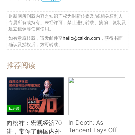
财新网所刊载内容之知识产权为财新传媒及/或相关权利人
专属所有或持有。未经许可，禁止进行转载、摘编、复制及
建立镜像等任何使用。
如有意愿转载，请发邮件至
hello@caixin.com
，获得书面
确认及授权后，方可转载。
推荐阅读
私房课
In Depth: As
向松祚：宏观经济70
Tencent Lays Off
讲，带你了解国内外