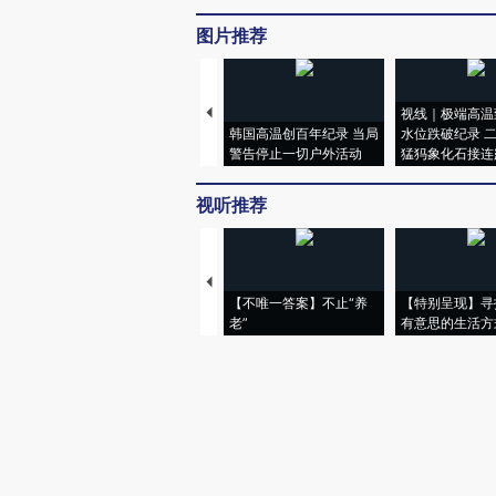
图片推荐
视线｜极端高温
韩国高温创百年纪录 当局
水位跌破纪录 
警告停止一切户外活动
猛犸象化石接连
视听推荐
【不唯一答案】不止“养
【特别呈现】寻
老”
有意思的生活方