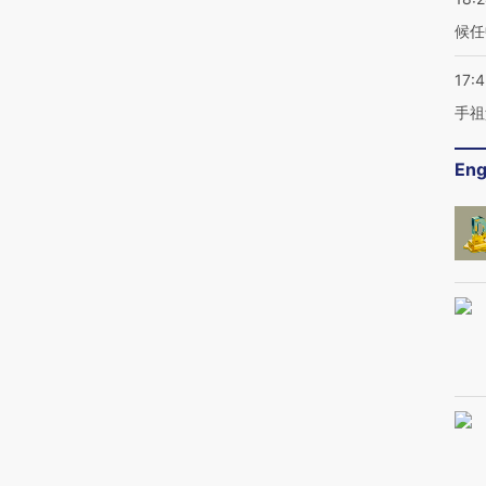
候任
17:
手祖
Eng