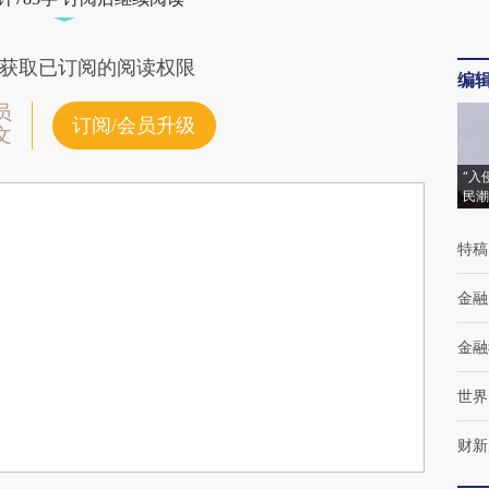
获取已订阅的阅读权限
编
员
订阅/会员升级
文
“入
民潮
特稿
金融
金融
世界
财新