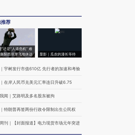
辑推荐
侵”还是“人道危机” 难
撕裂西班牙飞地休达
显影｜瓜农的漫长等待
｜
宇树发行市值610亿 先行者的加速和考验
｜
在岸人民币兑美元汇率连日升破6.75
我闻
｜
艾路明及多名股东被拘
｜
特朗普再签两份行政令限制出生公民权
周刊
｜
【封面报道】电力现货市场元年突进