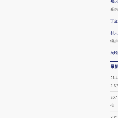
知识
受伤
丁金
村夫
续加
吴晓
最
21:
2.
20:
倍
20:1