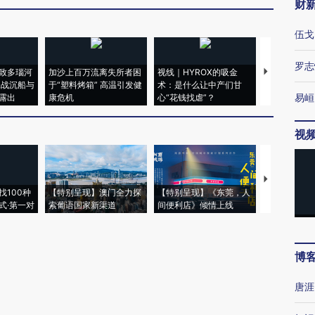
财
伍戈
罗志
致多瑙河
加沙上百万流离失所者困
视线｜HYROX的吸金
马航飞行员
二战沉船与
于“塑料烤箱” 高温引发健
术：是什么让中产们甘
粒摇头丸 尿
易峘
露出
康危机
心“花钱找虐”？
毒品
视
【推广】走
找100种
【特别呈现】澳门全力探
【特别呈现】《东莞，人
会，让数智科
式·第一对
索葡语国家新渠道
间便利店》倾情上线
业
博
唐涯