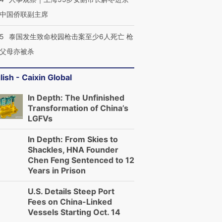
中国侨联副主席
45
泰国发生致命校园枪击案至少6人死亡 枪
父母亦被杀
lish - Caixin Global
In Depth: The Unfinished
Transformation of China’s
LGFVs
In Depth: From Skies to
Shackles, HNA Founder
Chen Feng Sentenced to 12
Years in Prison
U.S. Details Steep Port
Fees on China-Linked
Vessels Starting Oct. 14