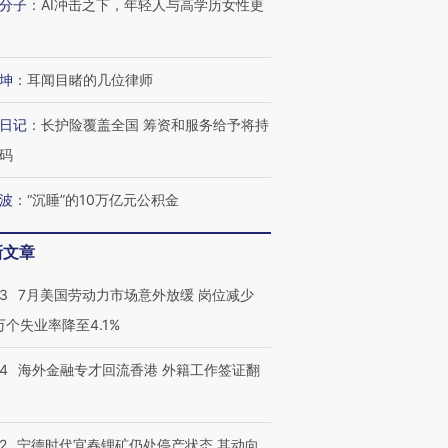
分子
：
AI冲击之下，年轻人与高学历女性更
坤
：
耳闻目睹的几位律师
日记
：
长护险覆盖全国 筹资和服务给予将持
码
波
：
“沉睡”的10万亿元公积金
新文章
43
7月美国劳动力市场意外放缓 岗位减少
3万个失业率降至4.1%
14
海外金融专才回流香港 外籍工作签证翻
2
宁德时代宜春锂矿仍处停产状态 其动向