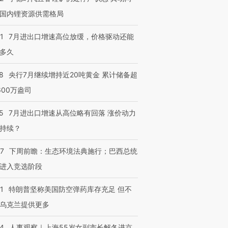
国内锂资源供需格局
1
7月进出口增速高位放缓，价格驱动还能
多久
8
央行7月继续增持近20吨黄金 累计储备超
600万盎司
5
7月进出口增速从高位略有回落 涨价动力
持续？
07
下周前瞻：生态环境法典施行；巴西总统
进入竞选阶段
1
特朗普坚称美国防空弹药库存充足 但不
乌克兰提供更多
24
人事观察｜上海55岁女副市长解冬进京