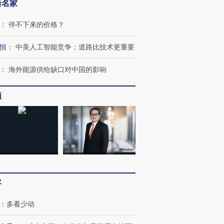
新名家
：
停不下来的价格？
恒
：
中美人工智能竞争：道路比技术更重要
跨国走私7万
视线｜被称为“蟑螂”的印
视线｜“入侵”还是“人道危
检体内含3种
度Z世代 用街头抗争将教
机”？难民潮撕裂西班牙
秘鲁纳斯
：
海外能源供给缺口对中国的影响
育部长拱下台
飞地休达
13人遇难
频
进第四届链博
【商旅对话】华住集团
技“链”接产
【特别呈现】寻找100种
CFO：不靠规模取胜，华
【特别呈
有意思的生活方式·第三对
住三大增长引擎是什么？
有意思的
客
：
多看少动