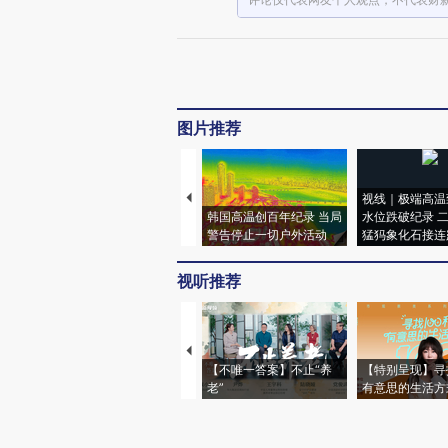
图片推荐
视线｜极端高温
韩国高温创百年纪录 当局
水位跌破纪录 
警告停止一切户外活动
猛犸象化石接连
视听推荐
【不唯一答案】不止“养
【特别呈现】寻
老”
有意思的生活方