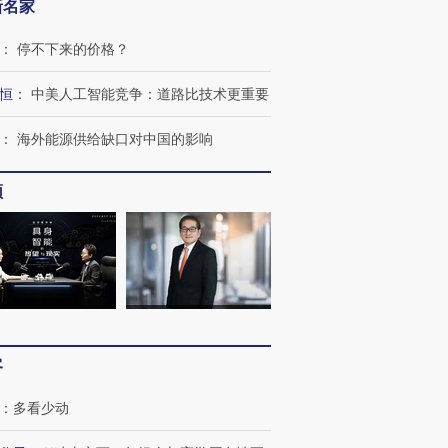
新名家
：
停不下来的价格？
恒
：
中美人工智能竞争：道路比技术更重要
：
海外能源供给缺口对中国的影响
频
跨国走私7万
视线｜被称为“蟑螂”的印
视线｜“入侵”还是“人道危
检体内含3种
度Z世代 用街头抗争将教
机”？难民潮撕裂西班牙
秘鲁纳斯
育部长拱下台
飞地休达
13人遇难
进第四届链博
【商旅对话】华住集团
客
技“链”接产
【特别呈现】寻找100种
CFO：不靠规模取胜，华
【特别呈
有意思的生活方式·第三对
住三大增长引擎是什么？
有意思的
：
多看少动