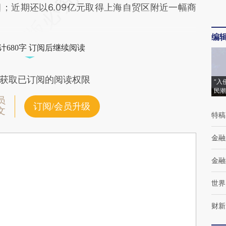
；近期还以6.09亿元取得上海自贸区附近一幅商
编
计680字 订阅后继续阅读
获取已订阅的阅读权限
“入
民潮
员
订阅/会员升级
文
特稿
金融
金融
世界
财新