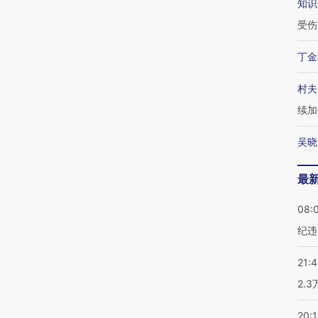
知识
受伤
丁金
村夫
续加
吴晓
最
08:
纪违
21:
2.
20: