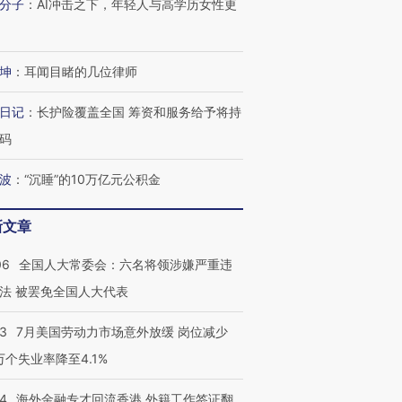
分子
：
AI冲击之下，年轻人与高学历女性更
坤
：
耳闻目睹的几位律师
日记
：
长护险覆盖全国 筹资和服务给予将持
码
波
：
“沉睡”的10万亿元公积金
新文章
06
全国人大常委会：六名将领涉嫌严重违
法 被罢免全国人大代表
43
7月美国劳动力市场意外放缓 岗位减少
3万个失业率降至4.1%
14
海外金融专才回流香港 外籍工作签证翻