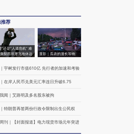
辑推荐
侵”还是“人道危机” 难
撕裂西班牙飞地休达
显影｜瓜农的漫长等待
｜
宇树发行市值610亿 先行者的加速和考验
｜
在岸人民币兑美元汇率连日升破6.75
我闻
｜
艾路明及多名股东被拘
｜
特朗普再签两份行政令限制出生公民权
周刊
｜
【封面报道】电力现货市场元年突进