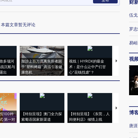
发布
财
伍戈
本篇文章暂无评论
罗志
易峘
视
致多瑙河
加沙上百万流离失所者困
视线｜HYROX的吸金
马航飞行员
二战沉船与
于“塑料烤箱” 高温引发健
术：是什么让中产们甘
粒摇头丸 尿
露出
康危机
心“花钱找虐”？
毒品
【推广】走
博
找100种
【特别呈现】澳门全力探
【特别呈现】《东莞，人
会，让数智科
式·第一对
索葡语国家新渠道
间便利店》倾情上线
业
唐涯