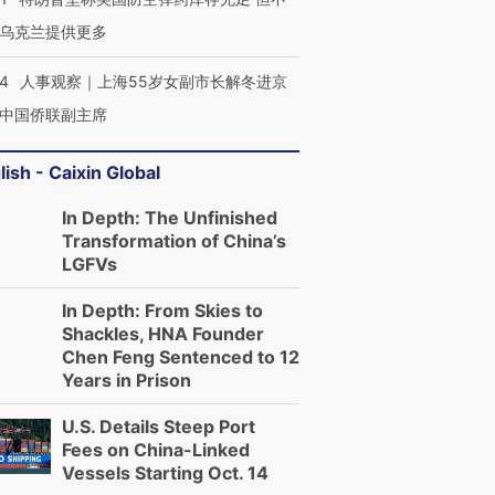
乌克兰提供更多
24
人事观察｜上海55岁女副市长解冬进京
中国侨联副主席
lish - Caixin Global
In Depth: The Unfinished
Transformation of China’s
LGFVs
In Depth: From Skies to
Shackles, HNA Founder
Chen Feng Sentenced to 12
Years in Prison
U.S. Details Steep Port
Fees on China-Linked
Vessels Starting Oct. 14