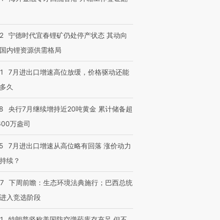
2
宁德时代宜春锂矿仍处停产状态 其动向
国内锂资源供需格局
1
7月进出口增速高位放缓，价格驱动还能
多久
8
央行7月继续增持近20吨黄金 累计储备超
600万盎司
5
7月进出口增速从高位略有回落 涨价动力
持续？
07
下周前瞻：生态环境法典施行；巴西总统
进入竞选阶段
1
特朗普坚称美国防空弹药库存充足 但不