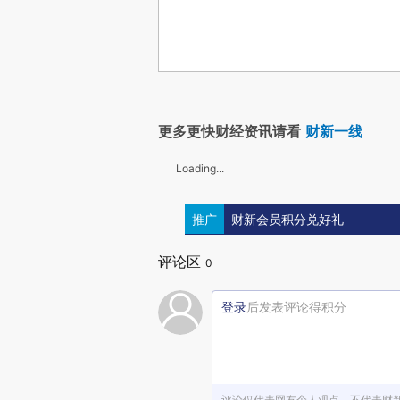
更多更快财经资讯请看
财新一线
Loading...
推广
财新会员积分兑好礼
评论区
0
登录
后发表评论得积分
评论仅代表网友个人观点，不代表财