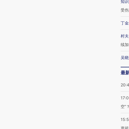
知识
受伤
丁金
村夫
续加
吴晓
最
20:
17:
空”
15:
资超