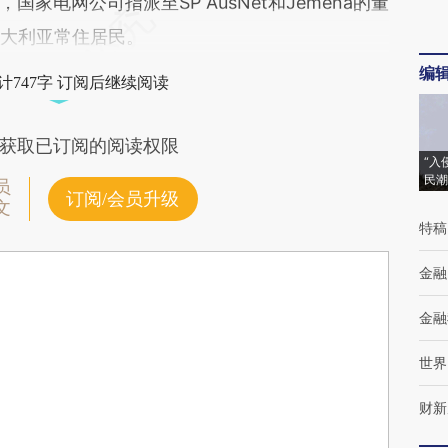
电网公司指派至SP AusNet和Jemena的董
澳大利亚常住居民。
编
计747字 订阅后继续阅读
获取已订阅的阅读权限
“入
民潮
员
订阅/会员升级
文
特稿
金融
金融
世界
财新