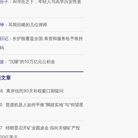
分子
：
AI冲击之下，年轻人与高学历女性更
坤
：
耳闻目睹的几位律师
日记
：
长护险覆盖全国 筹资和服务给予将持
码
波
：
“沉睡”的10万亿元公积金
新文章
46
离岸信托90天补税窗口期疑问
00
普渡机器人如何平衡“脚踏实地”与“仰望星
？
57
特朗普召开矿业圆桌会 拟向关键矿产投
20亿美元