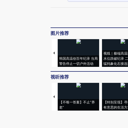
图片推荐
视线｜极端高温
韩国高温创百年纪录 当局
水位跌破纪录 
警告停止一切户外活动
猛犸象化石接连
视听推荐
【不唯一答案】不止“养
【特别呈现】寻
老”
有意思的生活方