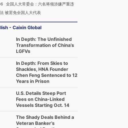
06
全国人大常委会：六名将领涉嫌严重违
法 被罢免全国人大代表
lish - Caixin Global
In Depth: The Unfinished
Transformation of China’s
LGFVs
In Depth: From Skies to
Shackles, HNA Founder
Chen Feng Sentenced to 12
Years in Prison
U.S. Details Steep Port
Fees on China-Linked
Vessels Starting Oct. 14
The Shady Deals Behind a
Veteran Banker’s