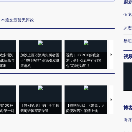
财
伍戈
本篇文章暂无评论
罗志
易峘
致多瑙河
加沙上百万流离失所者困
视线｜HYROX的吸金
马航飞行员
视
二战沉船与
于“塑料烤箱” 高温引发健
术：是什么让中产们甘
粒摇头丸 尿
露出
康危机
心“花钱找虐”？
毒品
【推广】走
找100种
【特别呈现】澳门全力探
【特别呈现】《东莞，人
会，让数智科
博
式·第一对
索葡语国家新渠道
间便利店》倾情上线
业
唐涯