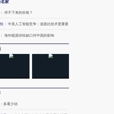
新名家
：
停不下来的价格？
恒
：
中美人工智能竞争：道路比技术更重要
：
海外能源供给缺口对中国的影响
跨国走私7万
视线｜被称为“蟑螂”的印
视线｜“入侵”还是“人道危
频
检体内含3种
度Z世代 用街头抗争将教
机”？难民潮撕裂西班牙
秘鲁纳斯
育部长拱下台
飞地休达
13人遇难
进第四届链博
【商旅对话】华住集团
技“链”接产
【特别呈现】寻找100种
CFO：不靠规模取胜，华
【特别呈
客
有意思的生活方式·第三对
住三大增长引擎是什么？
有意思的
：
多看少动