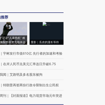
辑推荐
侵”还是“人道危机” 难
撕裂西班牙飞地休达
显影｜瓜农的漫长等待
｜
宇树发行市值610亿 先行者的加速和考验
｜
在岸人民币兑美元汇率连日升破6.75
我闻
｜
艾路明及多名股东被拘
｜
特朗普再签两份行政令限制出生公民权
周刊
｜
【封面报道】电力现货市场元年突进