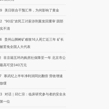
09
美日联合干预汇率，为何影响了黄金
32
“90后”农民工讨薪涉刑案发回重审 因部
实不清
36
贵州山脚树矿难致16人死亡近三年 矿长
被罢免全国人大代表
2
非京籍五环内购房社保降至一年 北京市公
最高可贷340万元
7
寒武纪上半年净利润同比翻倍 营收增速
放缓
53
对话｜邱仁宗：临床研究参与者的安全永
第一位