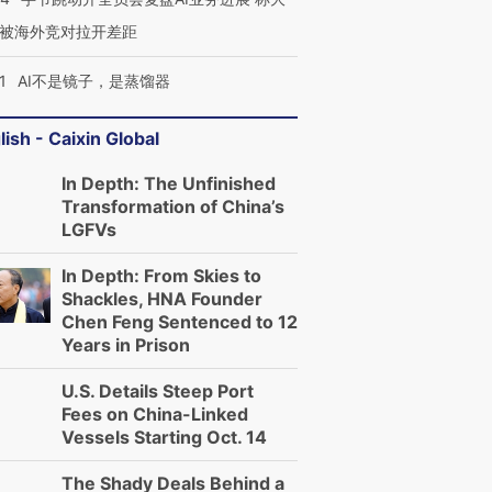
被海外竞对拉开差距
1
AI不是镜子，是蒸馏器
lish - Caixin Global
In Depth: The Unfinished
Transformation of China’s
LGFVs
In Depth: From Skies to
Shackles, HNA Founder
Chen Feng Sentenced to 12
Years in Prison
U.S. Details Steep Port
Fees on China-Linked
Vessels Starting Oct. 14
The Shady Deals Behind a