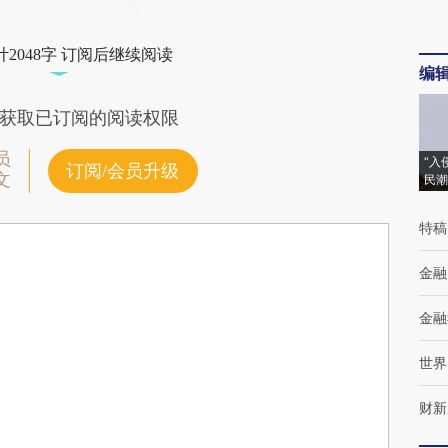
2048字 订阅后继续阅读
编
获取已订阅的阅读权限
员
“入
订阅/会员升级
文
民潮
特稿
金融
金融
世界
财新