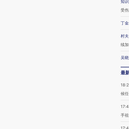
知识
受伤
丁金
村夫
续加
吴晓
最
18:
候任
17:
手祖
17: