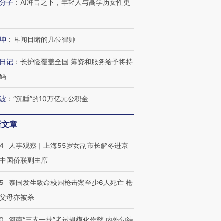
分子
：
AI冲击之下，年轻人与高学历女性更
坤
：
耳闻目睹的几位律师
日记
：
长护险覆盖全国 筹资和服务给予将持
码
波
：
“沉睡”的10万亿元公积金
新文章
24
人事观察｜上海55岁女副市长解冬进京
中国侨联副主席
45
泰国发生致命校园枪击案至少6人死亡 枪
父母亦被杀
40
河南“三支一扶”考试规模化作弊 内外勾结