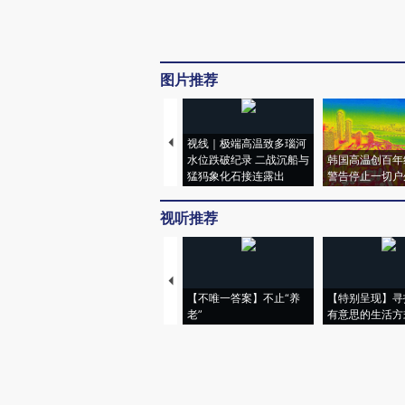
图片推荐
视线｜极端高温致多瑙河
水位跌破纪录 二战沉船与
韩国高温创百年
猛犸象化石接连露出
警告停止一切户
视听推荐
【不唯一答案】不止“养
【特别呈现】寻
老”
有意思的生活方