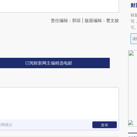
财
财
责任编辑：郭琼 | 版面编辑：曹文姣
写
引
订阅财新网主编精选电邮
新网观点
发布