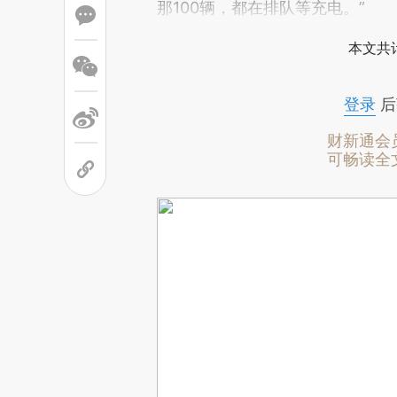
那100辆，都在排队等充电。”
本文共计
登录
后
财新通会
可畅读全