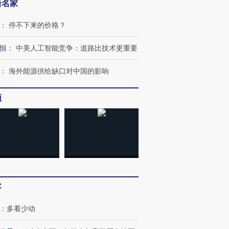
新名家
：
停不下来的价格？
恒
：
中美人工智能竞争：道路比技术更重要
：
海外能源供给缺口对中国的影响
跨国走私7万
视线｜被称为“蟑螂”的印
视线｜“入侵”还是“人道危
检体内含3种
度Z世代 用街头抗争将教
机”？难民潮撕裂西班牙
秘鲁纳斯
频
育部长拱下台
飞地休达
13人遇难
进第四届链博
【商旅对话】华住集团
技“链”接产
【特别呈现】寻找100种
CFO：不靠规模取胜，华
【特别呈
有意思的生活方式·第三对
住三大增长引擎是什么？
有意思的
客
：
多看少动