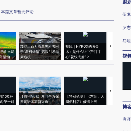
财
本篇文章暂无评论
伍戈
罗志
易峘
加沙上百万流离失所者困
视线｜HYROX的吸金
马航飞行员
纪录 当局
于“塑料烤箱” 高温引发健
术：是什么让中产们甘
粒摇头丸 尿
视
外活动
康危机
心“花钱找虐”？
毒品
【推广】走
找100种
【特别呈现】澳门全力探
【特别呈现】《东莞，人
会，让数智科
式·第一对
索葡语国家新渠道
间便利店》倾情上线
业
博
唐涯