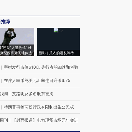
辑推荐
侵”还是“人道危机” 难
撕裂西班牙飞地休达
显影｜瓜农的漫长等待
｜
宇树发行市值610亿 先行者的加速和考验
｜
在岸人民币兑美元汇率连日升破6.75
我闻
｜
艾路明及多名股东被拘
｜
特朗普再签两份行政令限制出生公民权
周刊
｜
【封面报道】电力现货市场元年突进