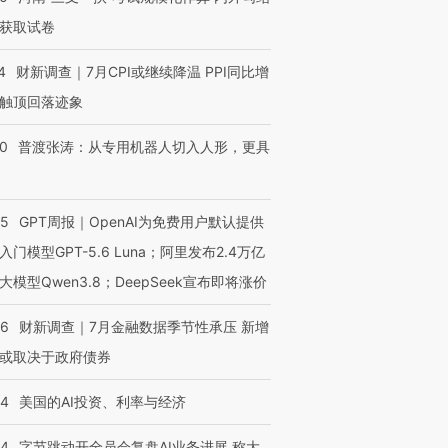
获取试卷
4
财新调查｜7月CPI或继续降温 PPI同比增
触顶回落迹象
00
普渡张涛：从专用机器人切入人形，更具
55
GPT周报｜OpenAI为免费用户默认提供
入门模型GPT-5.6 Luna；阿里发布2.4万亿
大模型Qwen3.8；DeepSeek宣布即将涨价
46
财新调查｜7月金融数据季节性承压 新增
或取决于政府债券
44
美国的AI投资、利率与经济
44
字节跳动开全员会复盘AI业务进展 称大