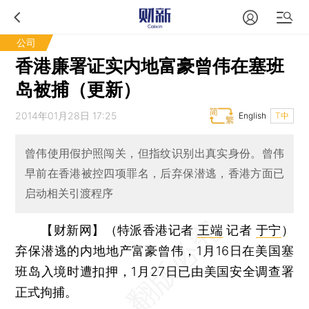
公司
香港廉署证实内地富豪曾伟在塞班
岛被捕（更新）
2014年01月28日 17:25
English
T中
曾伟使用假护照闯关，但指纹识别出真实身份。曾伟
早前在香港被控四项罪名，后弃保潜逃，香港方面已
启动相关引渡程序
【财新网】（特派香港记者
王端
记者
于宁
）
弃保潜逃的内地地产富豪曾伟，1月16日在美国塞
班岛入境时遭扣押，1月27日已由美国安全调查署
正式拘捕。