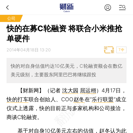
公司
快的在募C轮融资 将联合小米推抢
单硬件
2014年04月18日 13:20
T中
快的对自身估值约达10亿美元，C轮融资额会在数亿
美元级别，主要股东阿里巴巴将继续跟投
【财新网】（记者
沈大园
屈运栩
）
4月17日，
快的打车
联合创始人、COO
赵冬
在“
乐行联盟
”成立
仪式上透露，快的目前正与多家机构和公司接洽，
商谈C轮融资。
基于对自身10亿美元左右的估值，赵冬认为此