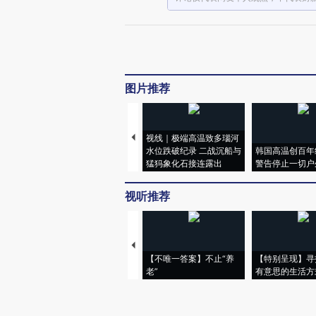
图片推荐
视线｜极端高温致多瑙河
水位跌破纪录 二战沉船与
韩国高温创百年
猛犸象化石接连露出
警告停止一切户
视听推荐
【不唯一答案】不止“养
【特别呈现】寻
老”
有意思的生活方