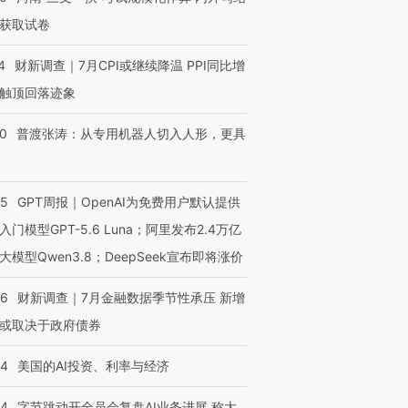
获取试卷
4
财新调查｜7月CPI或继续降温 PPI同比增
触顶回落迹象
00
普渡张涛：从专用机器人切入人形，更具
55
GPT周报｜OpenAI为免费用户默认提供
入门模型GPT-5.6 Luna；阿里发布2.4万亿
大模型Qwen3.8；DeepSeek宣布即将涨价
46
财新调查｜7月金融数据季节性承压 新增
或取决于政府债券
44
美国的AI投资、利率与经济
44
字节跳动开全员会复盘AI业务进展 称大