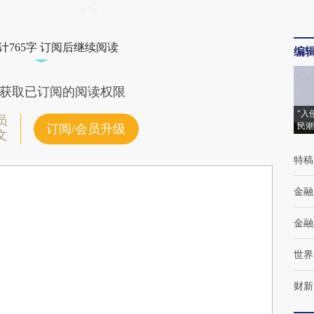
计765字 订阅后继续阅读
编
获取已订阅的阅读权限
“入
员
民潮
订阅/会员升级
文
特稿
金融
金融
世界
财新