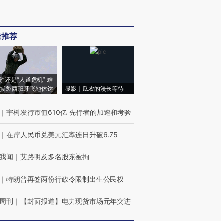
辑推荐
侵”还是“人道危机” 难
撕裂西班牙飞地休达
显影｜瓜农的漫长等待
｜
宇树发行市值610亿 先行者的加速和考验
｜
在岸人民币兑美元汇率连日升破6.75
我闻
｜
艾路明及多名股东被拘
｜
特朗普再签两份行政令限制出生公民权
周刊
｜
【封面报道】电力现货市场元年突进