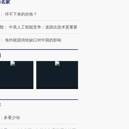
新名家
：
停不下来的价格？
恒
：
中美人工智能竞争：道路比技术更重要
：
海外能源供给缺口对中国的影响
频
跨国走私7万
视线｜被称为“蟑螂”的印
视线｜“入侵”还是“人道危
检体内含3种
度Z世代 用街头抗争将教
机”？难民潮撕裂西班牙
秘鲁纳斯
育部长拱下台
飞地休达
13人遇难
进第四届链博
【商旅对话】华住集团
客
技“链”接产
【特别呈现】寻找100种
CFO：不靠规模取胜，华
【特别呈
有意思的生活方式·第三对
住三大增长引擎是什么？
有意思的
：
多看少动