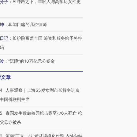
分子
：
AI冲击之下，年轻人与高学历女性更
坤
：
耳闻目睹的几位律师
日记
：
长护险覆盖全国 筹资和服务给予将持
码
波
：
“沉睡”的10万亿元公积金
新文章
24
人事观察｜上海55岁女副市长解冬进京
中国侨联副主席
45
泰国发生致命校园枪击案至少6人死亡 枪
父母亦被杀
40
河南“三支一扶”考试规模化作弊 内外勾结