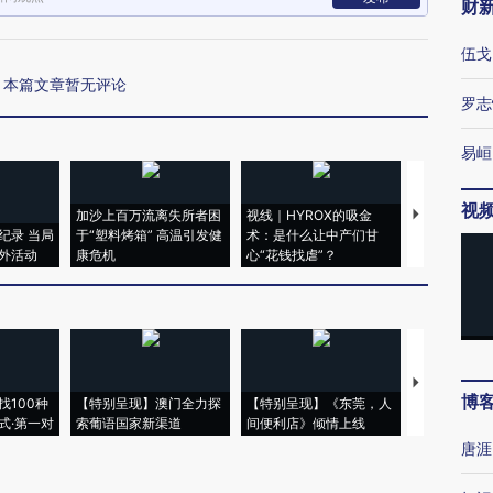
财
伍戈
本篇文章暂无评论
罗志
易峘
视
加沙上百万流离失所者困
视线｜HYROX的吸金
马航飞行员
纪录 当局
于“塑料烤箱” 高温引发健
术：是什么让中产们甘
粒摇头丸 尿
外活动
康危机
心“花钱找虐”？
毒品
【推广】走
博
找100种
【特别呈现】澳门全力探
【特别呈现】《东莞，人
会，让数智科
式·第一对
索葡语国家新渠道
间便利店》倾情上线
业
唐涯