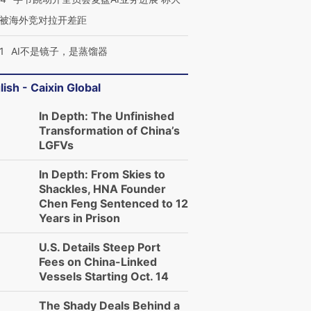
被海外竞对拉开差距
1
AI不是镜子，是蒸馏器
lish - Caixin Global
In Depth: The Unfinished
Transformation of China’s
LGFVs
In Depth: From Skies to
Shackles, HNA Founder
Chen Feng Sentenced to 12
Years in Prison
U.S. Details Steep Port
Fees on China-Linked
Vessels Starting Oct. 14
The Shady Deals Behind a