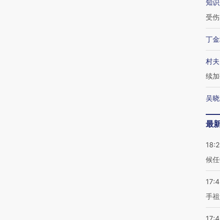
知识
受伤
丁金
村夫
续加
吴晓
最
18:
候任
17:
手祖
17: