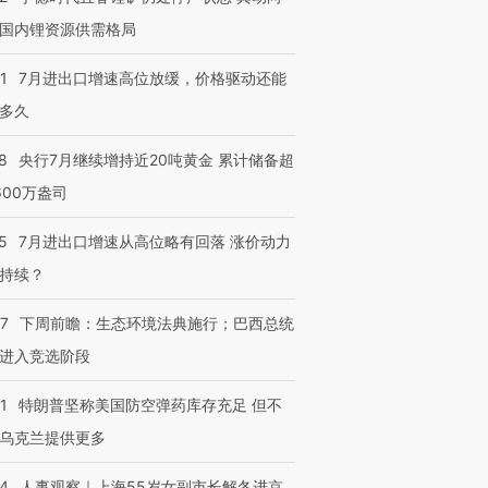
国内锂资源供需格局
1
7月进出口增速高位放缓，价格驱动还能
多久
8
央行7月继续增持近20吨黄金 累计储备超
600万盎司
5
7月进出口增速从高位略有回落 涨价动力
持续？
07
下周前瞻：生态环境法典施行；巴西总统
进入竞选阶段
1
特朗普坚称美国防空弹药库存充足 但不
乌克兰提供更多
24
人事观察｜上海55岁女副市长解冬进京