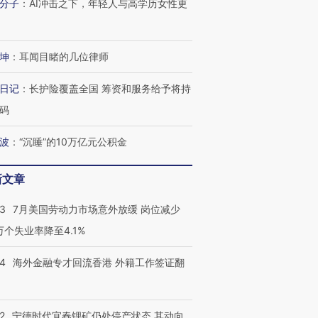
分子
：
AI冲击之下，年轻人与高学历女性更
坤
：
耳闻目睹的几位律师
日记
：
长护险覆盖全国 筹资和服务给予将持
码
波
：
“沉睡”的10万亿元公积金
新文章
43
7月美国劳动力市场意外放缓 岗位减少
3万个失业率降至4.1%
14
海外金融专才回流香港 外籍工作签证翻
2
宁德时代宜春锂矿仍处停产状态 其动向