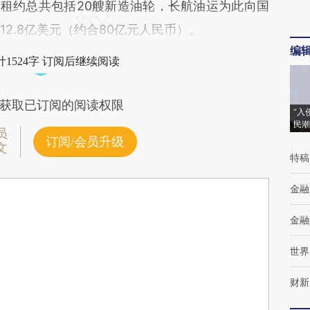
海外租约总共包括20艘新造油轮，长航油运为此向国
12.8亿美元（约合80亿元人民币）。
编
1524字 订阅后继续阅读
获取已订阅的阅读权限
“入
民潮
员
订阅/会员升级
文
特稿
金融
金融
世界
财新