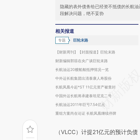
隐藏的表外债务给已经资不抵债的长航油
段解决问题，绝不妥协
相关报道
专题
巨轮末路
【财新周刊】【封面报道】巨轮末路
财新编辑郭琼在央广谈巨轮末路
长航油运20艘船舶抵押情况一览
中外运长航集团出清泰康人寿股份
长航凤凰今起*ST 11亿元资产被查封
中国外运长航将承建泰坦尼克二号
长航油运2011年巨亏7.54亿元
重组方案尚在论证 长航凤凰继续停牌
（VLCC）计提21亿元的预计负