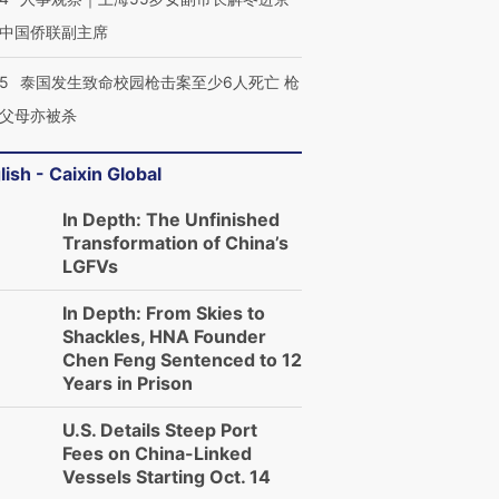
中国侨联副主席
45
泰国发生致命校园枪击案至少6人死亡 枪
父母亦被杀
lish - Caixin Global
In Depth: The Unfinished
Transformation of China’s
LGFVs
In Depth: From Skies to
Shackles, HNA Founder
Chen Feng Sentenced to 12
Years in Prison
U.S. Details Steep Port
Fees on China-Linked
Vessels Starting Oct. 14