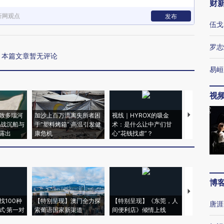
财
新网观点
发布
伍戈
罗志
本篇文章暂无评论
易峘
视
致多瑙河
加沙上百万流离失所者困
视线｜HYROX的吸金
马航飞行员
二战沉船与
于“塑料烤箱” 高温引发健
术：是什么让中产们甘
粒摇头丸 尿
露出
康危机
心“花钱找虐”？
毒品
博
【推广】走
找100种
【特别呈现】澳门全力探
【特别呈现】《东莞，人
会，让数智科
唐涯
式·第一对
索葡语国家新渠道
间便利店》倾情上线
业