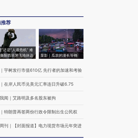
辑推荐
侵”还是“人道危机” 难
撕裂西班牙飞地休达
显影｜瓜农的漫长等待
｜
宇树发行市值610亿 先行者的加速和考验
｜
在岸人民币兑美元汇率连日升破6.75
我闻
｜
艾路明及多名股东被拘
｜
特朗普再签两份行政令限制出生公民权
周刊
｜
【封面报道】电力现货市场元年突进