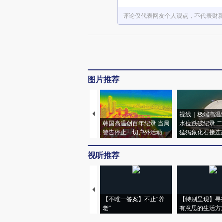
评论仅代表网友个人观点，不代表财
图片推荐
视线｜极端高温
韩国高温创百年纪录 当局
水位跌破纪录 
警告停止一切户外活动
猛犸象化石接连
视听推荐
【不唯一答案】不止“养
【特别呈现】寻
老”
有意思的生活方