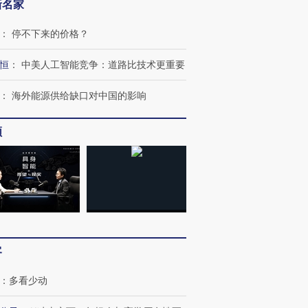
新名家
：
停不下来的价格？
恒
：
中美人工智能竞争：道路比技术更重要
：
海外能源供给缺口对中国的影响
频
跨国走私7万
视线｜被称为“蟑螂”的印
视线｜“入侵”还是“人道危
检体内含3种
度Z世代 用街头抗争将教
机”？难民潮撕裂西班牙
秘鲁纳斯
育部长拱下台
飞地休达
13人遇难
客
进第四届链博
【商旅对话】华住集团
技“链”接产
【特别呈现】寻找100种
CFO：不靠规模取胜，华
【特别呈
：
多看少动
有意思的生活方式·第三对
住三大增长引擎是什么？
有意思的