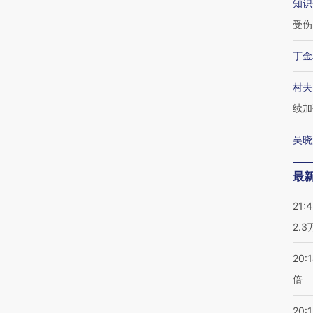
知识
受伤
丁金
村夫
续加
吴晓
最
21:
2.
20:
倍
20:1